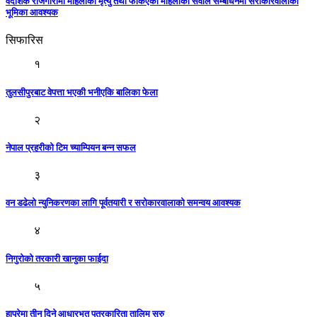
वैदेशिक रोजगारीमा महिलाको मृत्यु तथा फर्किएका महिलाका सवाल सम्बोधनमा सरोकारवालाको
भूमिका आवश्यक
सिफारिस
१
तुलसीपुरबाट वेपत्ता भएकी भनीएकि बालिका फेला
२
नेपाल प्रहरीको टिम च्याम्पियन बन्न सफल
३
वन डढेलो न्युनिकरणका लागि पूर्वतयारी र सरोकारवालाको समन्वय आवश्यक
४
निगुरोको तरकारी खानुका फाईदा
५
हापुरेमा तीन दिने आधारभूत पत्रकारिता तालिम सुरु