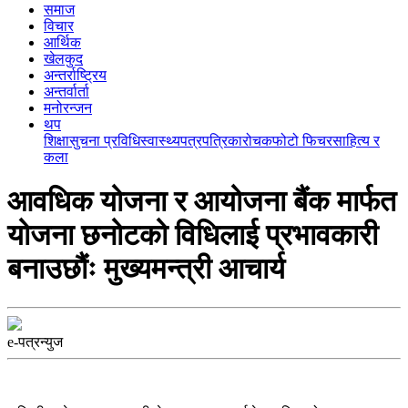
समाज
विचार
आर्थिक
खेलकुद
अन्तर्राष्ट्रिय
अन्तर्वार्ता
मनोरन्जन
थप
शिक्षा
सुचना प्रविधि
स्वास्थ्य
पत्रपत्रिका
रोचक
फोटो फिचर
साहित्य र
कला
आवधिक योजना र आयोजना बैंक मार्फत
योजना छनोटको विधिलाई प्रभावकारी
बनाउछौंः मुख्यमन्त्री आचार्य
e-पत्रन्युज