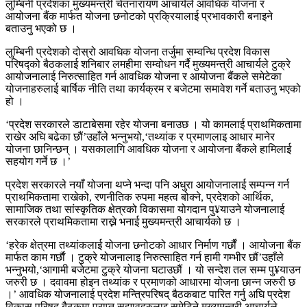
लुम्बिनी प्रदेशका मुख्यमन्त्री चेतनारायण आचार्यले आवधिक योजना र
आयोजना बैंक मार्फत योजना छनोटको प्रक्रियालाई प्रभावकारी बनाइने
बताउनु भएको छ ।
लुम्बिनी प्रदेशको दोस्रो आवधिक योजना तर्जुमा सम्वन्धि प्रदेश विकास
परिषद्को बैठकलाई शनिबार लमहीमा सम्वोधन गर्दै मुख्यमन्त्री आचार्यले टुक्रे
आयोजनालाई निरुत्साहित गर्न आवधिक योजना र आयोजना बैंकले समेटेका
योजनाहरुलाई बार्षिक नीति तथा कार्यक्रम र बजेटमा समावेश गर्ने बताउनु भएको
हो ।
‘प्रदेश सरकारले डाटाबेसमा रहेर योजना बनाउछ । यो कामलाई प्राथमिकतामा
राखेर अघि बढेका छौं’उहाँले भन्नुभयो,‘तथ्यांक र प्रमाणलाइ आधार मानेर
योजना छानिन्छन् । यसकालागि आवधिक योजना र आयोजना बैंकले हामिलाई
सहयोग गर्ने छ ।’
प्रदेश सरकारले नयाँ योजना थप्ने भन्दा पनि अधुरा आयोजनालाई सम्पन्न गर्न
प्राथमिकतामा राखेको, रणनीतिक रुपमा महत्व बोक्ने, प्रदेशको आर्थिक,
सामाजिक तथा सांस्कृतिक क्षेत्रको विकासमा योगदान पु¥याउने योजनालाई
सरकारले प्राथमिकतामा राख्ने भनाई मुख्यमन्त्री आचार्यको छ ।
‘हरेक क्षेत्रमा तथ्यांकलाई योजना छनोटको आधार निर्माण गर्छौं । आयोजना बैंक
मार्फत काम गर्छाैं । टुक्रे योजनालाइ निरुत्साहित गर्न हामी गम्भीर छौं’उहाँले
भन्नुभयो,‘आगामी बजेटमा टुक्रे योजना घटाउछौं । यो सन्देश तल सम्म पु¥याउन
जरुरी छ । दवावमा होइन तथ्यांक र प्रमाणको आधारमा योजना छान्न जरुरी छ
।’ आवधिक योजनालाई प्रदेश मन्त्रिपरिषद् बैठकबाट पारित गर्नु अघि प्रदेश
विकास परिषद् बैठकमा प्राप्त सुझावहरुलाइ समेटिने मुख्यमन्त्री आचार्यले