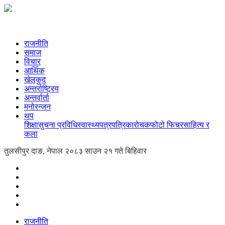
राजनीति
समाज
विचार
आर्थिक
खेलकुद
अन्तर्राष्ट्रिय
अन्तर्वार्ता
मनोरन्जन
थप
शिक्षा
सुचना प्रविधि
स्वास्थ्य
पत्रपत्रिका
रोचक
फोटो फिचर
साहित्य र
कला
तुलसीपुर दाङ, नेपाल
२०८३ साउन २१ गते बिहिवार
राजनीति