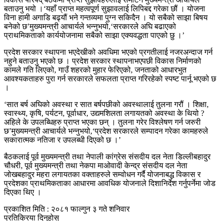
बताउनु भयो ।‘यहाँ प्राप्त महत्वपूर्ण सुझावलाई लिपिबद्द गरेका छौं । योजना
विना हामी अगाडि बढ्यौं भने गन्तव्यमा पुग्न सकिदैन । यो सबैको साझा बिषय
बनेको छ’मुख्यमन्त्री आचार्यले भन्नुभयो,‘सरकारले अघि बढाएको
प्राथमिकताको कार्ययोजनामा सबैको साझा एक्यवद्धता पाएको छु ।’
प्रदेश सरकार स्थापना भएदेखीको अवधिमा भएको प्रगतीलाई नजरअन्दाज गर्न
नहुने बताउनु भएको छ । प्रदेश सरकार स्थापनाभएपछी विकास निर्माणको
कामले गति लिएको, गाउँ शहरको मुहार फेरिएको, जनताको आधारभुत
आवश्यकताहरु पुरा गर्न सरकारले सफलता प्राप्त गरिरहेको स्पष्ट पार्नू भएको छ
।
‘सात बर्ष अघिको अवस्था र सात बर्षपछीको अवस्थालाई तुलना गरौं । शिक्षा,
स्वास्थ्य, कृषि, पर्यटन, पूर्वाधार, उद्यमशिलता लगायतको अवस्था के थियो ?
अहिले के उपलब्धिहरु प्राप्त भएका छन् । तुलना गरेर विश्लेषण गर्न जरुरी
छ’मुख्यमन्त्री आचार्यले भन्नुभयो,‘प्रदेश सरकारले सम्पादन गरेका कामहरुले
सकारात्मक नतिजा र उपलब्धी दिएको छ ।’
बैठकलाई पूर्व मुख्यमन्त्री तथा नेपाली कांग्रेस संसदीय दल नेता डिल्लीबहादुर
चौधरी, पूर्व मुख्यमन्त्री तथा नेकपा माओवादी केन्द्र संसदीय दल नेता
जोखबहादुर महरा लगायतका वक्ताहरुले सम्वोधन गर्दै योजनाबद्ध विकास र
प्रदेशका प्राथमिकताका आधारमा आवधिक योजनाले दिशानिर्देश गर्नुपर्नेमा जोड
दिएका थिए ।
प्रकाशित मिति : २०८१ फाल्गुन ३ गते शनिवार
प्रतिक्रिया दिनुहोस्