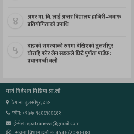
४
अमर मा. वि. लाई अन्तर विद्यालय हाजिरी–जवाफ
प्रतियोगिताको उपाधि
५
दाङकाे समस्याकाे रुपमा देखिएकाे तुलसीपुर
घाेराहि फाेर लेन सडकले छिटै पुर्णता पाउँछ :
प्रधानमन्त्री वली
मार्ग निर्देशन मिडिया प्रा.ली
ठेगाना: तुलसीपुर, दाङ
फोन: +९७७-९८६६९१६६१२
ई-मेल: epatranews@gmail.com
सूचना विभाग दर्ता नं: 4546/2080-081