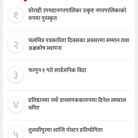
१
घोराही उपमहानगरपालिका उत्कृष्ट नगरपालिकाकाे
रुपमा पुरस्कृत
२
चलचित्र पत्रकारिता दिवसका अवसरमा सम्मान तथा
अक्षकोष स्थापना
३
फागुन १ गते सार्वजनिक विदा
४
प्रतिष्ठानमा नयाँ प्राध्यापककारुपमा दिनेश लम्साल
थपिए
५
तुलसीपुरमा शान्ति पोस्टर प्रतियोगिता