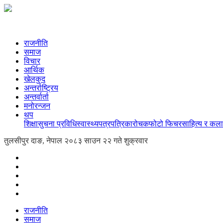
राजनीति
समाज
विचार
आर्थिक
खेलकुद
अन्तर्राष्ट्रिय
अन्तर्वार्ता
मनोरन्जन
थप
शिक्षा
सुचना प्रविधि
स्वास्थ्य
पत्रपत्रिका
रोचक
फोटो फिचर
साहित्य र कला
तुलसीपुर दाङ, नेपाल
२०८३ साउन २२ गते शुक्रवार
राजनीति
समाज