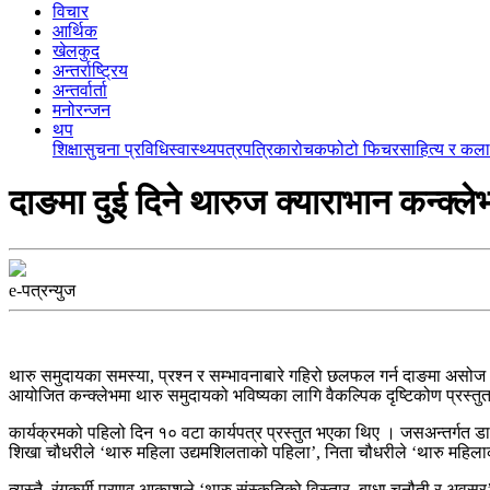
विचार
आर्थिक
खेलकुद
अन्तर्राष्ट्रिय
अन्तर्वार्ता
मनोरन्जन
थप
शिक्षा
सुचना प्रविधि
स्वास्थ्य
पत्रपत्रिका
रोचक
फोटो फिचर
साहित्य र कला
दाङमा दुई दिने थारुज क्याराभान कन्क्लेभ
e-पत्रन्युज
थारु समुदायका समस्या, प्रश्न र सम्भावनाबारे गहिरो छलफल गर्न दाङमा असोज 
आयोजित कन्क्लेभमा थारु समुदायको भविष्यका लागि वैकल्पिक दृष्टिकोण प्रस्त
कार्यक्रमको पहिलो दिन १० वटा कार्यपत्र प्रस्तुत भएका थिए । जसअन्तर्गत डा
शिखा चौधरीले ‘थारु महिला उद्यमशिलताको पहिला’, निता चौधरीले ‘थारु महिलाक
त्यस्तै, रंगकर्मी प्रणव आकाशले ‘थारु संस्कृतिको विस्तार, बाधा चुनौती र अव