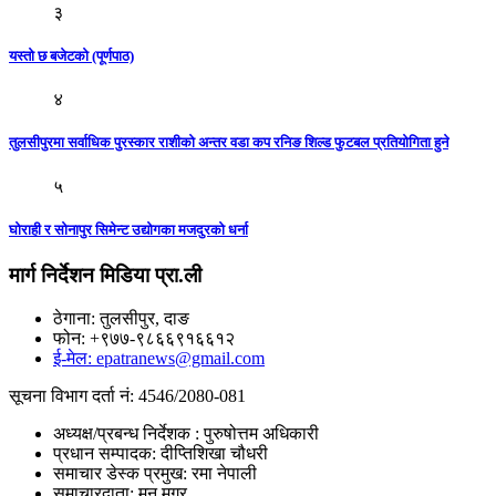
३
यस्तो छ बजेटको (पूर्णपाठ)
४
तुलसीपुरमा सर्वाधिक पुरस्कार राशीको अन्तर वडा कप रनिङ शिल्ड फुटबल प्रतियोगिता हुने
५
घोराही र सोनापुर सिमेन्ट उद्योगका मजदुरको धर्ना
मार्ग निर्देशन मिडिया प्रा.ली
ठेगाना: तुलसीपुर, दाङ
फोन: +९७७-९८६६९१६६१२
ई-मेल: epatranews@gmail.com
सूचना विभाग दर्ता नं: 4546/2080-081
अध्यक्ष/प्रबन्ध निर्देशक : पुरुषोत्तम अधिकारी
प्रधान सम्पादक: दीप्तिशिखा चौधरी
समाचार डेस्क प्रमुख: रमा नेपाली
समाचारदाता: मनु मगर