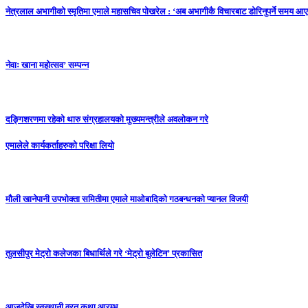
नेत्रलाल अभागीको स्मृतिमा एमाले महासचिव पोखरेल : ‘अब अभागीकै विचारबाट डोरिनुपर्ने समय आ
नेवाः खाना महोत्सव’ सम्पन्न
दङ्गिशरणमा रहेको थारु संग्रहालयकाे मुख्यमन्त्रीले अवलोकन गरे
एमालेले कार्यकर्ताहरुकाे परिक्षा लियाे
मौली खानेपानी उपभोक्ता समितीमा एमाले माओबादिको गठबन्धनको प्यानल विजयी
तुलसीपुर मेट्राे कलेजका बिधार्थिले गरे ‘मेट्रो बुलेटिन’ प्रकासित
आजदेखि स्वस्थानी व्रत कथा आरम्भ