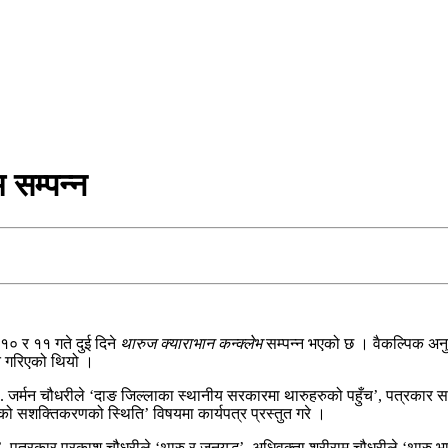
 सम्पन्न
१० र ११ गते दुई दिने
थारुज क्याराभान कन्क्लेभ
सम्पन्न भएको छ । वैकल्पिक अनुसन
ुत गरिएको थियो ।
. जर्मन चौधरीले ‘दाङ जिल्लाका स्थानीय सरकारमा थारुहरुको पहुँच’, पत्रकार स
ो सशक्तिकरणको स्थिति’ विषयमा कार्यपत्र प्रस्तुत गरे ।
सर’, पत्रकार प्रकाश चौधरीले ‘थारु र जनयुद्ध’, अधिवक्ता श्रीराम चौधरीले ‘थार