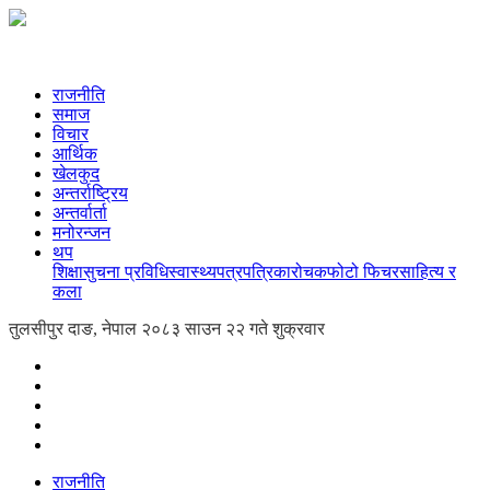
राजनीति
समाज
विचार
आर्थिक
खेलकुद
अन्तर्राष्ट्रिय
अन्तर्वार्ता
मनोरन्जन
थप
शिक्षा
सुचना प्रविधि
स्वास्थ्य
पत्रपत्रिका
रोचक
फोटो फिचर
साहित्य र
कला
तुलसीपुर दाङ, नेपाल
२०८३ साउन २२ गते शुक्रवार
राजनीति