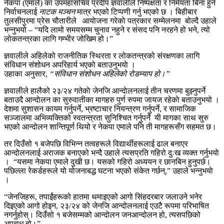
नेकपा (एमाले) का उपमहासचिव प्रदीप ज्ञवालीले निष्पक्षता र निर्मयता बिना हुने
निर्वाचनलाई
नाटक मञ्चन
मात्र भएको टिप्पणी गर्नु भएको छ । बिहीबार
तुलसीपुरमा प्रेस चाैतारीले आयाेजना गरेकाे पत्रकार सम्मेलनमा बोल्दै उहाले
भन्नुभयो – “यदि लामो समयसम्म चुनाव नहुने र संसद पनि नरहने हो भने, त्यो
लोकतन्त्रका लागि गम्भीर जोखिम हो।”
ज्ञवालीले अहिलेको राजनीतिक स्थिरता र लोकतन्त्रको संरक्षणका लागि
संविधान संशोधन अपरिहार्य भएको बताउनुभयाे ।
उहाका अनुसार,
“संविधान संशोधन अहिलेको रोडम्याप हो।”
ज्ञवालीले हालैको २३/२४ गतेकाे जेनजि आन्दाेलनलाई तीन चरणमा बुझ्नुपर्ने
बताउदै आन्दाेलन का सुरुवातीका मागहरु पुर्ण रुपमा जायज रहेकाे बताउनुभयो ।
देशमा सुशासन कायम गर्नुपर्ने, भ्रष्टाचार नियन्त्रण गर्नुपर्ने, र सामाजिक
सञ्जालमा अभिव्यक्तिको स्वतन्त्रता सुनिश्चित गर्नुपर्ने यी मागका साथ सुरु
भएको आन्दोलन शान्तिपूर्ण थियो र नेकपा एमाले पनि ती मागहरूसँग सहमत छ।
तर दिउँसो १ बजेपछि विभिन्न तत्वहरूले विद्यार्थीहरूलाई ढाल बनाएर
आन्दोलनलाई अराजक बनाएको भन्दै उहाले त्यसप्रति गहिरो दुःख व्यक्त गर्नुभयाे
। “यसमा नेकपा एमाले दुखी छ। यसको गहिरो अध्ययन र छानबिन हुनुपर्छ।
पछिल्ला रेकर्डहरूले यो योजनाबद्ध घटना भएको संकेत गर्छन्,” उहाले भन्नुभयाे
।
“जेनजिहरू, तपाईंहरूको हातमा थमाइएको आगो सिंहदरबार जलाउने भनेर
दिइएको आगो होइन, २३/२४ को जेनजि आन्दोलनलाई एउटै रूपमा परिभाषित
नगर्नुहोस्। दिउँसो १ बजेसम्मको आन्दोलन जनआन्दोलन हो, त्यसपछिको
अपराध हो।”