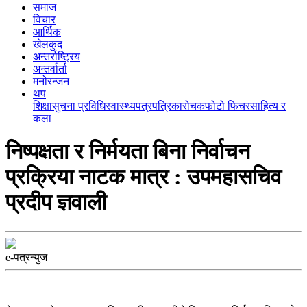
समाज
विचार
आर्थिक
खेलकुद
अन्तर्राष्ट्रिय
अन्तर्वार्ता
मनोरन्जन
थप
शिक्षा
सुचना प्रविधि
स्वास्थ्य
पत्रपत्रिका
रोचक
फोटो फिचर
साहित्य र
कला
निष्पक्षता र निर्मयता बिना निर्वाचन
प्रक्रिया नाटक मात्र : उपमहासचिव
प्रदीप ज्ञवाली
e-पत्रन्युज