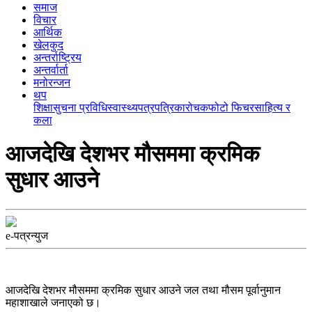
समाज
विचार
आर्थिक
खेलकुद
अन्तर्राष्ट्रिय
अन्तर्वार्ता
मनोरन्जन
थप
शिक्षा
सुचना प्रविधि
स्वास्थ्य
पत्रपत्रिका
रोचक
फोटो फिचर
साहित्य र
कला
आजदेखि देशभर मौसममा क्रमिक
सुधार आउने
e-पत्रन्युज
आजदेखि देशभर मौसममा क्रमिक सुधार आउने जल तथा मौसम पूर्वानुमान
महाशाखाले जनाएको छ।