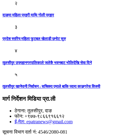
२
दाङमा महिला प्रहरी माथि गाेली प्रहार
३
प्रदेश स्तरिय महिला फुटबल खेलाडी छनोट सुरु
४
तुलसीपुर उपमहानगरपालिकाले जलेकै भवनबाट भाेलिदेखि सेवा दिने
५
तुलसीपुर खानेपानी निर्वाचन : सचिवमा एमाले बाकि पदमा काङ्ग्रेस विजयी
मार्ग निर्देशन मिडिया प्रा.ली
ठेगाना: तुलसीपुर, दाङ
फोन: +९७७-९८६६९१६६१२
ई-मेल: epatranews@gmail.com
सूचना विभाग दर्ता नं: 4546/2080-081