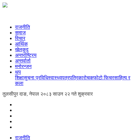
राजनीति
समाज
विचार
आर्थिक
खेलकुद
अन्तर्राष्ट्रिय
अन्तर्वार्ता
मनोरन्जन
थप
शिक्षा
सुचना प्रविधि
स्वास्थ्य
पत्रपत्रिका
रोचक
फोटो फिचर
साहित्य र
कला
तुलसीपुर दाङ, नेपाल
२०८३ साउन २२ गते शुक्रवार
राजनीति