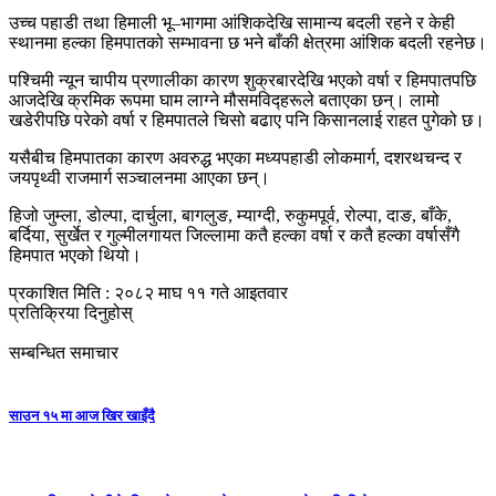
उच्च पहाडी तथा हिमाली भू–भागमा आंशिकदेखि सामान्य बदली रहने र केही
स्थानमा हल्का हिमपातको सम्भावना छ भने बाँकी क्षेत्रमा आंशिक बदली रहनेछ।
पश्चिमी न्यून चापीय प्रणालीका कारण शुक्रबारदेखि भएको वर्षा र हिमपातपछि
आजदेखि क्रमिक रूपमा घाम लाग्ने मौसमविद्हरूले बताएका छन्। लामो
खडेरीपछि परेको वर्षा र हिमपातले चिसो बढाए पनि किसानलाई राहत पुगेको छ।
यसैबीच हिमपातका कारण अवरुद्ध भएका मध्यपहाडी लोकमार्ग, दशरथचन्द र
जयपृथ्वी राजमार्ग सञ्चालनमा आएका छन्।
हिजो जुम्ला, डोल्पा, दार्चुला, बागलुङ, म्याग्दी, रुकुमपूर्व, रोल्पा, दाङ, बाँके,
बर्दिया, सुर्खेत र गुल्मीलगायत जिल्लामा कतै हल्का वर्षा र कतै हल्का वर्षासँगै
हिमपात भएको थियो।
प्रकाशित मिति : २०८२ माघ ११ गते आइतवार
प्रतिक्रिया दिनुहोस्
सम्बन्धित समाचार
साउन १५ मा आज खिर खाइँदै