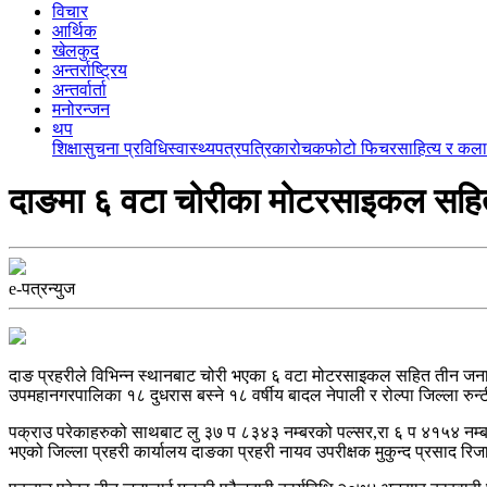
विचार
आर्थिक
खेलकुद
अन्तर्राष्ट्रिय
अन्तर्वार्ता
मनोरन्जन
थप
शिक्षा
सुचना प्रविधि
स्वास्थ्य
पत्रपत्रिका
रोचक
फोटो फिचर
साहित्य र कला
दाङमा ६ वटा चोरीका मोटरसाइकल सहि
e-पत्रन्युज
दाङ प्रहरीले विभिन्न स्थानबाट चोरी भएका ६ वटा मोटरसाइकल सहित तीन जनाल
उपमहानगरपालिका १८ दुधरास बस्ने १८ वर्षीय बादल नेपाली र रोल्पा जिल्ला रु
पक्राउ परेकाहरुको साथबाट लु ३७ प ८३४३ नम्बरको पल्सर,रा ६ प ४१५४ नम्
भएको जिल्ला प्रहरी कार्यालय दाङका प्रहरी नायव उपरीक्षक मुकुन्द प्रसाद र