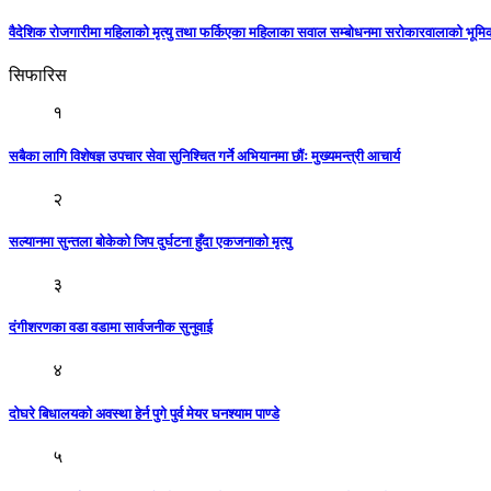
वैदेशिक रोजगारीमा महिलाको मृत्यु तथा फर्किएका महिलाका सवाल सम्बोधनमा सरोकारवालाको भूम
सिफारिस
१
सबैका लागि विशेषज्ञ उपचार सेवा सुनिश्चित गर्ने अभियानमा छौंः मुख्यमन्त्री आचार्य
२
सल्यानमा सुन्तला बाेकेकाे जिप दुर्घटना हुँदा एकजनाको मृत्यु
३
दंगीशरणका वडा वडामा सार्वजनीक सुनुवाई
४
दाेघरे बिधालयकाे अवस्था हेर्न पुगे पुर्व मेयर घनश्याम पाण्डे
५