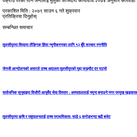
पक्राउ परेका तीन जनालाई मुलुकी फौजदारी कार्यविधि २०७४ अनुसार कारवाही
प्रकाशित मिति : २०७९ साउन ६ गते शुक्रवार
प्रतिक्रिया दिनुहोस्
सम्बन्धित समाचार
तुलसीपुरमा विपद्मा लैङ्गिक हिंसा न्यूनीकरणका लागि १२ बुँदे सञ्चार रणनीति
जेनजी आन्दोलनको असरले उच्च अदालत तुलसीपुरको मुद्दा फछ्र्यौट दर घट्यो
सार्वजनिक सुनुवाइमा विजाैरी आयुर्वेद सेवा विस्तार : अस्पताललाई नमुना बनाउने नगर प्रमुख खड्काकाे
तुलसीपुरमा कृषि र पशुपालनलाई उच्च प्राथमिकता, साढे ६ करोडभन्दा बढी बजेट