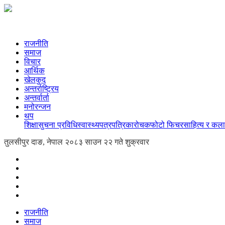
राजनीति
समाज
विचार
आर्थिक
खेलकुद
अन्तर्राष्ट्रिय
अन्तर्वार्ता
मनोरन्जन
थप
शिक्षा
सुचना प्रविधि
स्वास्थ्य
पत्रपत्रिका
रोचक
फोटो फिचर
साहित्य र कला
तुलसीपुर दाङ, नेपाल
२०८३ साउन २२ गते शुक्रवार
राजनीति
समाज