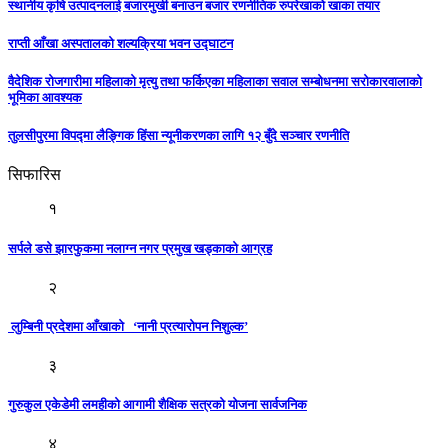
स्थानीय कृषि उत्पादनलाई बजारमुखी बनाउन बजार रणनीतिक रुपरेखाको खाका तयार
राप्ती आँखा अस्पतालको शल्यक्रिया भवन उद्घाटन
वैदेशिक रोजगारीमा महिलाको मृत्यु तथा फर्किएका महिलाका सवाल सम्बोधनमा सरोकारवालाको
भूमिका आवश्यक
तुलसीपुरमा विपद्मा लैङ्गिक हिंसा न्यूनीकरणका लागि १२ बुँदे सञ्चार रणनीति
सिफारिस
१
सर्पले डसे झारफुकमा नलाग्न नगर प्रमुख खड्काको आग्रह
२
लुम्बिनी प्रदेशमा आँखाकाे ‘नानी प्रत्यारोपन निशुल्क’
३
गुरुकुल एकेडेमी लमहीको आगामी शैक्षिक सत्रको योजना सार्वजनिक
४