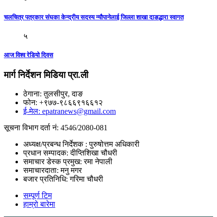
चलचित्र पत्रकार संघका केन्द्रीय सदस्य न्यौपानेलाई जिल्ला शाखा दाङद्धारा स्वागत
५
आज विश्व रेडियो दिवस
मार्ग निर्देशन मिडिया प्रा.ली
ठेगाना: तुलसीपुर, दाङ
फोन: +९७७-९८६६९१६६१२
ई-मेल: epatranews@gmail.com
सूचना विभाग दर्ता नं: 4546/2080-081
अध्यक्ष/प्रबन्ध निर्देशक : पुरुषोत्तम अधिकारी
प्रधान सम्पादक: दीप्तिशिखा चौधरी
समाचार डेस्क प्रमुख: रमा नेपाली
समाचारदाता: मनु मगर
बजार प्रतिनिधि: गरिमा चौधरी
सम्पूर्ण टिम
हाम्रो बारेमा