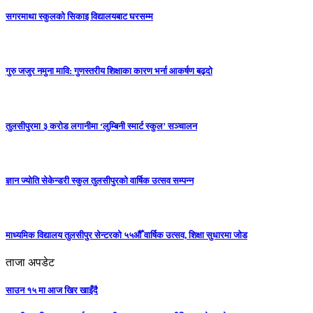
सगरमाथा स्कुलको सिकाइ विद्यालयबाट घरसम्म
गुरु जजुर नमुना मावि: गुणस्तरीय शिक्षाका कारण भर्ना आकर्षण बढ्दो
तुलसीपुरमा ३ करोड लगानीमा ‘लुम्बिनी स्मार्ट स्कुल’ सञ्चालन
ज्ञान ज्योति सेकेन्डरी स्कुल तुलसीपुरको वार्षिक उत्सव सम्पन्न
माध्यमिक विद्यालय तुलसीपुर सेन्टरको ५५औँ वार्षिक उत्सव, शिक्षा सुधारमा जाेड
ताजा अपडेट
साउन १५ मा आज खिर खाइँदै