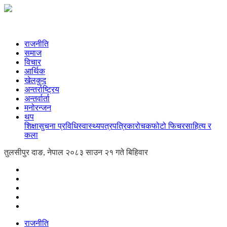
राजनीति
समाज
विचार
आर्थिक
खेलकुद
अन्तर्राष्ट्रिय
अन्तर्वार्ता
मनोरन्जन
थप
शिक्षा
सुचना प्रविधि
स्वास्थ्य
पत्रपत्रिका
रोचक
फोटो फिचर
साहित्य र
कला
तुलसीपुर दाङ, नेपाल
२०८३ साउन २१ गते बिहिवार
राजनीति