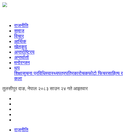
राजनीति
समाज
विचार
आर्थिक
खेलकुद
अन्तर्राष्ट्रिय
अन्तर्वार्ता
मनोरन्जन
थप
शिक्षा
सुचना प्रविधि
स्वास्थ्य
पत्रपत्रिका
रोचक
फोटो फिचर
साहित्य र
कला
तुलसीपुर दाङ, नेपाल
२०८३ साउन २४ गते आइतवार
राजनीति