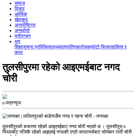
समाज
विचार
आर्थिक
खेलकुद
अन्तर्राष्ट्रिय
अन्तर्वार्ता
मनोरन्जन
थप
शिक्षा
सुचना प्रविधि
स्वास्थ्य
पत्रपत्रिका
रोचक
फोटो फिचर
साहित्य र
कला
तुलसीपुरमा रहेको आइएमईबाट नगद
चोरी
e-पत्रन्युज
तुलसीपुरको बजारमा रहेको आइएमईबाट नगद चोरी भएको छ । तुलसीपुर(५
पिपलबोट नजिकै रहेको आइएमई गण्डकी एग्रो सप्लायर्सबाट सोमबार राती चोरी