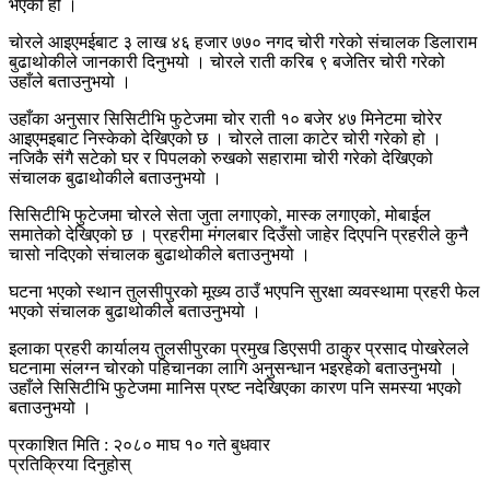
भएको हो ।
चोरले आइएमईबाट ३ लाख ४६ हजार ७७० नगद चोरी गरेको संचालक डिलाराम
बुढाथोकीले जानकारी दिनुभयो । चोरले राती करिब ९ बजेतिर चोरी गरेको
उहाँले बताउनुभयो ।
उहाँका अनुसार सिसिटीभि फुटेजमा चोर राती १० बजेर ४७ मिनेटमा चोरेर
आइएमइबाट निस्केको देखिएको छ । चोरले ताला काटेर चोरी गरेको हो ।
नजिकै संगै सटेको घर र पिपलको रुखको सहारामा चोरी गरेको देखिएको
संचालक बुढाथोकीले बताउनुभयो ।
सिसिटीभि फुटेजमा चोरले सेता जुता लगाएको, मास्क लगाएको, मोबाईल
समातेको देखिएको छ । प्रहरीमा मंगलबार दिउँसो जाहेर दिएपनि प्रहरीले कुनै
चासो नदिएको संचालक बुढाथोकीले बताउनुभयो ।
घटना भएको स्थान तुलसीपुरको मूख्य ठाउँ भएपनि सुरक्षा व्यवस्थामा प्रहरी फेल
भएको संचालक बुढाथोकीले बताउनुभयो ।
इलाका प्रहरी कार्यालय तुलसीपुरका प्रमुख डिएसपी ठाकुर प्रसाद पोखरेलले
घटनामा संलग्न चोरको पहिचानका लागि अनुसन्धान भइरहेको बताउनुभयो ।
उहाँले सिसिटीभि फुटेजमा मानिस प्रष्ट नदेखिएका कारण पनि समस्या भएको
बताउनुभयो ।
प्रकाशित मिति : २०८० माघ १० गते बुधवार
प्रतिक्रिया दिनुहोस्