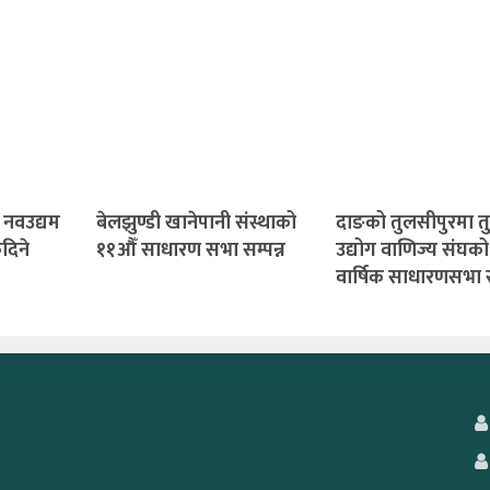
 नवउद्यम
बेलझुण्डी खानेपानी संस्थाको
दाङको तुलसीपुरमा त
कदिने
११औँ साधारण सभा सम्पन्न
उद्योग वाणिज्य संघक
वार्षिक साधारणसभा सम