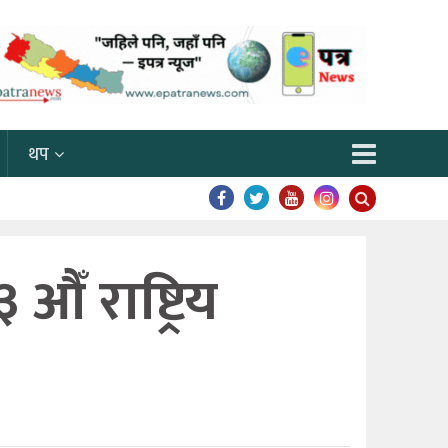
थप
 राष्ट्रिय