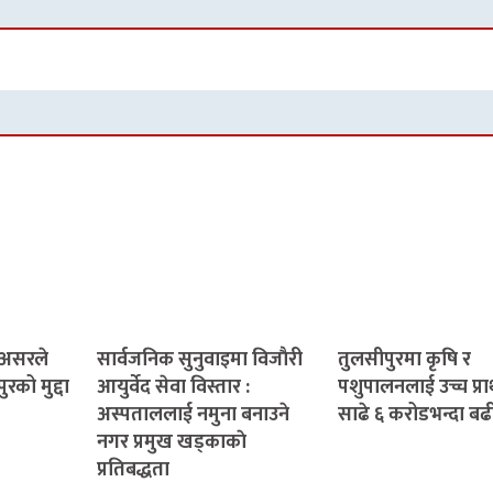
 असरले
सार्वजनिक सुनुवाइमा विजाैरी
तुलसीपुरमा कृषि र
रको मुद्दा
आयुर्वेद सेवा विस्तार :
पशुपालनलाई उच्च प्र
अस्पताललाई नमुना बनाउने
साढे ६ करोडभन्दा बढ
नगर प्रमुख खड्काकाे
प्रतिबद्धता