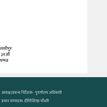
ुलसीपुर
ो ३१औँ
्पन्न
अध्यक्ष/प्रबन्ध निर्देशक : पुरुषोत्तम अधिकारी
प्रधान सम्पादक: दीप्तिशिखा चौधरी