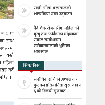
राप्ती आँखा अस्पतालको
शल्यक्रिया भवन उद्घाटन
वैदेशिक रोजगारीमा महिलाको
 न. ७ मा
मृत्यु तथा फर्किएका महिलाका
सवाल सम्बोधनमा
ताका साथ
सरोकारवालाको भूमिका
 अवसरमा
आवश्यक
 । यस्तै
य, महिला
सिफारिस
रह गर्दै
ी सहितका
१
सर्वाधिक राशिकाे अध्यक्ष कप
फुटबल प्रतियाेगिता सुरु, वडा न
६ को बिजयी सुरुवात