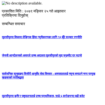
प्रकाशित मिति : २०७९ मङ्सिर २५ गते आइतवार
प्रतिक्रिया दिनुहोस्
सम्बन्धित समाचार
तुलसीपुरमा विपद्मा लैङ्गिक हिंसा न्यूनीकरणका लागि १२ बुँदे सञ्चार रणनीति
जेनजी आन्दोलनको असरले उच्च अदालत तुलसीपुरको मुद्दा फछ्र्यौट दर घट्यो
सार्वजनिक सुनुवाइमा विजाैरी आयुर्वेद सेवा विस्तार : अस्पताललाई नमुना बनाउने नगर प्रमुख
खड्काकाे प्रतिबद्धता
तुलसीपुरमा कृषि र पशुपालनलाई उच्च प्राथमिकता, साढे ६ करोडभन्दा बढी बजेट