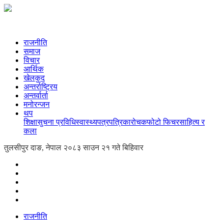
राजनीति
समाज
विचार
आर्थिक
खेलकुद
अन्तर्राष्ट्रिय
अन्तर्वार्ता
मनोरन्जन
थप
शिक्षा
सुचना प्रविधि
स्वास्थ्य
पत्रपत्रिका
रोचक
फोटो फिचर
साहित्य र
कला
तुलसीपुर दाङ, नेपाल
२०८३ साउन २१ गते बिहिवार
राजनीति