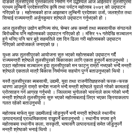
दाङको तुलसीपुरमा पुस्तकालय निर्माण गर्ने उद्धेश्यले आज आईतवार तुलसीपुरमा
प्रथम लुम्बिनी प्रदेशस्तरिय कृषि तथा पर्यटन महोत्सब २०७९ को उद्घाटन
गरिएको छ । महोत्सबको हाज आइतबार लुम्बिनी प्रदेशका उर्जा, जलश्रोत तथा
सिचाई राज्यमन्त्री अर्जुनकुमार श्रेष्ठले उद्घाटन गर्नुभएको हो ।
आज तुलसीपुर उद्योग बाणिज्य संघ, चेम्बर अफ कमर्श तथा ब्यबसायीक संगठनले
बिरोधबीच पनि महोत्सबको उद्घाटन गरिएको हो । मंसिर १५ गतेदेखि सञ्चालन
हुने भनिए पनि चार बुदे सहमतिले दश दिन ढिला गरी महोत्सबको उद्घाटन
गरिएको आयोजकले जनाएको छ ।
युथ्स अफ तुलसीपुरको आयोजना सुरु भएको महोत्सबको उद्घाटन गर्दै
राज्यमन्त्री श्रेष्ठले तुलसीपुरको बिकासका लागि एकता हुनुपर्ने बताउनुभयो ।
एउटा महोत्सब सञ्चालन हुदा तुलसीपुरको मन फाट्नु राम्रो नभएको भन्दै मन्त्री
श्रेष्ठले एकताले मात्रै बिकास निर्माणमा सहयोग पुग्ने बताउनुभएको थियो ।
यस्तै तुलसीपुरका ब्यबसायी, उद्यमी, युवा तथा राजनीतिज्ञहरुको फरक÷फरक
धारणा आउनुले राम्रो सन्देश नजाने भन्दै मन्त्री श्रेष्ठले युवाले गरेको कामलाई
प्रोत्साहन गर्न आग्रह गर्नुभयो । जिल्लामा भुगोलको भावनाले काम गरेको भन्दै
मन्त्री श्रेष्ठले तुलसीपुरमा सुरु भएको महोत्सबलाई लिएर भएका क्रियाकलाप
गलत रहेको बताउनुभयो ।
महोत्सब मार्फत् युवा उद्यमीलाई जोड्नुपर्ने भन्दै मन्त्री श्रेष्ठले स्थानीय
उत्पादनलाई प्राथमिकतामा राख्नुपर्ने बताउनुभयो । स्थानीय रुपमा हुने
महोत्सबमा स्थानीय कला, सस्कृती, भाषासंगै उत्पादनलाई समेत जोडुनुपर्ने
मन्त्री श्रेष्ठको भनाई थियो ।