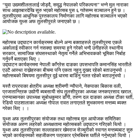
“युवा उद्यमशीलतालाई जोड्दै, समृद्ध नेपालको परिकल्पना” भन्ने मुल नाराका
साथ आइतबारदेखि सुरु भएको महोत्सब पुस ६ गतेसम्म सञ्चालन हुने छ ।
तुलसीपुरमा आधुनिक पुस्तकालय निर्माणका लागि महोत्सब सञ्चालन भएको
आयोजक युथ्स अफ तुलसीपुरले जनाएको छ ।
महोत्सब उद्घाटन कार्यक्रममा बोल्ने अन्य बक्ताहरुले तुलसीपुरमा एकले
अर्कालाई स्वीकार गर्न नसक्दा समस्या हुने गरेको भन्दै उनीहरुले स्थानीय
सरकार, सामाजिक संघसस्थाको नेतृत्व गर्नेले अभिभावकको भूमिका निर्बाह
गर्नुपर्ने बताएका थिए ।
उद्घाटन कार्यक्रममा नेपाली काँग्रेस दाङका उपसभापति कमानसिंह भारतीले
एउटै आस्था राख्नेहरुका बीचमा पनि एकता नहुनु दुखद रहेको बताउनुभयो ।
महोत्सबको बिषयमा तुलसीपुर दुई धारमा बाडिनु गलत रहेको बताउनुभयो ।
यस्तै राप्रपाका क्षेत्रीय अध्यक्ष श्रीमणी न्यौपाने, नेकपाका बिकास वली,
प्रजातान्त्रिक उद्योगी ब्यबसायी संघ तुलसीपुरका अध्यक्ष जनकप्रसाद खराल,
एनप्याब्सनका उपाध्यक्ष सुबोधकुमार डाँगी, तरुण दल दाङका अध्यक्ष टीका घर्ती,
रेडियो पाठशालाका अध्यक्ष गोपाल रावत लगाएतले शुभकामना मन्तब्य ब्यक्त
गरेका थिए । ।
युथ्स अफ तुलसीपुरका संयोजक तथा महोत्सब मुल आयोजक समितिका
संयोजक अरुण लहरेको अध्यक्षतामा महोत्सबको उद्घाटन गरिएको थियो ।
युथ्स अफ तुलसीपुरका सल्लाहकार खेमराज सेञ्चुरीको स्वागत मन्तब्यबाट सुरु
भएको कार्यक्रमको सहजीकरण पत्रकार प्रेमबिबस घर्तीले गर्नुभएको थियो ।