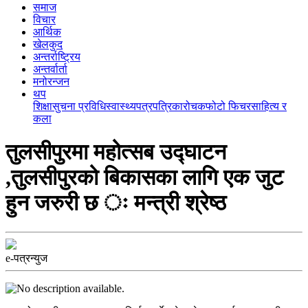
समाज
विचार
आर्थिक
खेलकुद
अन्तर्राष्ट्रिय
अन्तर्वार्ता
मनोरन्जन
थप
शिक्षा
सुचना प्रविधि
स्वास्थ्य
पत्रपत्रिका
रोचक
फोटो फिचर
साहित्य र
कला
तुलसीपुरमा महोत्सब उद्घाटन
,तुलसीपुरको बिकासका लागि एक जुट
हुन जरुरी छ ः मन्त्री श्रेष्ठ
e-पत्रन्युज