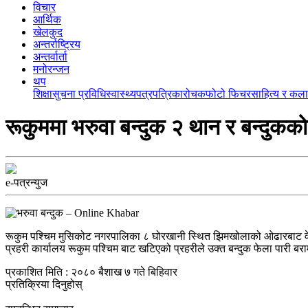
विचार
आर्थिक
खेलकुद
अन्तर्राष्ट्रिय
अन्तर्वार्ता
मनोरन्जन
थप
शिक्षा
सुचना प्रविधि
स्वास्थ्य
पत्रपत्रिका
रोचक
फोटो फिचर
साहित्य र कला
रूकुममा भरुवा बन्दुक २ थान र बन्दुकको
e-पत्रन्युज
रूकुम पश्चिम मुसिकोट नगरपालिका ८ घोरखानी स्थित झिमखोलाको ओढारबाट वेवार
प्रहरी कार्यालय रूकुम पश्चिम बाट खटिएको प्रहरीले उक्त बन्दुक फेला पारी ब
प्रकाशित मिति : २०८० बैशाख ७ गते बिहिवार
प्रतिक्रिया दिनुहोस्