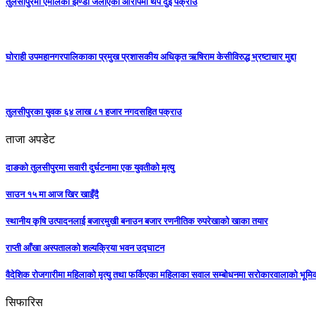
तुलसीपुरमा एमालेको झण्डा जलाएको आरोपमा थप दुई पक्राउ
घोराही उपमहानगरपालिकाका प्रमुख प्रशासकीय अधिकृत ऋषिराम केसीविरुद्ध भ्रष्टाचार मुद्दा
तुलसीपुरका युवक ६४ लाख ८१ हजार नगदसहित पक्राउ
ताजा अपडेट
दाङको तुलसीपुरमा सवारी दुर्घटनामा एक युवतीको मृत्यु
साउन १५ मा आज खिर खाइँदै
स्थानीय कृषि उत्पादनलाई बजारमुखी बनाउन बजार रणनीतिक रुपरेखाको खाका तयार
राप्ती आँखा अस्पतालको शल्यक्रिया भवन उद्घाटन
वैदेशिक रोजगारीमा महिलाको मृत्यु तथा फर्किएका महिलाका सवाल सम्बोधनमा सरोकारवालाको भूम
सिफारिस