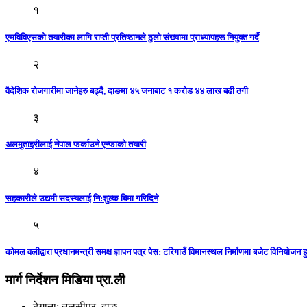
१
एमविविएसको तयारीका लागि राप्ती प्रतिष्ठानले ठुलो संख्यामा प्राध्यापहरू नियुक्त गर्दै
२
वैदेशिक रोजगारीमा जानेहरु बढ्दै, दाङमा ४५ जनाबाट १ करोड ४४ लाख बढी ठगी
३
अलमुताइरीलाई नेपाल फर्काउने एन्फाको तयारी
४
सहकारीले उद्यमी सदस्यलाई नि:शुल्क बिमा गरिदिने
५
काेमल वलीद्वारा प्रधानमन्त्री समक्ष ज्ञापन पत्र पेस: टरिगाउँ विमानस्थल निर्माणमा बजेट विनियोजन हुन
मार्ग निर्देशन मिडिया प्रा.ली
ठेगाना: तुलसीपुर, दाङ