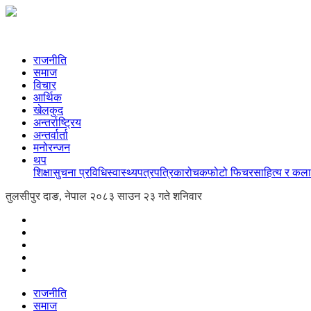
राजनीति
समाज
विचार
आर्थिक
खेलकुद
अन्तर्राष्ट्रिय
अन्तर्वार्ता
मनोरन्जन
थप
शिक्षा
सुचना प्रविधि
स्वास्थ्य
पत्रपत्रिका
रोचक
फोटो फिचर
साहित्य र कला
तुलसीपुर दाङ, नेपाल
२०८३ साउन २३ गते शनिवार
राजनीति
समाज