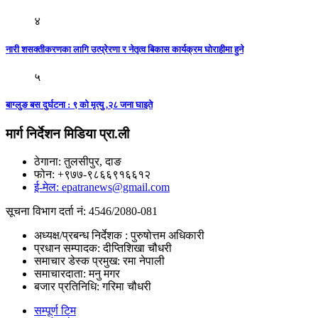
४
नारी शसक्तीकरणका लागि उत्प्रेरणा र नेतृत्व बिकास कार्यक्रम घोराहीमा हुने
५
बाग्लुङ बस दुर्घटना : ९ काे मृत्यु ,२८ जना घाइते
मार्ग निर्देशन मिडिया प्रा.ली
ठेगाना: तुलसीपुर, दाङ
फोन: +९७७-९८६६९१६६१२
ई-मेल: epatranews@gmail.com
सूचना विभाग दर्ता नं: 4546/2080-081
अध्यक्ष/प्रबन्ध निर्देशक : पुरुषोत्तम अधिकारी
प्रधान सम्पादक: दीप्तिशिखा चौधरी
समाचार डेस्क प्रमुख: रमा नेपाली
समाचारदाता: मनु मगर
बजार प्रतिनिधि: गरिमा चौधरी
सम्पूर्ण टिम