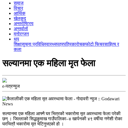
समाज
विचार
आर्थिक
खेलकुद
अन्तर्राष्ट्रिय
अन्तर्वार्ता
मनोरन्जन
थप
शिक्षा
सुचना प्रविधि
स्वास्थ्य
पत्रपत्रिका
रोचक
फोटो फिचर
साहित्य र
कला
सल्यानमा एक महिला मृत फेला
e-पत्रन्युज
सल्यानमा एक महिला आफ्नै घर भित्रकोे भकारोमा मृत अवस्थामा फेला परेकी
छन् । जिल्लाको सिद्धकुमाख गाउँपालिका–४ खार्पनकी ४९ वर्षीया गणेशी रोका
घरभित्रै भकारोमा मृत भेटिनुभएको हो ।