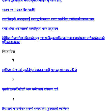
दाङको तुलसीपुरमा सवारी दुर्घटनामा एक युवतीको मृत्यु
साउन १५ मा आज खिर खाइँदै
स्थानीय कृषि उत्पादनलाई बजारमुखी बनाउन बजार रणनीतिक रुपरेखाको खाका तयार
राप्ती आँखा अस्पतालको शल्यक्रिया भवन उद्घाटन
वैदेशिक रोजगारीमा महिलाको मृत्यु तथा फर्किएका महिलाका सवाल सम्बोधनमा सरोकारवालाको
भूमिका आवश्यक
सिफारिस
१
प्रतिष्ठानले थाल्यो एमबीबीएस पढाउने तयारी, पाठ्यक्रम तयार पारियो
२
चुनावी सरगर्मी बढेसंगै आज उम्मेदवारी मनोनयन दर्ता
३
हिरा डागी फाउन्डेसन ए बन्यो थन्डर लिग फुटबलको च्याम्पियन