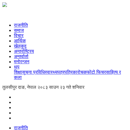
राजनीति
समाज
विचार
आर्थिक
खेलकुद
अन्तर्राष्ट्रिय
अन्तर्वार्ता
मनोरन्जन
थप
शिक्षा
सुचना प्रविधि
स्वास्थ्य
पत्रपत्रिका
रोचक
फोटो फिचर
साहित्य र
कला
तुलसीपुर दाङ, नेपाल
२०८३ साउन २३ गते शनिवार
राजनीति