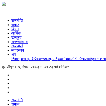
राजनीति
समाज
विचार
आर्थिक
खेलकुद
अन्तर्राष्ट्रिय
अन्तर्वार्ता
मनोरन्जन
थप
शिक्षा
सुचना प्रविधि
स्वास्थ्य
पत्रपत्रिका
रोचक
फोटो फिचर
साहित्य र कला
तुलसीपुर दाङ, नेपाल
२०८३ साउन २३ गते शनिवार
राजनीति
समाज