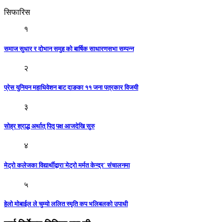
सिफारिस
१
समाज सुधार र दोभान समुह को बार्षिक साधारणसभा सम्पन्न
२
प्रेस युनियन महाधिवेशन बाट दाङका ११ जना पत्रकार विजयी
३
सोह्र श्राद्ध अर्थात् पितृ पक्ष आजदेखि सुरु
४
मेट्रो कलेजका विद्यार्थीद्वारा´मेट्रो मर्मत केन्द्र` संचालनमा
५
हेलो मोबाईल ले चुम्यो ललित स्मृति कप भलिबलको उपाधी