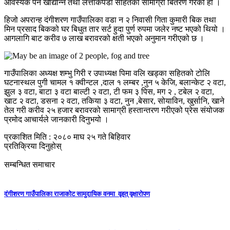
आवस्यक पर्ने खाद्यान्न तथा लत्ताकपडा सहितका सामाग्री बितरण गरेको हो ।
हिजो अपरान्ह दंगीशरण गाउँपालिका वडा न २ निवासी गिता कुमारी बिक तथा
मिन प्रसाद बिकको घर बिधुत तार सर्ट हुदा पुर्ण रुपमा जलेर नष्ट भएको थियो ।
आगलागि बाट करीव ७ लाख बरावरको क्षती भएको अनुमान गरीएको छ ।
गाउँपालिका अध्यक्ष शम्भु गिरी र उपाध्यक्ष पिमा वलि खड्का सहितको टोलि
घटनास्थल पुगी चामल १ क्वीन्टल ,दाल १ लम्बर ,नुन ५ केजि, बलान्केट २ वटा,
झुल ३ वटा, बाटा ३ वटा बाल्टी २ वटा, टी फम ३ पिस, मग २ , टबेल २ वटा,
खाट २ वटा, डसना २ वटा, तकिया ३ वटा, नुन ,बेसार, सोयाविन, खुर्सानि, खाने
तेल गरी करीव २५ हजार बरावरको सामाग्री हस्तान्तरण गरीएको प्रेस संयोजक
प्रमोद आचार्यले जानकारी दिनुभयो ।
प्रकाशित मिति : २०८० माघ २५ गते बिहिवार
प्रतिक्रिया दिनुहोस्
सम्बन्धित समाचार
दंगीशरण गाउँपालिका राजाकाेट सामुदायिक वनमा वृहत् वृक्षारोपण