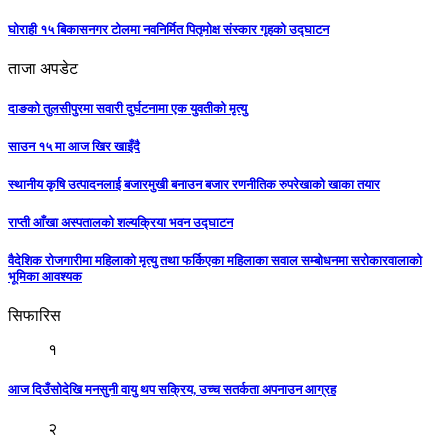
घोराही १५ बिकासनगर टोलमा नवनिर्मित पितृमोक्ष संस्कार गृहको उद्घाटन
ताजा अपडेट
दाङको तुलसीपुरमा सवारी दुर्घटनामा एक युवतीको मृत्यु
साउन १५ मा आज खिर खाइँदै
स्थानीय कृषि उत्पादनलाई बजारमुखी बनाउन बजार रणनीतिक रुपरेखाको खाका तयार
राप्ती आँखा अस्पतालको शल्यक्रिया भवन उद्घाटन
वैदेशिक रोजगारीमा महिलाको मृत्यु तथा फर्किएका महिलाका सवाल सम्बोधनमा सरोकारवालाको
भूमिका आवश्यक
सिफारिस
१
आज दिउँसोदेखि मनसुनी वायु थप सक्रिय, उच्च सतर्कता अपनाउन आग्रह
२