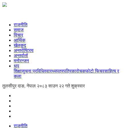
राजनीति
समाज
विचार
आर्थिक
खेलकुद
अन्तर्राष्ट्रिय
अन्तर्वार्ता
मनोरन्जन
थप
शिक्षा
सुचना प्रविधि
स्वास्थ्य
पत्रपत्रिका
रोचक
फोटो फिचर
साहित्य र
कला
तुलसीपुर दाङ, नेपाल
२०८३ साउन २२ गते शुक्रवार
राजनीति