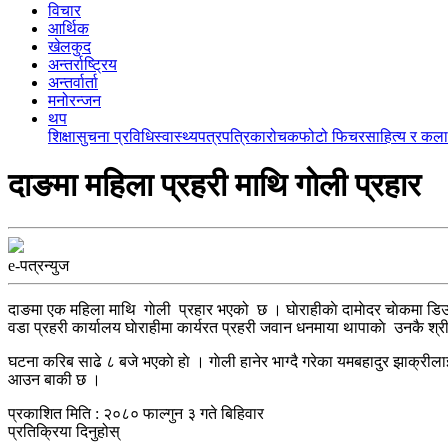
विचार
आर्थिक
खेलकुद
अन्तर्राष्ट्रिय
अन्तर्वार्ता
मनोरन्जन
थप
शिक्षा
सुचना प्रविधि
स्वास्थ्य
पत्रपत्रिका
रोचक
फोटो फिचर
साहित्य र कला
दाङमा महिला प्रहरी माथि गाेली प्रहार
e-पत्रन्युज
दाङमा एक महिला माथि गाेली प्रहार भएको छ । घाेराहीकाे दामाेदर चाेकमा डिउट
वडा प्रहरी कार्यालय घाेराहीमा कार्यरत प्रहरी जवान धनमाया थापाकाे उनकै श्री
घटना करिब साढे ८ बजे भएकाे हाे । गाेली हानेर भाग्दै गरेका यमबहादुर झाक्री
आउन बाकी छ ।
प्रकाशित मिति : २०८० फाल्गुन ३ गते बिहिवार
प्रतिक्रिया दिनुहोस्