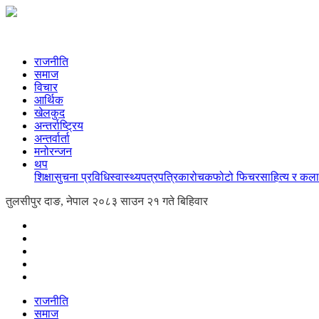
राजनीति
समाज
विचार
आर्थिक
खेलकुद
अन्तर्राष्ट्रिय
अन्तर्वार्ता
मनोरन्जन
थप
शिक्षा
सुचना प्रविधि
स्वास्थ्य
पत्रपत्रिका
रोचक
फोटो फिचर
साहित्य र कला
तुलसीपुर दाङ, नेपाल
२०८३ साउन २१ गते बिहिवार
राजनीति
समाज