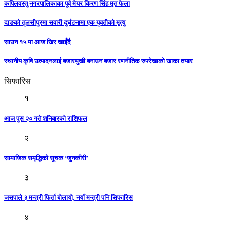
कपिलवस्तु नगरपालिकाका पूर्व मेयर किरण सिंह मृत फेला
दाङको तुलसीपुरमा सवारी दुर्घटनामा एक युवतीको मृत्यु
साउन १५ मा आज खिर खाइँदै
स्थानीय कृषि उत्पादनलाई बजारमुखी बनाउन बजार रणनीतिक रुपरेखाको खाका तयार
सिफारिस
१
आज पुस २० गते शनिबारकाे राशिफल
२
सामाजिक समृद्धिको सूचक ‘जुनकीरी’
३
जसपाले ३ मन्त्री फिर्ता बोलायो, नयाँ मन्त्री पनि सिफारिस
४