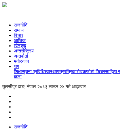
राजनीति
समाज
विचार
आर्थिक
खेलकुद
अन्तर्राष्ट्रिय
अन्तर्वार्ता
मनोरन्जन
थप
शिक्षा
सुचना प्रविधि
स्वास्थ्य
पत्रपत्रिका
रोचक
फोटो फिचर
साहित्य र
कला
तुलसीपुर दाङ, नेपाल
२०८३ साउन २४ गते आइतवार
राजनीति