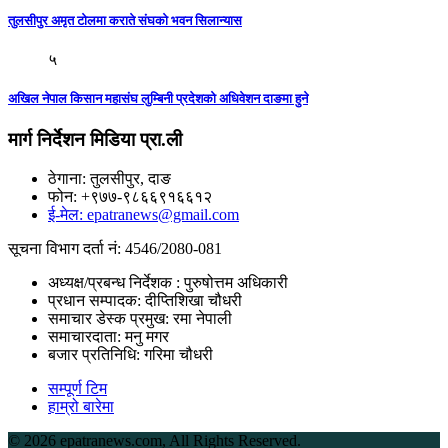
तुलसीपुर अमृत टाेलमा कराते संघकाे भवन सिलान्यास
५
अखिल नेपाल किसान महासंघ लुम्बिनी प्रदेशको अधिवेशन दाङमा हुने
मार्ग निर्देशन मिडिया प्रा.ली
ठेगाना: तुलसीपुर, दाङ
फोन: +९७७-९८६६९१६६१२
ई-मेल: epatranews@gmail.com
सूचना विभाग दर्ता नं: 4546/2080-081
अध्यक्ष/प्रबन्ध निर्देशक : पुरुषोत्तम अधिकारी
प्रधान सम्पादक: दीप्तिशिखा चौधरी
समाचार डेस्क प्रमुख: रमा नेपाली
समाचारदाता: मनु मगर
बजार प्रतिनिधि: गरिमा चौधरी
सम्पूर्ण टिम
हाम्रो बारेमा
©
2026 epatranews.com, All Rights Reserved.