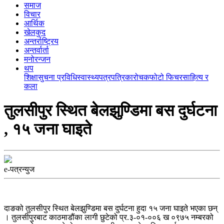
समाज
विचार
आर्थिक
खेलकुद
अन्तर्राष्ट्रिय
अन्तर्वार्ता
मनोरन्जन
थप
शिक्षा
सुचना प्रविधि
स्वास्थ्य
पत्रपत्रिका
रोचक
फोटो फिचर
साहित्य र
कला
तुलसीपुर स्थित बेलझुण्डिमा बस दुर्घटना
, १५ जना घाइते
e-पत्रन्युज
दाङको तुलसीपुर स्थित बेलझुण्डिमा बस दुर्घटना हुदा १५ जना घाइते भएका छन्
। तुलसीपुरबाट काठमाडौंका लागी छुटेको प्र.३-०१-००६ ख ०९७५ नम्बरको