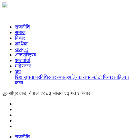
राजनीति
समाज
विचार
आर्थिक
खेलकुद
अन्तर्राष्ट्रिय
अन्तर्वार्ता
मनोरन्जन
थप
शिक्षा
सुचना प्रविधि
स्वास्थ्य
पत्रपत्रिका
रोचक
फोटो फिचर
साहित्य र
कला
तुलसीपुर दाङ, नेपाल
२०८३ साउन २३ गते शनिवार
राजनीति