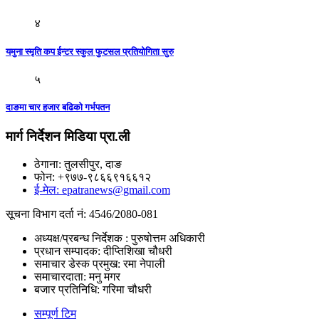
४
यमुना स्मृति कप ईन्टर स्कुल फुटसल प्रतियोगिता सुरु
५
दाङमा चार हजार बढिको गर्भपतन
मार्ग निर्देशन मिडिया प्रा.ली
ठेगाना: तुलसीपुर, दाङ
फोन: +९७७-९८६६९१६६१२
ई-मेल: epatranews@gmail.com
सूचना विभाग दर्ता नं: 4546/2080-081
अध्यक्ष/प्रबन्ध निर्देशक : पुरुषोत्तम अधिकारी
प्रधान सम्पादक: दीप्तिशिखा चौधरी
समाचार डेस्क प्रमुख: रमा नेपाली
समाचारदाता: मनु मगर
बजार प्रतिनिधि: गरिमा चौधरी
सम्पूर्ण टिम