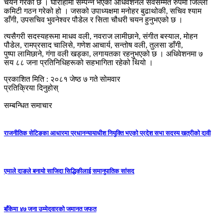
चयन गरेको छ । घोराहीमा सम्पन्न भएको
अधिवेशनले
सर्वसम्मत रुपमा जिल्ला
कमिटी गठन गरेको हो । जसको उपाध्यक्षमा मनोहर बुढाथोकी, सचिव श्याम
डाँगी, उपसचिव भुवनेश्वर पौडेल र सिता चौधरी चयन हुनुभएको छ ।
त्यसैगरी
सदस्यहरूमा
माधव वली, नवराज
लामीछाने,
संगीत
बस्याल, मोहन
पौडेल, रामप्रसाद चालिसे, गणेश आचार्य, सन्तोष वली, तुलसा डाँगी,
पुष्पा
लामिछाने,
गंगा
वली खड्का, लगायतका रहनुभएको छ ।
अधिवेशनमा
७
सय ८८ जना
प्रतिनिधिहरूको
सहभागिता रहेको थियो ।
प्रकाशित मिति : २०८१ जेष्ठ ७ गते सोमवार
प्रतिक्रिया दिनुहोस्
सम्बन्धित समाचार
राजनीतिक सेटिङका आधारमा प्रधानन्यायाधीश नियुक्ति भएको प्रदेश सभा सदस्य खत्रीको दावी
एमाले दाङले बनायाे साजिदा सिद्धिकीलाई समानुपातिक सांसद
बाँकेमा ४७ जना उम्मेदवारको जमानत जफत