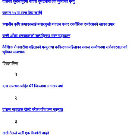
दाङको तुलसीपुरमा सवारी दुर्घटनामा एक युवतीको मृत्यु
साउन १५ मा आज खिर खाइँदै
स्थानीय कृषि उत्पादनलाई बजारमुखी बनाउन बजार रणनीतिक रुपरेखाको खाका तयार
राप्ती आँखा अस्पतालको शल्यक्रिया भवन उद्घाटन
वैदेशिक रोजगारीमा महिलाको मृत्यु तथा फर्किएका महिलाका सवाल सम्बोधनमा सरोकारवालाको
भूमिका आवश्यक
सिफारिस
१
दाङ उपत्यकासहित धेरै जिल्लामा लगातार वर्षा
२
दाङमा जुवातास खेल्दै गरेका पाँच जना पक्राउ
३
तातो तेलले जली एक किशोरी घाइते