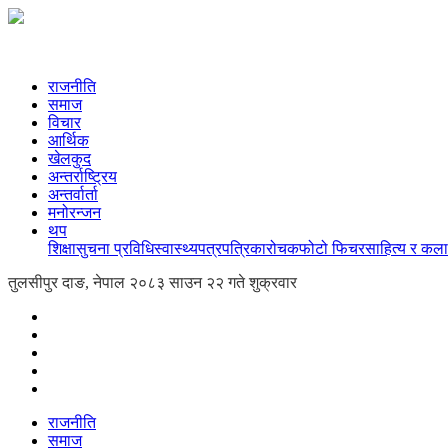
राजनीति
समाज
विचार
आर्थिक
खेलकुद
अन्तर्राष्ट्रिय
अन्तर्वार्ता
मनोरन्जन
थप
शिक्षा
सुचना प्रविधि
स्वास्थ्य
पत्रपत्रिका
रोचक
फोटो फिचर
साहित्य र कला
तुलसीपुर दाङ, नेपाल
२०८३ साउन २२ गते शुक्रवार
राजनीति
समाज