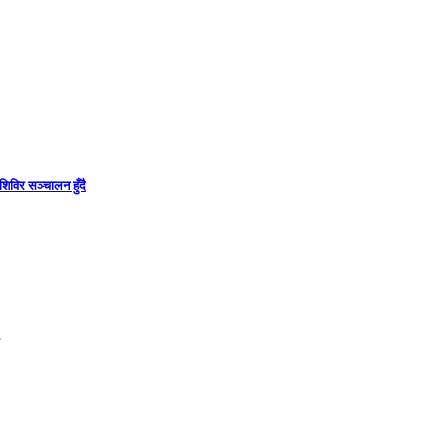
िविर सञ्चालन हुँदै