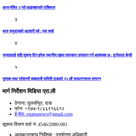
आज मंसिर २ गते आइतबारकाे राशिफल
३
थारु समूदायको अट्वारी पर्व : एक चर्चा
४
जनतालाई सहि सुचना दिन हरेक स्थानीय तहमा पत्रकार उत्पादन गर्न आवश्यक छ : दुर्गालाल केसी
५
पुस्तक तथा स्टेशनरी ब्यबसायी समिती दाङको २५ औं साधारणसभा सम्पन्न
मार्ग निर्देशन मिडिया प्रा.ली
ठेगाना: तुलसीपुर, दाङ
फोन: +९७७-९८६६९१६६१२
ई-मेल: epatranews@gmail.com
सूचना विभाग दर्ता नं: 4546/2080-081
अध्यक्ष/प्रबन्ध निर्देशक : पुरुषोत्तम अधिकारी