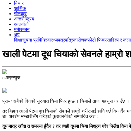
विचार
आर्थिक
खेलकुद
अन्तर्राष्ट्रिय
अन्तर्वार्ता
मनोरन्जन
थप
शिक्षा
सुचना प्रविधि
स्वास्थ्य
पत्रपत्रिका
रोचक
फोटो फिचर
साहित्य र कला
खाली पेटमा दूध चियाको सेवनले हाम्रो शर
e-पत्रन्युज
प्रायः सबैको दिनको सुरुवात चिया पिएर हुन्छ । चियाले ताजा महसुस गराउँछ । च
तर बिहान खाली पेटमा दूध चियाको सेवनले हाम्रो शरीरलाई हानि गर्छ कि गर्दैन भन्
डा. अवशेष भण्डारीसँग गरिएको कुराकानीको सम्पादित अंश :
दूध मात्र खाँदा त समस्या हुँदैन ?
तर त्यही दूधमा चिया मिश्रण गरेर पिउँदा किन प