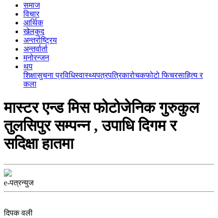
समाज
विचार
आर्थिक
खेलकुद
अन्तर्राष्ट्रिय
अन्तर्वार्ता
मनोरन्जन
थप
शिक्षा
सुचना प्रविधि
स्वास्थ्य
पत्रपत्रिका
रोचक
फोटो फिचर
साहित्य र
कला
मास्टर एन्ड मिस फोटोजेनिक गुरुकुल
तुलसिपुर सम्पन्न , उपाधि दिगम र
सदिक्षा हातमा
e-पत्रन्युज
दिपक वली