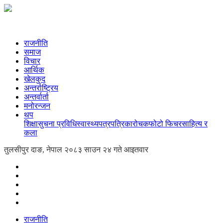
राजनीति
समाज
विचार
आर्थिक
खेलकुद
अन्तर्राष्ट्रिय
अन्तर्वार्ता
मनोरन्जन
थप
शिक्षा
सुचना प्रविधि
स्वास्थ्य
पत्रपत्रिका
रोचक
फोटो फिचर
साहित्य र
कला
तुलसीपुर दाङ, नेपाल
२०८३ साउन २४ गते आइतवार
राजनीति