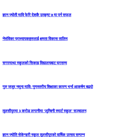
ज्ञान ज्योती मावि फेरि देशकै उत्कृष्ट ७ मा पर्न सफल
नेसंविका प्राध्यापकहरुलाई क्षमता विकास तालिम
सगरमाथा स्कुलको सिकाइ विद्यालयबाट घरसम्म
गुरु जजुर नमुना मावि: गुणस्तरीय शिक्षाका कारण भर्ना आकर्षण बढ्दो
तुलसीपुरमा ३ करोड लगानीमा ‘लुम्बिनी स्मार्ट स्कुल’ सञ्चालन
ज्ञान ज्योति सेकेन्डरी स्कुल तुलसीपुरको वार्षिक उत्सव सम्पन्न