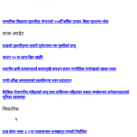
माध्यमिक विद्यालय तुलसीपुर सेन्टरको ५५औँ वार्षिक उत्सव, शिक्षा सुधारमा जाेड
ताजा अपडेट
दाङको तुलसीपुरमा सवारी दुर्घटनामा एक युवतीको मृत्यु
साउन १५ मा आज खिर खाइँदै
स्थानीय कृषि उत्पादनलाई बजारमुखी बनाउन बजार रणनीतिक रुपरेखाको खाका तयार
राप्ती आँखा अस्पतालको शल्यक्रिया भवन उद्घाटन
वैदेशिक रोजगारीमा महिलाको मृत्यु तथा फर्किएका महिलाका सवाल सम्बोधनमा सरोकारवालाको
भूमिका आवश्यक
सिफारिस
१
दाङ क्षेत्र नम्बर ३ २ मा गठबन्धनका धनबहादुर मास्की निर्वाचित