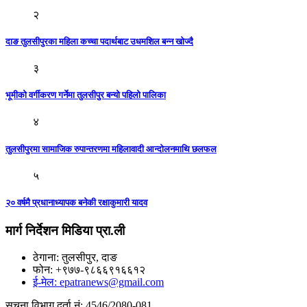
२
दाङ तुलसीपुरका महिला कच्चा पदार्थबाट उधमशिल बन्न खाेज्दै
३
भूमीको वर्गीकरण गर्नेमा तुलसीपुर बन्यो पहिलो पालिका
४
तुलसीपुरमा सामाजिक रुपान्तरणमा महिलावादी आन्दाेलनमाथि छलफल
५
२० वर्षमै प्रधानाध्यापक बनेकी रक्षाकुमारी यादव
मार्ग निर्देशन मिडिया प्रा.ली
ठेगाना: तुलसीपुर, दाङ
फोन: +९७७-९८६६९१६६१२
ई-मेल: epatranews@gmail.com
सूचना विभाग दर्ता नं: 4546/2080-081