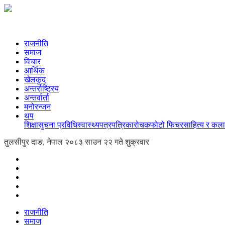
राजनीति
समाज
विचार
आर्थिक
खेलकुद
अन्तर्राष्ट्रिय
अन्तर्वार्ता
मनोरन्जन
थप
शिक्षा
सुचना प्रविधि
स्वास्थ्य
पत्रपत्रिका
रोचक
फोटो फिचर
साहित्य र कला
तुलसीपुर दाङ, नेपाल
२०८३ साउन २२ गते शुक्रवार
राजनीति
समाज