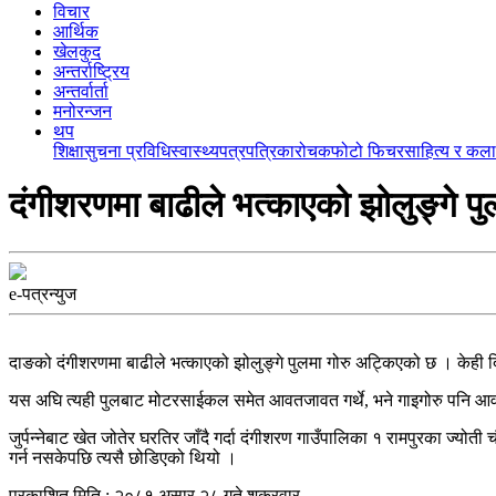
विचार
आर्थिक
खेलकुद
अन्तर्राष्ट्रिय
अन्तर्वार्ता
मनोरन्जन
थप
शिक्षा
सुचना प्रविधि
स्वास्थ्य
पत्रपत्रिका
रोचक
फोटो फिचर
साहित्य र कला
दंगीशरणमा बाढीले भत्काएको झोलुङ्गे पु
e-पत्रन्युज
दाङको दंगीशरणमा बाढीले भत्काएको झोलुङ्गे पुलमा गोरु अट्किएको छ । केही 
यस अघि त्यही पुलबाट मोटरसाईकल समेत आवतजावत गर्थे, भने गाइगोरु पनि आवतजा
जुर्पन्नेबाट खेत जोतेर घरतिर जाँदै गर्दा दंगीशरण गाउँपालिका १ रामपुरका ज्यो
गर्न नसकेपछि त्यसै छोडिएको थियो ।
प्रकाशित मिति : २०८१ असार २८ गते शुक्रवार