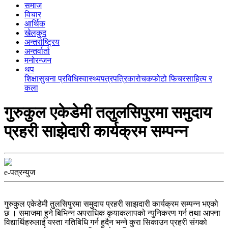
समाज
विचार
आर्थिक
खेलकुद
अन्तर्राष्ट्रिय
अन्तर्वार्ता
मनोरन्जन
थप
शिक्षा
सुचना प्रविधि
स्वास्थ्य
पत्रपत्रिका
रोचक
फोटो फिचर
साहित्य र
कला
गुरुकुल एकेडेमी तलुलसिपुरमा समुदाय
प्रहरी साझेदारी कार्यक्रम सम्पन्न
e-पत्रन्युज
गुरुकुल एकेडेमी तुलसिपुरमा समुदाय प्रहरी साझदारी कार्यक्रम सम्पन्न भएको
छ । समाजमा हुने बिभिन्न अपराधिक कृयाकलापको न्युनिकरण गर्न तथा आफ्ना
विद्यार्थिहरुलाई यस्ता गतिबिधि गर्न हुदैन भन्ने कुरा सिकाउन प्रहरी संगको