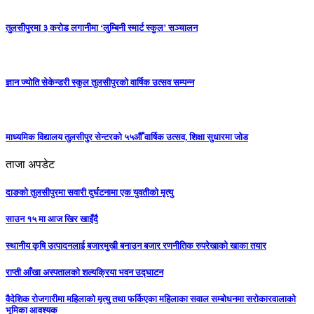
तुलसीपुरमा ३ करोड लगानीमा ‘लुम्बिनी स्मार्ट स्कुल’ सञ्चालन
ज्ञान ज्योति सेकेन्डरी स्कुल तुलसीपुरको वार्षिक उत्सव सम्पन्न
माध्यमिक विद्यालय तुलसीपुर सेन्टरको ५५औँ वार्षिक उत्सव, शिक्षा सुधारमा जाेड
ताजा अपडेट
दाङको तुलसीपुरमा सवारी दुर्घटनामा एक युवतीको मृत्यु
साउन १५ मा आज खिर खाइँदै
स्थानीय कृषि उत्पादनलाई बजारमुखी बनाउन बजार रणनीतिक रुपरेखाको खाका तयार
राप्ती आँखा अस्पतालको शल्यक्रिया भवन उद्घाटन
वैदेशिक रोजगारीमा महिलाको मृत्यु तथा फर्किएका महिलाका सवाल सम्बोधनमा सरोकारवालाको
भूमिका आवश्यक