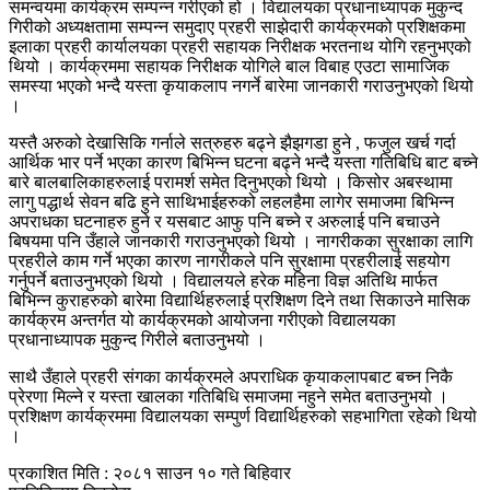
समन्वयमा कार्यक्रम सम्पन्न गरीएको हो । विद्यालयका प्रधानाध्यापक मुकुन्द
गिरीको अध्यक्षतामा सम्पन्न समुदाए प्रहरी साझेदारी कार्यक्रमको प्रशिक्षकमा
इलाका प्रहरी कार्यालयका प्रहरी सहायक निरीक्षक भरतनाथ योगि रहनुभएको
थियो । कार्यक्रममा सहायक निरीक्षक योगिले बाल विबाह एउटा सामाजिक
समस्या भएको भन्दै यस्ता कृयाकलाप नगर्ने बारेमा जानकारी गराउनुभएको थियो
।
यस्तै अरुको देखासिकि गर्नाले सत्रुहरु बढ्ने झैझगडा हुने , फजुल खर्च गर्दा
आर्थिक भार पर्ने भएका कारण बिभिन्न घटना बढ्ने भन्दै यस्ता गतिबिधि बाट बच्ने
बारे बालबालिकाहरुलाई परामर्श समेत दिनुभएको थियो । किसोर अबस्थामा
लागु पद्धार्थ सेवन बढि हुने साथिभाईहरुको लहलहैमा लागेर समाजमा बिभिन्न
अपराधका घटनाहरु हुने र यसबाट आफु पनि बच्ने र अरुलाई पनि बचाउने
बिषयमा पनि उँहाले जानकारी गराउनुभएको थियो । नागरीकका सुरक्षाका लागि
प्रहरीले काम गर्ने भएका कारण नागरीकले पनि सुरक्षामा प्रहरीलाई सहयोग
गर्नुपर्ने बताउनुभएको थियो । विद्यालयले हरेक महिना विज्ञ अतिथि मार्फत
बिभिन्न कुराहरुको बारेमा विद्यार्थिहरुलाई प्रशिक्षण दिने तथा सिकाउने मासिक
कार्यक्रम अन्तर्गत यो कार्यक्रमको आयोजना गरीएको विद्यालयका
प्रधानाध्यापक मुकुन्द गिरीले बताउनुभयो ।
साथै उँहाले प्रहरी संगका कार्यक्रमले अपराधिक कृयाकलापबाट बच्न निकै
प्रेरणा मिल्ने र यस्ता खालका गतिबिधि समाजमा नहुने समेत बताउनुभयो ।
प्रशिक्षण कार्यक्रममा विद्यालयका सम्पुर्ण विद्यार्थिहरुको सहभागिता रहेको थियो
।
प्रकाशित मिति : २०८१ साउन १० गते बिहिवार