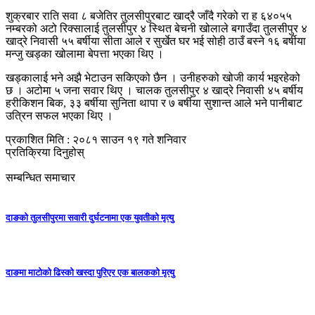
शुक्रबार राति सवा ८ बजेतिर तुलसीपुरबाट खाद्रै जाँदै गरेको रा ह ६४०५५
नम्बरको अटो रिक्सालाई तुलसीपुर ४ स्थित बेचनी खोलाले बगाउँदा तुलसीपुर ४
खाद्रे निवासी ५५ बर्षीया सीता आले र सुर्खेत घर भई सोही ठाउँ बस्ने १६ बर्षीया
मन्जु खड्का खोलामा बेपत्ता भएका थिए ।
खड्कालाई भने अझै भेटाउन सकिएको छैन । उनीहरुको खोजी कार्य भइरहेको
छ । अटोमा ५ जना सवार थिए । चालक तुलसीपुर ४ खाद्रे निवासी ४५ बर्षीय
हरीकिशन बिक, ३३ बर्षीया सुनिता थापा र ७ बर्षीया सुशान्त आले भने पानीबाट
उत्रिन सफल भएका थिए ।
प्रकाशित मिति : २०८१ साउन १९ गते शनिवार
प्रतिक्रिया दिनुहोस्
सम्बन्धित समाचार
दाङको तुलसीपुरमा सवारी दुर्घटनामा एक युवतीको मृत्यु
दाङमा माटोको ढिस्को खस्दा पुरिएर एक बालकको मृत्यु