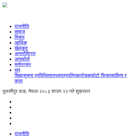
राजनीति
समाज
विचार
आर्थिक
खेलकुद
अन्तर्राष्ट्रिय
अन्तर्वार्ता
मनोरन्जन
थप
शिक्षा
सुचना प्रविधि
स्वास्थ्य
पत्रपत्रिका
रोचक
फोटो फिचर
साहित्य र
कला
तुलसीपुर दाङ, नेपाल
२०८३ साउन २२ गते शुक्रवार
राजनीति