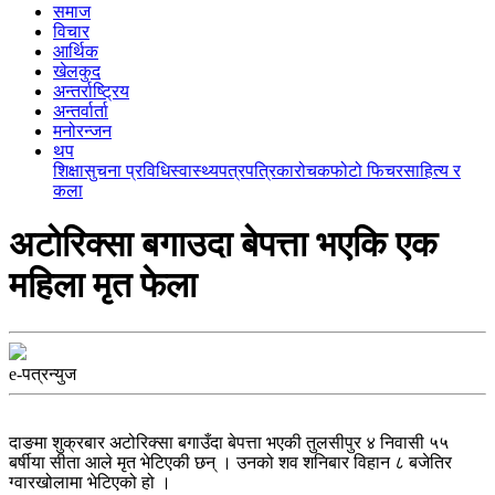
समाज
विचार
आर्थिक
खेलकुद
अन्तर्राष्ट्रिय
अन्तर्वार्ता
मनोरन्जन
थप
शिक्षा
सुचना प्रविधि
स्वास्थ्य
पत्रपत्रिका
रोचक
फोटो फिचर
साहित्य र
कला
अटाेरिक्सा बगाउदा बेपत्ता भएकि एक
महिला मृत फेला
e-पत्रन्युज
दाङमा शुक्रबार अटोरिक्सा बगाउँदा बेपत्ता भएकी तुलसीपुर ४ निवासी ५५
बर्षीया सीता आले मृत भेटिएकी छन् । उनको शव शनिबार विहान ८ बजेतिर
ग्वारखोलामा भेटिएको हो ।