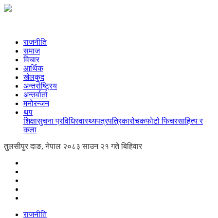
राजनीति
समाज
विचार
आर्थिक
खेलकुद
अन्तर्राष्ट्रिय
अन्तर्वार्ता
मनोरन्जन
थप
शिक्षा
सुचना प्रविधि
स्वास्थ्य
पत्रपत्रिका
रोचक
फोटो फिचर
साहित्य र
कला
तुलसीपुर दाङ, नेपाल
२०८३ साउन २१ गते बिहिवार
राजनीति