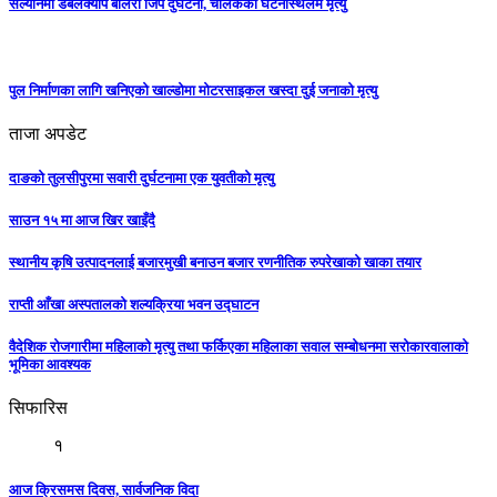
सल्यानमा डबलक्याप बोलेरो जिप दुर्घटना, चालकको घटनास्थलमै मृत्यु
पुल निर्माणका लागि खनिएको खाल्डोमा मोटरसाइकल खस्दा दुई जनाको मृत्यु
ताजा अपडेट
दाङको तुलसीपुरमा सवारी दुर्घटनामा एक युवतीको मृत्यु
साउन १५ मा आज खिर खाइँदै
स्थानीय कृषि उत्पादनलाई बजारमुखी बनाउन बजार रणनीतिक रुपरेखाको खाका तयार
राप्ती आँखा अस्पतालको शल्यक्रिया भवन उद्घाटन
वैदेशिक रोजगारीमा महिलाको मृत्यु तथा फर्किएका महिलाका सवाल सम्बोधनमा सरोकारवालाको
भूमिका आवश्यक
सिफारिस
१
आज क्रिसमस दिवस, सार्वजनिक विदा