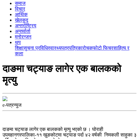
समाज
विचार
आर्थिक
खेलकुद
अन्तर्राष्ट्रिय
अन्तर्वार्ता
मनोरन्जन
थप
शिक्षा
सुचना प्रविधि
स्वास्थ्य
पत्रपत्रिका
रोचक
फोटो फिचर
साहित्य र
कला
दाङमा चट्याङ लागेर एक बालकको
मृत्यु
e-पत्रन्युज
दाङमा चट्याङ लागेर एक बालकको मृत्यु भएको छ । घोराही
उपमहानगरपालिका-११ खुङकोटमा चट्याङ पर्दा ४२ वर्षकी निमकली साहुका ३