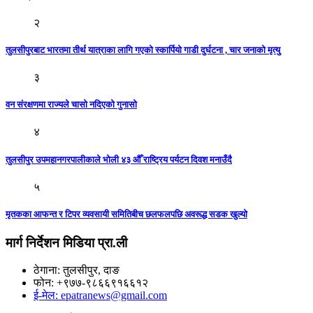
२
तुलसीपुरबाट भारतमा तीर्थ यात्राका लागि गएको स्कार्पियो गाडी दुर्घटना , चार जनाको मृत्यु
३
वन संरक्षणमा राज्यले चासो नदिएको गुनासो
४
तुलसीपुर उपमहानगरपालीकाले भोली ४३ औँ राष्ट्रिय पर्यटन दिवश मनाउँदै
५
मृतकका आफन्त र टिपर व्यवसायी समितिबीच छलफलपछि अवरूद्ध सडक खुल्याे
मार्ग निर्देशन मिडिया प्रा.ली
ठेगाना: तुलसीपुर, दाङ
फोन: +९७७-९८६६९१६६१२
ई-मेल: epatranews@gmail.com