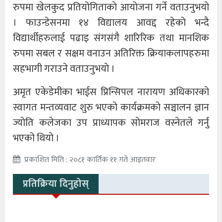
रुपमा खेलकुद प्रतियोगिताकाे आयाेजना गर्ने वताउनुभयाे
। फाउन्डेसनमा १४ विद्यालय आवद्द रहेकाे भन्दै
विद्यार्थीहरुलाई पढाइ संगसंगै शारिरिक तथा मानशिक
रुपमा सबल र सक्षम वनाउन अतिरिक्त क्रियाकलापहरुमा
सहभागी गराउने वताउनुभयाे ।
अमृत एकेडेमीका भाईस प्रिन्सिपल नारायण अधिकारकाे
स्वागत मन्तव्यवाट शुरु भएको कार्यक्रमकाे सञ्चालन ज्ञान
ज्याेति कलेजका उप प्राध्यापक साेमराज वस्नेतले गर्नु
भएको थियाे ।
प्रकाशित मिति : २०८१ कार्तिक ११ गते आइतवार
प्रतिक्रिया दिनुहोस्