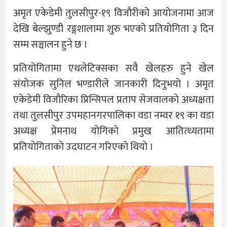
अमृत एकेडेमी तुलसीपुर-१९ विजाैरीको आयोजनामा आज
देखि बेल्झुण्डी रङ्गशालामा शुरु भएको प्रतियोगिता ३ दिन
सम्म सञ्चालन हुने छ ।
प्रतियोगितामा एथलेटिक्सका सवै खेलहरु हुने खेल
संयाेजक सुनिल भण्डारीले जानकारी दिनुभयाे । अमृत
एकेडेमी विजाैरिका प्रिन्सिपल प्रताप सेजवालकाे अध्यक्षता
तथा तुलसीपुर उपमहानगरपालिका वडा नम्वर १९ का वडा
अध्यक्ष प्रेमनाथ याेगिकाे प्रमुख आतित्थ्यतामा
प्रतियाेगिताकाे उदघाटन गरिएको थियाे ।