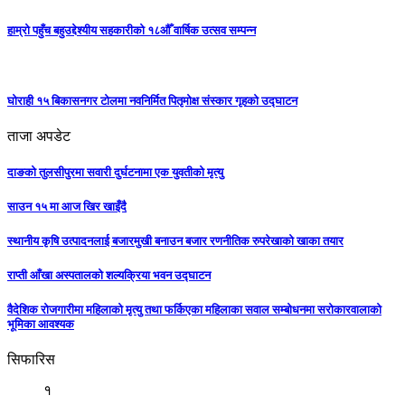
हाम्रो पहुँच बहुउद्देश्यीय सहकारीको १८औँ वार्षिक उत्सव सम्पन्न
घोराही १५ बिकासनगर टोलमा नवनिर्मित पितृमोक्ष संस्कार गृहको उद्घाटन
ताजा अपडेट
दाङको तुलसीपुरमा सवारी दुर्घटनामा एक युवतीको मृत्यु
साउन १५ मा आज खिर खाइँदै
स्थानीय कृषि उत्पादनलाई बजारमुखी बनाउन बजार रणनीतिक रुपरेखाको खाका तयार
राप्ती आँखा अस्पतालको शल्यक्रिया भवन उद्घाटन
वैदेशिक रोजगारीमा महिलाको मृत्यु तथा फर्किएका महिलाका सवाल सम्बोधनमा सरोकारवालाको
भूमिका आवश्यक
सिफारिस
१