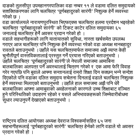
दाङको तुलसीपुर उपमहानगरपालिका वडा नम्बर ११ ले वडामा दलित समुदायको
सशक्तिकरणका लागि चलचित्र ‘पूर्णबहादुरको सारंगी’ निशुल्क हेर्ने व्यवस्था
गरेको छ ।
वडा कार्यालयले नारायणपुरस्थित भिएफएक्स चलचित्र हलमा प्रर्दशन भइरहेको
चलचित्र ‘पूर्णबहादुरको सारंगी’ को टिकट काटेर दलित समुदायका ६५
जनालाई चलचित्र हेर्ने अवसर प्रदान गरेको हो ।
वडाले सहभागीहरूको लागि यातायातको सुविधा, नास्ता खर्चसमेत उपलब्ध
गराएर आज चलचित्र पनि निशुल्क हेर्ने व्यवस्था गरेको वडा अध्यक्ष मानबहादुर
रावतले बताउनुभयो ।उहाँले यस चलचित्रमार्फत समाजमा अझै व्याप्त केही
चुनौतीपूर्ण वास्तविकतालाई प्रस्तुत गर्ने प्रयास गरिएको बताउनुभयो ।
उहाँले चलचित्र ‘पूर्णबहादुरको सारंगी’ले नेपाली समाजमा आमाबिना
बालबालिका अलपत्र पर्ने अवस्थालाई चित्रण गरेको र एक आमा फेरि विवाह
गरेर गएपछि पनि बुवाले आफ्ना सन्तानलाई राम्रो शिक्षा दिन सक्छन् भन्ने सन्देश
दिएकोले पनि वडाका दलित समुदाय सचेतना दिनलाई वडाले चलचित्र निशुल्क
हेर्ने व्यवस्था मिलाएको बताउनुभयो ।उहाँले हाल समाजमा अझै पनि धेरै
बालबालिका आफ्ना आमाबुवाको अवहेलनाको कारणले उच्च शिक्षाबाट वञ्चित
हुने परिस्थितिको उदाहरण रहेको र यसले अभिभावकहरूको जिम्मेवारीबोधमा
सुधार ल्याउनुपर्ने देखाएको बताउनुभयो ।
राष्ट्रिय दलित आयोगका अध्यक्ष देवराज विश्वकर्मासहित ६५ जना
सहभागीहरूलाई ‘पूर्णबहादुरको सारंगी’ चलचित्र हेर्नको लागि वडाले यो अवसर
प्रदान गरेको हो ।