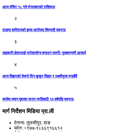
आज मंसिर १८ गते मंगलबारकाे राशिफल
२
दाङमा श्रीमानको हत्या आरोपमा श्रिमती पक्राउ
३
सहकारी क्षेत्रलाई भरोसायोग्य बनाउन जरुरी: मुख्यमन्त्री आचार्य
४
आज तिहारको तेस्रो दिन कुकुर तिहार र लक्ष्मीपूजा मनाईंदै
५
कर्तव्य ज्यान मुद्दाका फरार प्रतिवादी १३ वर्षपछि पक्राउ
मार्ग निर्देशन मिडिया प्रा.ली
ठेगाना: तुलसीपुर, दाङ
फोन: +९७७-९८६६९१६६१२