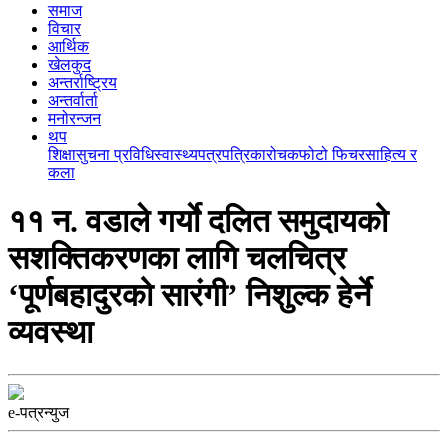
समाज
विचार
आर्थिक
खेलकुद
अन्तर्राष्ट्रिय
अन्तर्वार्ता
मनोरन्जन
थप
शिक्षा
सुचना प्रविधि
स्वास्थ्य
पत्रपत्रिका
रोचक
फोटो फिचर
साहित्य र
कला
११ न. वडाले गर्याे दलित समुदायको
सशक्तिकरणका लागि चलचित्र
‘पूर्णबहादुरको सारंगी’ निशुल्क हेर्ने
व्यवस्था
e-पत्रन्युज