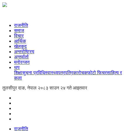
राजनीति
समाज
विचार
आर्थिक
खेलकुद
अन्तर्राष्ट्रिय
अन्तर्वार्ता
मनोरन्जन
थप
शिक्षा
सुचना प्रविधि
स्वास्थ्य
पत्रपत्रिका
रोचक
फोटो फिचर
साहित्य र
कला
तुलसीपुर दाङ, नेपाल
२०८३ साउन २४ गते आइतवार
राजनीति