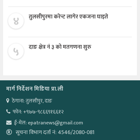
४
तुलसीपुरमा करेन्ट लागेर एकजना घाइते
५
दाङ क्षेत्र नं ३ को मतगणना सुरु
मार्ग निर्देशन मिडिया प्रा.ली
ठेगाना: तुलसीपुर, दाङ
फोन: +९७७-९८६६९१६६१२
ई-मेल: epatranews@gmail.com
सूचना विभाग दर्ता नं: 4546/2080-081