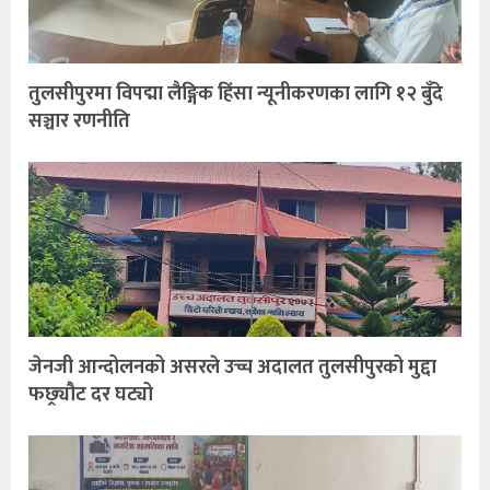
तुलसीपुरमा विपद्मा लैङ्गिक हिंसा न्यूनीकरणका लागि १२ बुँदे
सञ्चार रणनीति
जेनजी आन्दोलनको असरले उच्च अदालत तुलसीपुरको मुद्दा
फछ्र्यौट दर घट्यो