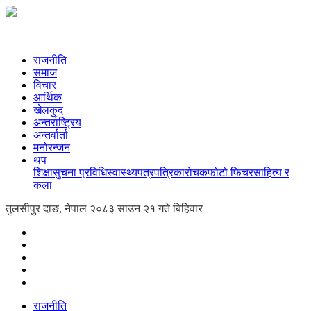
राजनीति
समाज
विचार
आर्थिक
खेलकुद
अन्तर्राष्ट्रिय
अन्तर्वार्ता
मनोरन्जन
थप
शिक्षा
सुचना प्रविधि
स्वास्थ्य
पत्रपत्रिका
रोचक
फोटो फिचर
साहित्य र
कला
तुलसीपुर दाङ, नेपाल
२०८३ साउन २१ गते बिहिवार
राजनीति