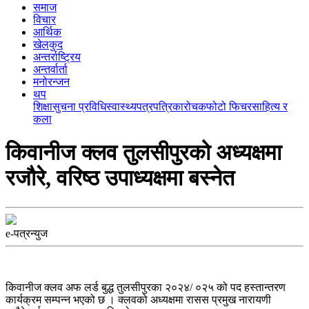
समाज
विचार
आर्थिक
खेलकुद
अन्तर्राष्ट्रिय
अन्तर्वार्ता
मनोरन्जन
थप
शिक्षा
सुचना प्रविधि
स्वास्थ्य
पत्रपत्रिका
रोचक
फोटो फिचर
साहित्य र
कला
किवानीज क्लव तुलसीपुरको अध्यक्षमा
रजौरे, वरिष्ठ उपाध्यक्षमा बस्नेत
e-पत्रन्युज
किवानीज क्लव अफ लर्ड बुद्ध तुलसीपुरका २०२४/ ०२५ को पद हस्तान्तरण
कार्यक्रम सम्पन्न भएको छ । क्लवको अध्यक्षमा रासस प्रमुख नारायणी