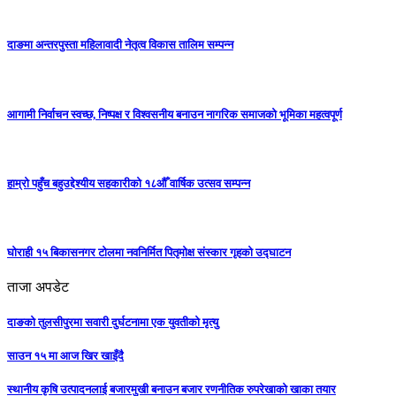
दाङमा अन्तरपुस्ता महिलावादी नेतृत्व विकास तालिम सम्पन्न
आगामी निर्वाचन स्वच्छ, निष्पक्ष र विश्वसनीय बनाउन नागरिक समाजको भूमिका महत्वपूर्ण
हाम्रो पहुँच बहुउद्देश्यीय सहकारीको १८औँ वार्षिक उत्सव सम्पन्न
घोराही १५ बिकासनगर टोलमा नवनिर्मित पितृमोक्ष संस्कार गृहको उद्घाटन
ताजा अपडेट
दाङको तुलसीपुरमा सवारी दुर्घटनामा एक युवतीको मृत्यु
साउन १५ मा आज खिर खाइँदै
स्थानीय कृषि उत्पादनलाई बजारमुखी बनाउन बजार रणनीतिक रुपरेखाको खाका तयार