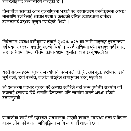
रजौरेलाई पद हस्तान्तरण गरिएको छ ।
किवानीज क्लवको आज तुलसीपुरमा भएको पद हस्तान्तरण कार्यक्रममा अध्यक्ष
नारायणि रजौरेलाई अध्यक्ष पदमा र क्लवको वरिष्ठ उपाध्यक्षमा दामोदर
वस्नेतलाई पदभार ग्रहन गराईएको थियो ।
निर्वतमान अध्यक्ष बंशीकुमार शर्माले २०२४/ ०२५ का लागि माईन्यूट हस्तान्तरण
गर्दै पदभार ग्रहण गराउँनु भएको थियो । यस्तै सचिवमा प्रेम बहादुर घर्ती मगर,
सह–सचिवमा विमल गौतम, कोषाध्यक्षमा शुसीला शाह रहनु भएको छ ।
यस्तै सदस्यहरुमा ध्रुवराज न्यौपाने, पदम वली क्षेत्री, खम बुढा, हरीभक्त डांगी,
चुर्ण वली, छवी वस्नेत, ललीत पोख्रेल लगाएतका रहनु भएको छ ।
साे अवसरमा पदभार ग्रहन गर्दै अध्यक्ष रजाैरेले यहाँ सम्म पुर्याउँन सहयाेग गर्ने
सबैलाई धन्यवाद दिदै आगामि दिनहरुमा पनि सहयाेग पाउने अपेक्षा रहेको
बताउनुभयो ।
सामाजीक कार्य गर्ने उद्धेश्यले संचालनमा आएको क्लवले स्वास्थ्य क्षेत्र र विपन्न
बालबालीकाको क्षमता अभिबृद्धिका लागि काम गर्दै आएको छ ।