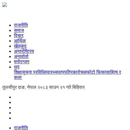
राजनीति
समाज
विचार
आर्थिक
खेलकुद
अन्तर्राष्ट्रिय
अन्तर्वार्ता
मनोरन्जन
थप
शिक्षा
सुचना प्रविधि
स्वास्थ्य
पत्रपत्रिका
रोचक
फोटो फिचर
साहित्य र
कला
तुलसीपुर दाङ, नेपाल
२०८३ साउन २१ गते बिहिवार
राजनीति