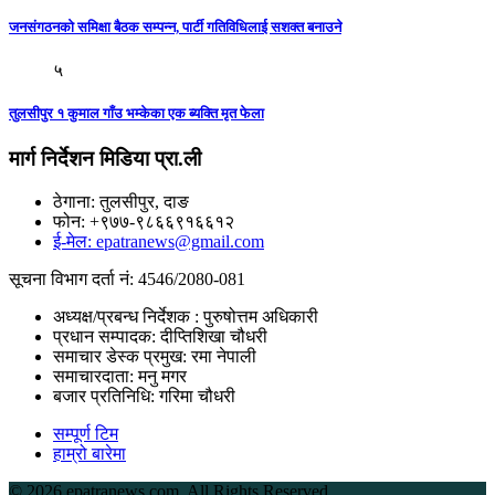
जनसंगठनकाे समिक्षा बैठक सम्पन्न, पार्टी गतिविधिलाई सशक्त बनाउने
५
तुलसीपुर १ कुमाल गाँउ भम्केका एक ब्यक्ति मृत फेला
मार्ग निर्देशन मिडिया प्रा.ली
ठेगाना: तुलसीपुर, दाङ
फोन: +९७७-९८६६९१६६१२
ई-मेल: epatranews@gmail.com
सूचना विभाग दर्ता नं: 4546/2080-081
अध्यक्ष/प्रबन्ध निर्देशक : पुरुषोत्तम अधिकारी
प्रधान सम्पादक: दीप्तिशिखा चौधरी
समाचार डेस्क प्रमुख: रमा नेपाली
समाचारदाता: मनु मगर
बजार प्रतिनिधि: गरिमा चौधरी
सम्पूर्ण टिम
हाम्रो बारेमा
©
2026 epatranews.com, All Rights Reserved.