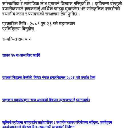
सांस्कृतिक र सामाजिक लाभ पुर्‍याउने विश्वास गरिएको छ । कृषिजन्य वस्तुको
बजारीकरणले कृषकलाई आर्थिक फाइदा पुर्‍याउनेछ भने सांस्कृतिक प्रदर्शनले
स्थानीय कला र परम्पराको संरक्षणमा टेवा पुग्नेछ ।
प्रकाशित मिति : २०८१ पुष २३ गते मङ्गलवार
प्रतिक्रिया दिनुहोस्
सम्बन्धित समाचार
साउन १५ मा आज खिर खाइँदै
दाङका सिद्धान्त केसीले ‘मिष्टर नेपाल इन्टरनेशनल २०२६’ को उपाधि जिते
पत्रकार महासंघद्वारा ग्यास अभावको विषयमा प्रशासनलाई ध्यानाकर्षण
लुम्बिनी प्रदेशमा नवप्रवर्तन साझेदारीका ८ स्थानीय तहका परियोजना स्वीकृत, कार्यक्रम
कार्यान्वयनलाई तीव्रता दिन मुख्यमन्त्री आचार्यको निर्देशन