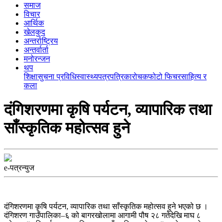
समाज
विचार
आर्थिक
खेलकुद
अन्तर्राष्ट्रिय
अन्तर्वार्ता
मनोरन्जन
थप
शिक्षा
सुचना प्रविधि
स्वास्थ्य
पत्रपत्रिका
रोचक
फोटो फिचर
साहित्य र
कला
दंगिशरणमा कृषि पर्यटन, व्यापारिक तथा
साँस्कृतिक महोत्सव हुने
e-पत्रन्युज
दंगिशरणमा कृषि पर्यटन, व्यापारिक तथा साँस्कृतिक महोत्सव हुने भएको छ ।
दंगिशरण गाउँपालिका–६ को बागरखोलामा आगामी पौष २८ गतेदेखि माघ ८