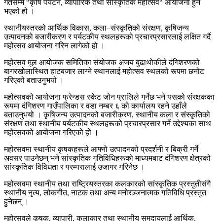
गतेसम्म “कृषि पर्यटन, व्यापारिक तथा साँस्कृतिक महोत्सव“ आयोजना हुने
भएको हो ।
स्थानीयस्तरको आर्थिक विकास, कला–संस्कृतिको संरक्षण, कृषिजन्य
उत्पादनको बजारीकरण र पर्यटकीय स्थलहरूको प्रचारप्रसारलाई लक्षित गर्दै
महोत्सव आयोजना गरिन लागेको हो ।
महोत्सव मूल आयोजक समितिका संयोजक अजय बुढाथोकीले दंगिशरणको
बागरखोलास्थित हाटबजार लाग्ने स्थानलाई महोत्सव स्थलको रूपमा छनोट
गरिएको बताउनुभयो ।
महोत्सवको आयोजना फ्रेन्डस स्केट जोन प्रालिले गर्नेछ भने यसको संरक्षकका
रूपमा दंगिशरण गाउँपालिका र वडा नम्बर ६ को कार्यालय रहने उहाँले
बताउनुभयो । कृषिजन्य उत्पादनको बजारीकरण, स्थानीय कला र संस्कृतिको
संरक्षण तथा स्थानीय पर्यटकीय स्थलहरूको प्रचारप्रसार गर्ने उद्देश्यका साथ
महोत्सवको आयोजना गरिएको हो ।
महोत्सवमा स्थानीय कृषकहरूले आफ्नो उत्पादनको प्रदर्शनी र बिक्री गर्ने
अवसर पाउनेछन् भने सांस्कृतिक गतिविधिहरूको माध्यमबाट दंगिशरण क्षेत्रको
सांस्कृतिक विविधता र परम्परालाई उजागर गरिनेछ ।
महोत्सवमा स्थानीय तथा राष्ट्रियस्तरका कलकारको सांस्कृतिक प्रस्तुतीसंगै
स्थानीय नृत्य, लोकगीत, नाटक तथा अन्य मनोरञ्जनात्मक गतिविधि प्रस्तुत
हुनेछन् ।
महोत्सवले कृषक, व्यापारी, कलाकार तथा स्थानीय समुदायलाई आर्थिक,