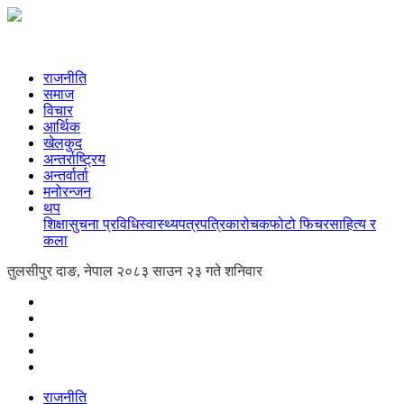
राजनीति
समाज
विचार
आर्थिक
खेलकुद
अन्तर्राष्ट्रिय
अन्तर्वार्ता
मनोरन्जन
थप
शिक्षा
सुचना प्रविधि
स्वास्थ्य
पत्रपत्रिका
रोचक
फोटो फिचर
साहित्य र
कला
तुलसीपुर दाङ, नेपाल
२०८३ साउन २३ गते शनिवार
राजनीति