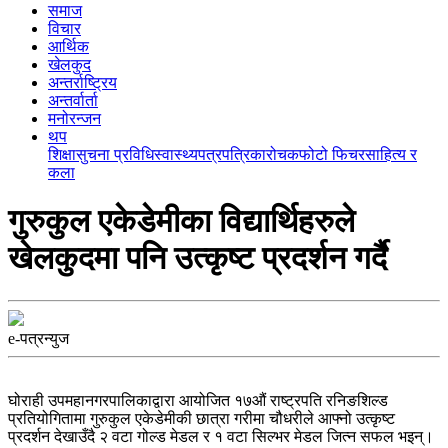
समाज
विचार
आर्थिक
खेलकुद
अन्तर्राष्ट्रिय
अन्तर्वार्ता
मनोरन्जन
थप
शिक्षा
सुचना प्रविधि
स्वास्थ्य
पत्रपत्रिका
रोचक
फोटो फिचर
साहित्य र
कला
गुरुकुल एकेडेमीका विद्यार्थिहरुले
खेलकुदमा पनि उत्कृष्ट प्रदर्शन गर्दै
e-पत्रन्युज
घोराही उपमहानगरपालिकाद्वारा आयोजित १७औं राष्ट्रपति रनिङशिल्ड
प्रतियोगितामा गुरुकुल एकेडेमीकी छात्रा गरीमा चौधरीले आफ्नो उत्कृष्ट
प्रदर्शन देखाउँदै २ वटा गोल्ड मेडल र १ वटा सिल्भर मेडल जित्न सफल भइन्।