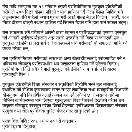
गँगा माबि रामपुरमा गत १८ गतेबाट भएको प्रतियोगितामा गुरुकुल एकेडेमीकी
गरीमाले २०० मिटर दौडमा पहिलो स्थान हासिल गर्दै गोल्ड मेडल जितिन् भने
लङ्जम्पमा पनि पहिलो स्थान प्राप्त गरी अर्को गोल्ड मेडल जितिन्। साथै, १००
मिटर दौडमा दोस्रो स्थान हासिल गर्दै सिल्भर मेडल पनि हात पार्न सफल भइन्।
यस सफलता संगै गरीमाले आफ्नो कडा मेहनत र प्रतिबद्धताको प्रमाण प्रस्तुत
गर्दै आगामी प्रतिस्पर्धाहरूमा अझ राम्रो प्रदर्शन गर्ने विश्वास जगाएकी छन्।
गुरुकुल एकेडेमीका प्राचार्य र शिक्षकहरूले पनि गरीमाको यो सफलता माथि गर्व
व्यक्त गरेका छन्।
यस प्रतियोगितामा गरीमाको सफलता अन्य खेलाडीहरूलाई प्रोत्साहित गर्ने र
भविष्यका खेलकुद प्रतिस्पर्धामा थप उत्कृष्टता हासिल गर्ने प्रेरणा दिनेछ।
प्रतियोगिता जिते संगै गरीमाले गुरुकुल एकेडेमीको नाम चर्चाको शिखरमा
पु¥याएकी छिन ।
गुरुकुल एकेडेमीले शिक्षा संस्कार र संकृतिको त्रिवेणि भन्ने मुल नारालाई
स्थापित गर्दै शैक्षिक कृयकलाप मात्र नभएर शैदान्तिक तथा ब्यबहारीक शिक्षासंगै
खेलकुदमा पनि विद्यार्थिहरुलाई अब्बल बनाउदै लगेको छ । जसको नतिजा
बिभिन्न कार्यक्रममा भाग लिएका गुरुकुलका विद्यार्थिहरुले देखाउने गरेका छन ।
उत्कृष्ट खेलकुद प्रस्तुत गरेका विद्यार्थिहरुको प्रशिक्षकमा विद्यालयका संस्कार
प्रमुख तथा खेल प्रशिक्षक भुगोल कँवर मगर रहनुभएको छ ।
प्रकाशित मिति : २०८१ माघ २० गते आइतवार
प्रतिक्रिया दिनुहोस्