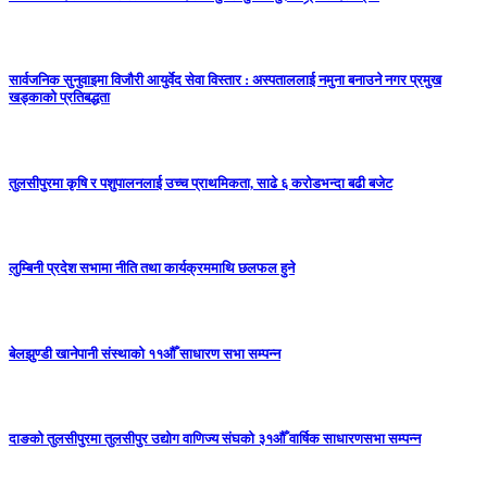
सार्वजनिक सुनुवाइमा विजाैरी आयुर्वेद सेवा विस्तार : अस्पताललाई नमुना बनाउने नगर प्रमुख
खड्काकाे प्रतिबद्धता
तुलसीपुरमा कृषि र पशुपालनलाई उच्च प्राथमिकता, साढे ६ करोडभन्दा बढी बजेट
लुम्बिनी प्रदेश सभामा नीति तथा कार्यक्रममाथि छलफल हुने
बेलझुण्डी खानेपानी संस्थाको ११औँ साधारण सभा सम्पन्न
दाङको तुलसीपुरमा तुलसीपुर उद्योग वाणिज्य संघको ३१औँ वार्षिक साधारणसभा सम्पन्न