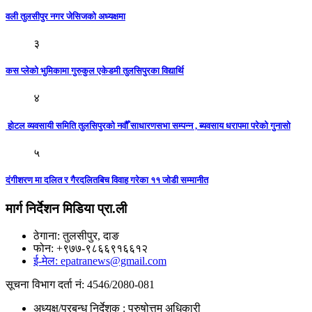
वली तुलसीपुर नगर जेसिजको अध्यक्षमा
३
कस प्लेको भुमिकामा गुरुकुल एकेडमी तुलसिपुरका विद्यार्थि
४
होटल व्यवसायी समिति तुलसिपुरको नवौँ साधारणसभा सम्पन्न , ब्यवसाय धरापमा परेको गुनासाे
५
दंगीशरण मा दलित र गैरदलितबिच विवाह गरेका ११ जोडी सम्मानीत
मार्ग निर्देशन मिडिया प्रा.ली
ठेगाना: तुलसीपुर, दाङ
फोन: +९७७-९८६६९१६६१२
ई-मेल: epatranews@gmail.com
सूचना विभाग दर्ता नं: 4546/2080-081
अध्यक्ष/प्रबन्ध निर्देशक : पुरुषोत्तम अधिकारी