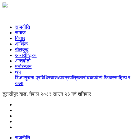
राजनीति
समाज
विचार
आर्थिक
खेलकुद
अन्तर्राष्ट्रिय
अन्तर्वार्ता
मनोरन्जन
थप
शिक्षा
सुचना प्रविधि
स्वास्थ्य
पत्रपत्रिका
रोचक
फोटो फिचर
साहित्य र
कला
तुलसीपुर दाङ, नेपाल
२०८३ साउन २३ गते शनिवार
राजनीति