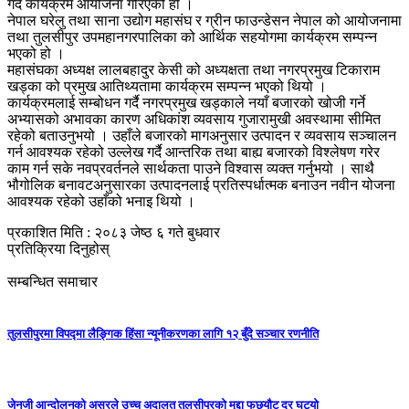
गर्दै कार्यक्रम आयोजना गरिएको हो ।
नेपाल घरेलु तथा साना उद्योग महासंघ र ग्रीन फाउन्डेसन नेपाल को आयोजनामा
तथा तुलसीपुर उपमहानगरपालिका को आर्थिक सहयोगमा कार्यक्रम सम्पन्न
भएको हो ।
महासंघका अध्यक्ष लालबहादुर केसी को अध्यक्षता तथा नगरप्रमुख टिकाराम
खड्का को प्रमुख आतिथ्यतामा कार्यक्रम सम्पन्न भएको थियो ।
कार्यक्रमलाई सम्बोधन गर्दै नगरप्रमुख खड्काले नयाँ बजारको खोजी गर्ने
अभ्यासको अभावका कारण अधिकांश व्यवसाय गुजारामुखी अवस्थामा सीमित
रहेको बताउनुभयो । उहाँले बजारको मागअनुसार उत्पादन र व्यवसाय सञ्चालन
गर्न आवश्यक रहेको उल्लेख गर्दै आन्तरिक तथा बाह्य बजारको विश्लेषण गरेर
काम गर्न सके नवप्रवर्तनले सार्थकता पाउने विश्वास व्यक्त गर्नुभयो । साथै
भौगोलिक बनावटअनुसारका उत्पादनलाई प्रतिस्पर्धात्मक बनाउन नवीन योजना
आवश्यक रहेको उहाँको भनाइ थियो ।
प्रकाशित मिति : २०८३ जेष्ठ ६ गते बुधवार
प्रतिक्रिया दिनुहोस्
सम्बन्धित समाचार
तुलसीपुरमा विपद्मा लैङ्गिक हिंसा न्यूनीकरणका लागि १२ बुँदे सञ्चार रणनीति
जेनजी आन्दोलनको असरले उच्च अदालत तुलसीपुरको मुद्दा फछ्र्यौट दर घट्यो