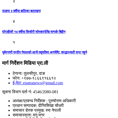
३
दाङमा ३ वर्षीया बालिका बलात्कृत
४
घोराहीकी १४ वर्षीया किशोरी साेमबारदेखि सम्पर्क बिहीन
५
पूर्वमन्त्री प्रदीप नेपालको आजै पशुपतिमा अन्त्येष्टि, श्रद्धाञ्जली सभा नहुने
मार्ग निर्देशन मिडिया प्रा.ली
ठेगाना: तुलसीपुर, दाङ
फोन: +९७७-९८६६९१६६१२
ई-मेल: epatranews@gmail.com
सूचना विभाग दर्ता नं: 4546/2080-081
अध्यक्ष/प्रबन्ध निर्देशक : पुरुषोत्तम अधिकारी
प्रधान सम्पादक: दीप्तिशिखा चौधरी
समाचार डेस्क प्रमुख: रमा नेपाली
समाचारदाता: मनु मगर