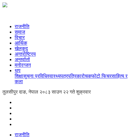
राजनीति
समाज
विचार
आर्थिक
खेलकुद
अन्तर्राष्ट्रिय
अन्तर्वार्ता
मनोरन्जन
थप
शिक्षा
सुचना प्रविधि
स्वास्थ्य
पत्रपत्रिका
रोचक
फोटो फिचर
साहित्य र
कला
तुलसीपुर दाङ, नेपाल
२०८३ साउन २२ गते शुक्रवार
राजनीति