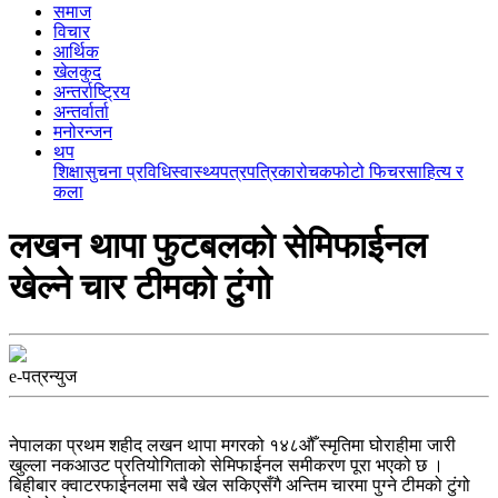
समाज
विचार
आर्थिक
खेलकुद
अन्तर्राष्ट्रिय
अन्तर्वार्ता
मनोरन्जन
थप
शिक्षा
सुचना प्रविधि
स्वास्थ्य
पत्रपत्रिका
रोचक
फोटो फिचर
साहित्य र
कला
लखन थापा फुटबलको सेमिफाईनल
खेल्ने चार टीमको टुंगो
e-पत्रन्युज
नेपालका प्रथम शहीद लखन थापा मगरको १४८औँ स्मृतिमा घोराहीमा जारी
खुल्ला नकआउट प्रतियोगिताको सेमिफाईनल समीकरण पूरा भएको छ ।
बिहीबार क्वाटरफाईनलमा सबै खेल सकिएसँगै अन्तिम चारमा पुग्ने टीमको टुंगो