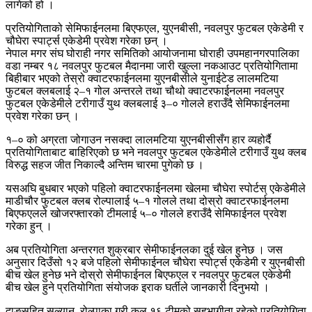
लागेको हो ।
प्रतियोगिताको सेमिफाईनलमा बिएफएल, युएनबीसी, नवलपुर फुटबल एकेडेमी र
चौघेरा स्पार्ट्स एकेडेमी प्रवेश गरेका छन् ।
नेपाल मगर संघ घोराही नगर समितिको आयोजनामा घोराही उपमहानगरपालिका
वडा नम्बर १८ नवलपुर फुटबल मैदानमा जारी खुल्ला नकआउट प्रतियोगितामा
बिहीबार भएको तेस्रो क्वाटरफाईनलमा युएनबीसीले युनाईटेड लालमटिया
फुटबल क्लबलाई २–१ गोल अन्तरले तथा चौथो क्वाटरफाईनलमा नवलपुर
फुटबल एकेडेमीले टरीगाउँ युथ क्लबलाई ३–० गोलले हराउँदै सेमिफाईनलमा
प्रवेश गरेका छन् ।
१–० को अग्रता जोगाउन नसक्दा लालमटिया युएनबीसीसँग हार व्यहोर्दै
प्रतियोगिताबाट बाहिरिएको छ भने नवलपुर फुटबल एकेडेमीले टरीगाउँ युथ क्लब
विरुद्ध सहज जीत निकाल्दै अन्तिम चारमा पुगेको छ ।
यसअघि बुधबार भएको पहिलो क्वाटरफाईनलमा खेलमा चौघेरा स्पोर्टस् एकेडेमीले
माडीचौर फुटबल क्लब रोल्पालाई ५–१ गोलले तथा दोस्रो क्वाटरफाईनलमा
बिएफएलले खोजरफ्तारको टीमलाई ५–० गोलले हराउँदै सेमिफाईनल प्रवेश
गरेका हुन् ।
अब प्रतियोगिता अन्तरगत शुक्रबार सेमीफाईनलका दुई खेल हुनेछ । जस
अनुसार दिउँसो १२ बजे पहिलो सेमीफाईनल चौघेरा स्पोर्ट्स एकेडेमी र युएनबीसी
बीच खेल हुनेछ भने दोस्रो सेमीफाईनल बिएफएल र नवलपुर फुटबल एकेडेमी
बीच खेल हुने प्रतियोगिता संयोजक इराक घर्तीले जानकारी दिनुभयो ।
दाङसहित सल्यान, रोल्पाका गरी कुल १६ टीमको सहभागीता रहेको प्रतियोगिता