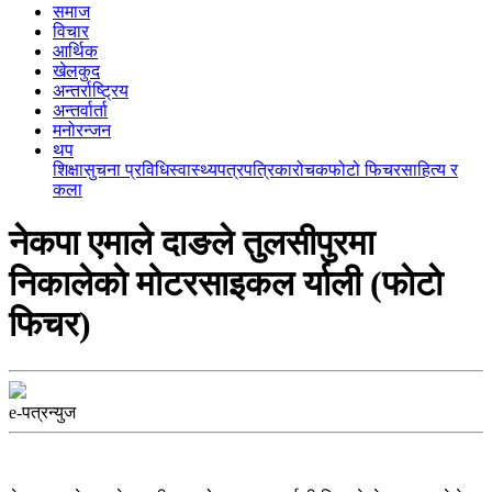
समाज
विचार
आर्थिक
खेलकुद
अन्तर्राष्ट्रिय
अन्तर्वार्ता
मनोरन्जन
थप
शिक्षा
सुचना प्रविधि
स्वास्थ्य
पत्रपत्रिका
रोचक
फोटो फिचर
साहित्य र
कला
नेकपा एमाले दाङले तुलसीपुरमा
निकालेकाे मोटरसाइकल र्याली (फाेटाे
फिचर)
e-पत्रन्युज