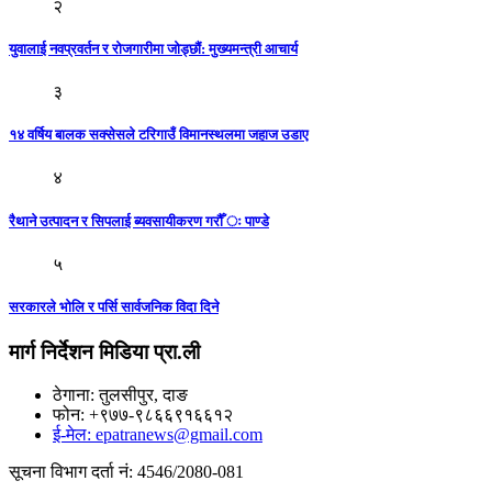
२
युवालाई नवप्रवर्तन र रोजगारीमा जोड्छाैं: मुख्यमन्त्री आचार्य
३
१४ वर्षिय बालक सक्सेसले टरिगाउँ विमानस्थलमा जहाज उडाए
४
रैथाने उत्पादन र सिपलाई ब्यवसायीकरण गरौँ ः पाण्डे
५
सरकारले भोलि र पर्सि सार्वजनिक विदा दिने
मार्ग निर्देशन मिडिया प्रा.ली
ठेगाना: तुलसीपुर, दाङ
फोन: +९७७-९८६६९१६६१२
ई-मेल: epatranews@gmail.com
सूचना विभाग दर्ता नं: 4546/2080-081