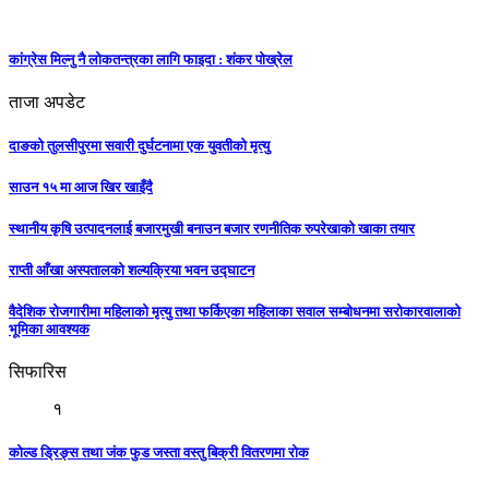
कांग्रेस मिल्नु नै लाेकतन्त्रका लागि फाइदा : शंकर पाेख्रेल
ताजा अपडेट
दाङको तुलसीपुरमा सवारी दुर्घटनामा एक युवतीको मृत्यु
साउन १५ मा आज खिर खाइँदै
स्थानीय कृषि उत्पादनलाई बजारमुखी बनाउन बजार रणनीतिक रुपरेखाको खाका तयार
राप्ती आँखा अस्पतालको शल्यक्रिया भवन उद्घाटन
वैदेशिक रोजगारीमा महिलाको मृत्यु तथा फर्किएका महिलाका सवाल सम्बोधनमा सरोकारवालाको
भूमिका आवश्यक
सिफारिस
१
कोल्ड ड्रिङ्स तथा जंक फुड जस्ता वस्तु बिक्री वितरणमा रोक