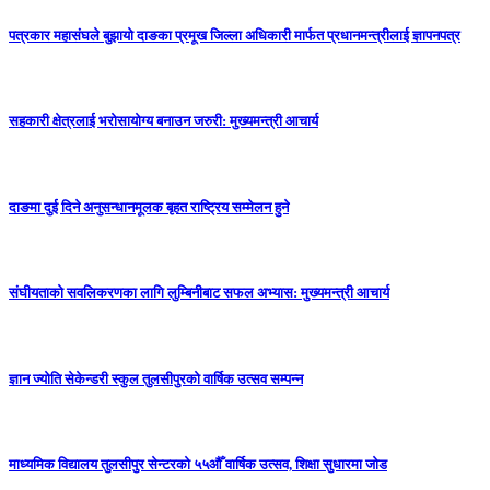
पत्रकार महासंघले बुझायो दाङका प्रमूख जिल्ला अधिकारी मार्फत प्रधानमन्त्रीलाई ज्ञापनपत्र
सहकारी क्षेत्रलाई भरोसायोग्य बनाउन जरुरी: मुख्यमन्त्री आचार्य
दाङमा दुई दिने अनुसन्धानमूलक बृहत राष्ट्रिय सम्मेलन हुने
संघीयताको सवलिकरणका लागि लुम्बिनीबाट सफल अभ्यास: मुख्यमन्त्री आचार्य
ज्ञान ज्योति सेकेन्डरी स्कुल तुलसीपुरको वार्षिक उत्सव सम्पन्न
माध्यमिक विद्यालय तुलसीपुर सेन्टरको ५५औँ वार्षिक उत्सव, शिक्षा सुधारमा जाेड