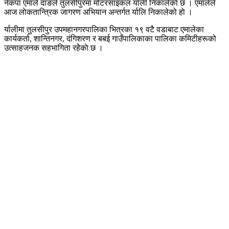
नेकपा एमाले दाङले तुलसीपुरमा मोटरसाइकल र्याली निकालेकाे छ । एमालेले
आज लाेकतान्त्रिक जागरण अभियान अन्तर्गत र्यालि निकालेको हाे ।
र्यालीमा तुलसीपुर उपमहानगरपालिका भित्रका १९ वटै वडाबाट एमालेका
कार्यकर्ता, शान्तिनगर, दंगिशरण र बबई गाउँपालिकाका पालिका कमिटीहरूको
उत्साहजनक सहभागिता रहेेकाे छ ।