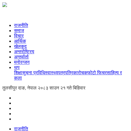
राजनीति
समाज
विचार
आर्थिक
खेलकुद
अन्तर्राष्ट्रिय
अन्तर्वार्ता
मनोरन्जन
थप
शिक्षा
सुचना प्रविधि
स्वास्थ्य
पत्रपत्रिका
रोचक
फोटो फिचर
साहित्य र
कला
तुलसीपुर दाङ, नेपाल
२०८३ साउन २१ गते बिहिवार
राजनीति