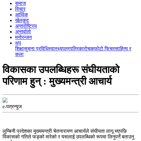
समाज
विचार
आर्थिक
खेलकुद
अन्तर्राष्ट्रिय
अन्तर्वार्ता
मनोरन्जन
थप
शिक्षा
सुचना प्रविधि
स्वास्थ्य
पत्रपत्रिका
रोचक
फोटो फिचर
साहित्य र
कला
विकासका उपलब्धिहरू संघीयताको
परिणाम हुन् : मुख्यमन्त्री आचार्य
e-पत्रन्युज
लुम्बिनी प्रदेशका मुख्यमन्त्री चेतनारायण आचार्यले संघीयता लागू भएपछि
विकासको गतिले फड्को मारेको र यसलाई उपलब्धिको रूपमा लिनुपर्ने बताउनु