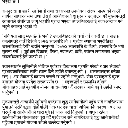
भएको छ ।
रामपुर साना शहरी खानेपानी तथा सरसफाइ उपभोक्ता संस्था पाल्पाको आठौँ
वार्षिक साधारणसभा तथा तेस्रो अधिवेशनको शुक्रबार उद्घाटन गर्दै मुख्यमन्त्री
आचार्यले संघीयता लागू भएपछि प्राप्त भएका उपलब्धिहरूलाई नजरअन्दाज गर्न
नहुने बताउनु भएको हाे ।
`संघीयता लागू भएपछि के भयो ? उपलब्धिहरूको चर्चा गर्न जरुरी छ । सडक
कालोपत्रे गाउँ छिरेको २०७४ सालपछि हो । प्रदेश स्थापना भएदेखिका
उपलब्धिलाई हेरौँ” उहाँले भन्नुभयो-`२०७४ सालअघि के थियो, त्यसपछि के भयो
तुलना गरौँ । पूर्वाधार विकास, शिक्षा, स्वास्थ्य, कृषि, पर्यटन लगायतमा भएका
उपलब्धिलाई हेर्न जरुरी छ ।´
स्वास्थ्यतर्फ लुम्बिनीले भौतिक पूर्वाधार विकासमा प्रगति गरेको र अब सेवाको
प्रभावकारिताका लागि ध्यान दिने उहाँले बताउनुभयो । `अस्पतालहरू बनेका
छन् । अब सेवालाई बढाउन जरुरी छ´उहाँले भन्नुभयो-`सेवा प्रवाहलाई चुस्त
बनाउने योजना प्रदेश सरकारसँग छ ।´ महत्त्वपूर्ण र उपलब्धि देखिने
योजनाहरूलाई बहुवर्षीय योजनामा समावेश गर्दै सरकार अघि बढ्ने उहाँले स्पष्ट
पार्नुभयो ।
मुख्यमन्त्री आचार्यले लुम्बिनी प्रदेशमा शुद्ध खानेपानीको पहुँच सबै नागरिकसम्म
पुर्‍याउने प्रतिबद्धता दोहोर्याउँदै ‘एक घर एक धारा’ अभियानकै कारण १५ लाख
घरधुरीमा खानेपानीको धारा पुगेको जानकारी दिनुभयो । अधुरा रहेका
खानेपानीका योजनाहरू पूरा गर्दै प्रदेशका सबै नागरिकलाई शुद्ध खानेपानीको
पहुँचमा पुर्‍याउने योजना रहेको उल्लेख गर्नुभयो ।