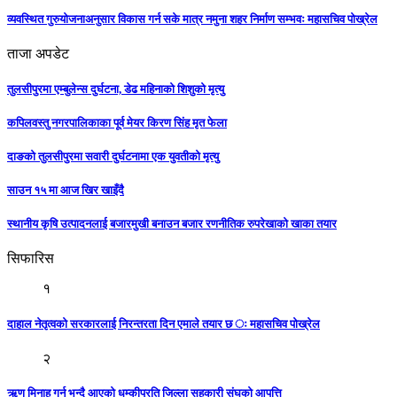
व्यवस्थित गुरुयोजनाअनुसार विकास गर्न सके मात्र नमुना शहर निर्माण सम्भवः महासचिव पोख्रेल
ताजा अपडेट
तुलसीपुरमा एम्बुलेन्स दुर्घटना, डेढ महिनाको शिशुको मृत्यु
कपिलवस्तु नगरपालिकाका पूर्व मेयर किरण सिंह मृत फेला
दाङको तुलसीपुरमा सवारी दुर्घटनामा एक युवतीको मृत्यु
साउन १५ मा आज खिर खाइँदै
स्थानीय कृषि उत्पादनलाई बजारमुखी बनाउन बजार रणनीतिक रुपरेखाको खाका तयार
सिफारिस
१
दाहाल नेतृत्वको सरकारलाई निरन्तरता दिन एमाले तयार छ ः महासचिव पोख्रेल
२
ऋण मिनाह गर्न भन्दै आएको धम्कीप्रति जिल्ला सहकारी संघको आपत्ति