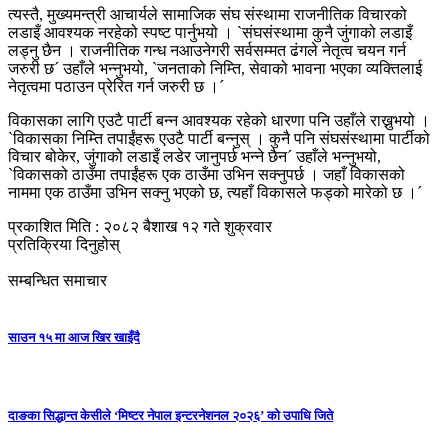
त्यस्तै, मुख्यमन्त्री आचार्यले सामाजिक संघ संस्थामा राजनीतिक विचारको
लडाइँ आवश्यक नरहेको स्पष्ट पार्नुभयो । `संघसंस्थामा कुनै जुंगाको लडाइँ
लड्नु छैन । राजनीतिक गन्ध नआउनेगरी सर्वसम्मत ढंगले नेतृत्व चयन गर्न
जरुरी छ´ उहाँले भन्नुभयो, `जनताको निम्ति, सेवाको भावना भएका व्यक्तिलाई
नेतृत्वमा पठाउन प्रेरित गर्न जरुरी छ ।´
विकासका लागि एउटै पार्टी बन्न आवश्यक रहेको धारणा पनि उहाँले राख्नुभयो ।
`विकासका निम्ति तपाईंहरू एउटै पार्टी बन्नुस् । कुनै पनि संघसंस्थामा पार्टीको
विचार बोकेर, जुंगाको लडाइँ लडेर जानुपर्छ भन्ने छैन´ उहाँले भन्नुभयो,
`विकासको ठाउँमा तपाईंहरू एक ठाउँमा उभिन सक्नुपर्छ । जहाँ विकासको
नाममा एक ठाउँमा उभिन सक्नु भएको छ, त्यहाँ विकासले फड्को मारेको छ ।´
प्रकाशित मिति : २०८२ बैशाख १२ गते शुक्रवार
प्रतिक्रिया दिनुहोस्
सम्बन्धित समाचार
साउन १५ मा आज खिर खाइँदै
दाङका सिद्धान्त केसीले ‘मिष्टर नेपाल इन्टरनेशनल २०२६’ को उपाधि जिते