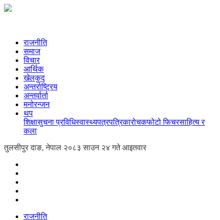
राजनीति
समाज
विचार
आर्थिक
खेलकुद
अन्तर्राष्ट्रिय
अन्तर्वार्ता
मनोरन्जन
थप
शिक्षा
सुचना प्रविधि
स्वास्थ्य
पत्रपत्रिका
रोचक
फोटो फिचर
साहित्य र
कला
तुलसीपुर दाङ, नेपाल
२०८३ साउन २४ गते आइतवार
राजनीति