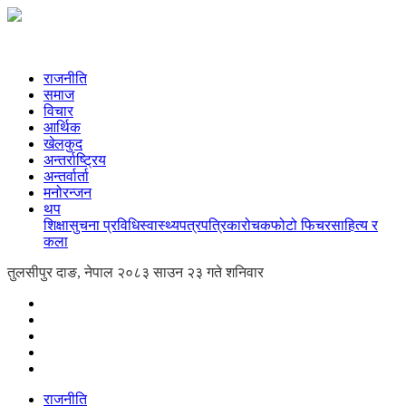
राजनीति
समाज
विचार
आर्थिक
खेलकुद
अन्तर्राष्ट्रिय
अन्तर्वार्ता
मनोरन्जन
थप
शिक्षा
सुचना प्रविधि
स्वास्थ्य
पत्रपत्रिका
रोचक
फोटो फिचर
साहित्य र
कला
तुलसीपुर दाङ, नेपाल
२०८३ साउन २३ गते शनिवार
राजनीति