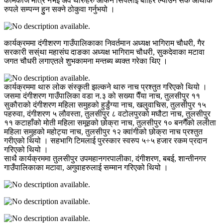
कामकाज मात्र नभई अव थारुहरु आफनै सिपलाई बाहिर ल्याउँन सके आर्थीक
रुपले सम्पन्न हुुन सक्ने ठोकुवा गर्नुभयो ।
कार्यक्रममा दंगीशरण गाउँपालिकाका निवर्तमान अध्यक्ष भागिराम चौधरी, गैर
सरकारी सस्ंथा महासंघ दाङका अध्यक्ष भागिराम चौधरी, सुकदेवाका मटावा
जगत चौधरी लगाएतले शुभकामना मन्तब्य ब्यक्त गरेका थिए ।
कार्यक्रममा थारु लोक संस्कृती झल्कने थारु नाच प्रश्तुत गरिएको थियो ।
जसमा दंगीशरण गाउँपालिका वडा न.३ को सख्या पैँया नाच, तुलसीपुर ११
सुकौराको दंगीशरण महिला समुहको हुर्डुंग्या नाच, खलुवाचिस, तुलसीपुर १५
पहरुवा, दंगीशरण ५ लौवस्ता, तुलसीपुर ८ वटोलपुरको मघौटा नाच, तुलसीपुर
११ कटाहाँको मोती महिला समूहको छोक्रा नाच, तुलसीपुर १० बनगैँको ललीता
महिला समुहको महोट्या नाच, तुलसीपुर १२ क्वांगीको छोक्रा नाच प्रश्तुत
गरीएको थियो । सहभागि टिमलाई पुरस्कार स्वरुप ५÷५ हजार रकम प्रदान
गरिएको थियो ।
साथै कार्यक्रममा तुलसीपुर उपमहानगरपालीका, दंगीशरण, बबई, शान्तीनगर
गाउँपालिकाका मटावा, अगुवाहरुलाई सम्मान गरिएको थियो ।