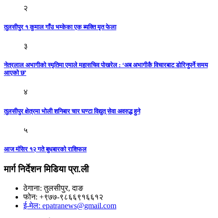
२
तुलसीपुर १ कुमाल गाँउ भम्केका एक ब्यक्ति मृत फेला
३
नेत्रलाल अभागीको स्मृतिमा एमाले महासचिव पोखरेल : ‘अब अभागीकै विचारबाट डोरिनुपर्ने समय
आएको छ’
४
तुलसीपुर क्षेत्रमा भोली शनिबार चार घण्टा विद्युत् सेवा अवरुद्ध हुने
५
आज मंसिर १२ गते बुधबारकाे राशिफल
मार्ग निर्देशन मिडिया प्रा.ली
ठेगाना: तुलसीपुर, दाङ
फोन: +९७७-९८६६९१६६१२
ई-मेल: epatranews@gmail.com