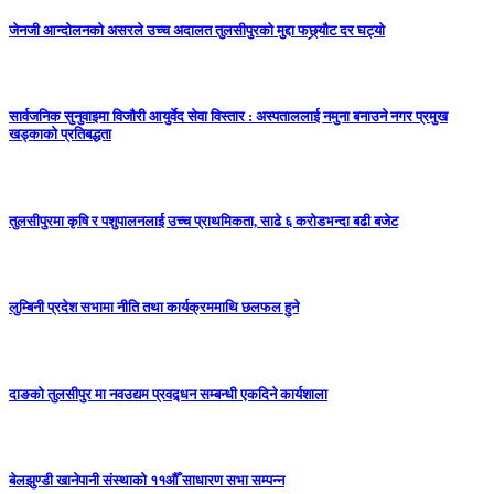
जेनजी आन्दोलनको असरले उच्च अदालत तुलसीपुरको मुद्दा फछ्र्यौट दर घट्यो
सार्वजनिक सुनुवाइमा विजाैरी आयुर्वेद सेवा विस्तार : अस्पताललाई नमुना बनाउने नगर प्रमुख
खड्काकाे प्रतिबद्धता
तुलसीपुरमा कृषि र पशुपालनलाई उच्च प्राथमिकता, साढे ६ करोडभन्दा बढी बजेट
लुम्बिनी प्रदेश सभामा नीति तथा कार्यक्रममाथि छलफल हुने
दाङको तुलसीपुर मा नवउद्यम प्रवद्र्धन सम्बन्धी एकदिने कार्यशाला
बेलझुण्डी खानेपानी संस्थाको ११औँ साधारण सभा सम्पन्न