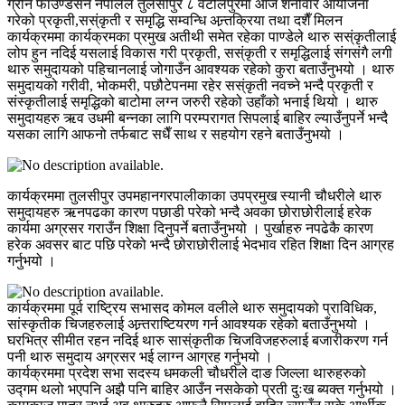
ग्रीन फाउण्डेसन नेपालले तुलसीपुर ८ वटोलपुरमा आज शनीवार आयोजना
गरेको प्रकृती,सस्ंकृती र समृद्धि सम्वन्धि अन्र्तक्रिया तथा दशैँ मिलन
कार्यक्रममा कार्यक्रमका प्रमुख अतीथी समेत रहेका पाण्डेले थारु सस्ंकृतीलाई
लोप हुन नदिई यसलाई विकास गरी प्रकृती, सस्ंकृती र समृद्धिलाई संगसंगै लगी
थारु समुदायको पहिचानलाई जोगाउँन आवश्यक रहेको कुरा बताउँनुभयो । थारु
समुदायको गरीवी, भोकमरी, पछौटेपनमा रहेर सस्ंकृती नवच्ने भन्दै प्रकृती र
संस्कृतीलाई समृद्धिको बाटोमा लग्न जरुरी रहेको उहाँको भनाई थियो । थारु
समुदायहरु ऋव उधमी बन्नका लागि परम्परागत सिपलाई बाहिर ल्याउँनुपर्ने भन्दै
यसका लागि आफनो तर्फबाट सधैँ साथ र सहयोग रहने बताउँनुभयो ।
कार्यक्रममा तुलसीपुर उपमहानगरपालीकाका उपप्रमुख स्यानी चौधरीले थारु
समुदायहरु ऋनपढका कारण पछाडी परेको भन्दै अवका छोराछोरीलाई हरेक
कार्यमा अग्रसर गराउँन शिक्षा दिनुपर्ने बताउँनुभयो । पुर्खाहरु नपढेकै कारण
हरेक अवसर बाट पछि परेको भन्दै छोराछोरीलाई भेदभाव रहित शिक्षा दिन आग्रह
गर्नुभयो ।
कार्यक्रममा पूर्व राष्ट्रिय सभासद कोमल वलीले थारु समुदायको प्राविधिक,
सांस्कृतीक चिजहरुलाई अन्र्तराष्टियरण गर्न आवश्यक रहेको बताउँनुभयो ।
घरभित्र सीमीत रहन नदिई थारु सास्ंकृतीक चिजविजहरुलाई बजारीकरण गर्न
पनी थारु समुदाय अग्रसर भई लाग्न आग्रह गर्नुभयो ।
कार्यक्रममा प्रदेश सभा सदस्य धमकली चौधरीले दाङ जिल्ला थारुहरुको
उद्गम थलो भएपनि अझै पनि बाहिर आउँन नसकेको प्रती दुःख ब्यक्त गर्नुभयो ।