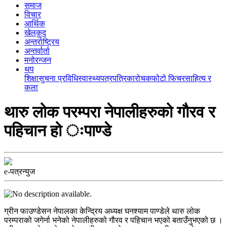
समाज
विचार
आर्थिक
खेलकुद
अन्तर्राष्ट्रिय
अन्तर्वार्ता
मनोरन्जन
थप
शिक्षा
सुचना प्रविधि
स्वास्थ्य
पत्रपत्रिका
रोचक
फोटो फिचर
साहित्य र
कला
थारु लोक परम्परा नेपालीहरुको गौरव र
पहिचान हो ःपाण्डे
e-पत्रन्युज
ग्रीन फाउण्डेसन नेपालका केन्द्रिय अध्यक्ष घनश्याम पाण्डेले थारु लोक
परम्पराको जगेर्ना भनेको नेपालीहरुको गौरव र पहिचान भएको बताउँनुभएको छ ।