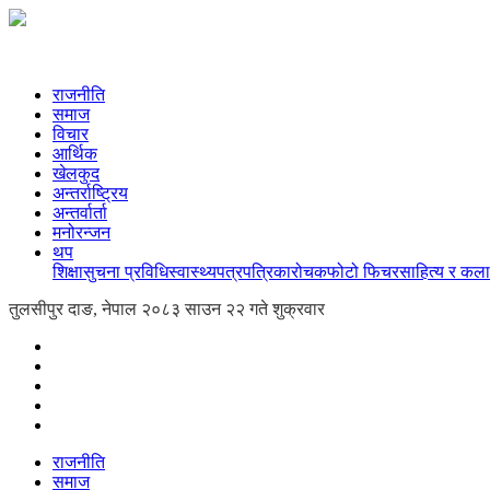
राजनीति
समाज
विचार
आर्थिक
खेलकुद
अन्तर्राष्ट्रिय
अन्तर्वार्ता
मनोरन्जन
थप
शिक्षा
सुचना प्रविधि
स्वास्थ्य
पत्रपत्रिका
रोचक
फोटो फिचर
साहित्य र कला
तुलसीपुर दाङ, नेपाल
२०८३ साउन २२ गते शुक्रवार
राजनीति
समाज