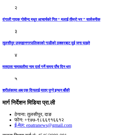
२
दंगाली गाएक गोवीन्द मधुर आचार्यको गित “ मलाई तीम्रो भर ” सार्वजनीक
३
तुलसीपुर उपमहानगरपालिकाकाे गाडीको ठक्करबाट दुई जना घाइते
४
मतदाता नामावलीमा नाम दर्ता गर्ने समय पाँच दिन थप
५
श्रीलंकामा अब एक दिनलाई मात्र पुग्ने इन्धन बाँकी
मार्ग निर्देशन मिडिया प्रा.ली
ठेगाना: तुलसीपुर, दाङ
फोन: +९७७-९८६६९१६६१२
ई-मेल: epatranews@gmail.com