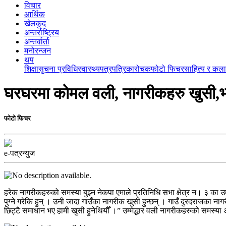
विचार
आर्थिक
खेलकुद
अन्तर्राष्ट्रिय
अन्तर्वार्ता
मनोरन्जन
थप
शिक्षा
सुचना प्रविधि
स्वास्थ्य
पत्रपत्रिका
रोचक
फोटो फिचर
साहित्य र कला
घरघरमा कोमल वली, नागरीकहरु खुसी,भन्छन
फोटो फिचर
e-पत्रन्युज
हरेक नागरीकहरुको समस्या बुझ्न नेकपा एमाले प्रतिनिधि सभा क्षेत्र न। ३ क
पुग्ने गरेकि हुन् । उनी जादा गाउँका नागरीक खुसी हुन्छन् । गाउँ दुरदराजका
छिट्टै समाधान भए हामी खुसी हुनेथियौँ ।” उम्मेद्धार वली नागरीकहरुको समस्या 