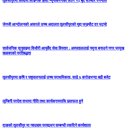
तुलसीपुरमा विपद्मा लैङ्गिक हिंसा न्यूनीकरणका लागि १२ बुँदे सञ्चार रणनीति
जेनजी आन्दोलनको असरले उच्च अदालत तुलसीपुरको मुद्दा फछ्र्यौट दर घट्यो
सार्वजनिक सुनुवाइमा विजाैरी आयुर्वेद सेवा विस्तार : अस्पताललाई नमुना बनाउने नगर प्रमुख
खड्काकाे प्रतिबद्धता
तुलसीपुरमा कृषि र पशुपालनलाई उच्च प्राथमिकता, साढे ६ करोडभन्दा बढी बजेट
लुम्बिनी प्रदेश सभामा नीति तथा कार्यक्रममाथि छलफल हुने
दाङको तुलसीपुर मा नवउद्यम प्रवद्र्धन सम्बन्धी एकदिने कार्यशाला