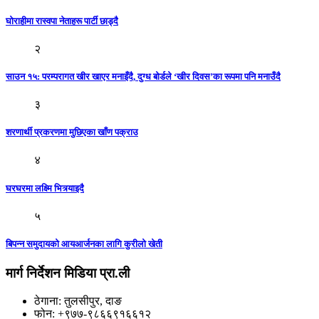
घोराहीमा रास्वपा नेताहरू पार्टी छाड्दै
२
साउन १५: परम्परागत खीर खाएर मनाइँदै, दुग्ध बोर्डले ‘खीर दिवस’का रूपमा पनि मनाउँदै
३
शरणार्थी प्रकरणमा मुछिएका खाँण पक्राउ
४
घरघरमा लक्ष्मि भित्र्याइदै
५
बिपन्न समुदायको आयआर्जनका लागि कुरीलो खेती
मार्ग निर्देशन मिडिया प्रा.ली
ठेगाना: तुलसीपुर, दाङ
फोन: +९७७-९८६६९१६६१२