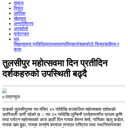
समाज
विचार
आर्थिक
खेलकुद
अन्तर्राष्ट्रिय
अन्तर्वार्ता
मनोरन्जन
थप
शिक्षा
सुचना प्रविधि
स्वास्थ्य
पत्रपत्रिका
रोचक
फोटो फिचर
साहित्य र
कला
तुलसीपुर महोत्सवमा दिन प्रतीदिन
दर्शकहरुको उपस्थिती बढ्दै
e-पत्रन्युज
दाङको तुलसीपुरमा गत मंसिर २५ गतेदेखि सञ्चालित महोत्सबमा दर्शकको
उपस्थिती जारी रहेको छ । गत २५ गतेदेखि लुम्बिनी प्रदेशस्तरीय प्रथम कृषि
तथा पर्यटन महोत्सवको आज आठौै दिन गायक हेमन्त शर्मा, गायिका ऋतु कडेल,
गायक खम बुढा, गायक सन्तोष बस्याल लगाएत राष्ट्रिय तथा स्थानियस्तरका