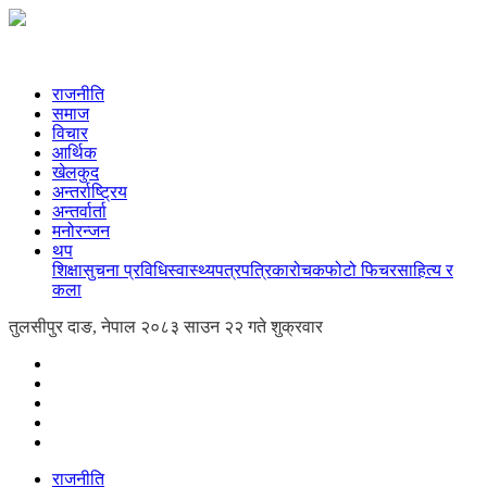
राजनीति
समाज
विचार
आर्थिक
खेलकुद
अन्तर्राष्ट्रिय
अन्तर्वार्ता
मनोरन्जन
थप
शिक्षा
सुचना प्रविधि
स्वास्थ्य
पत्रपत्रिका
रोचक
फोटो फिचर
साहित्य र
कला
तुलसीपुर दाङ, नेपाल
२०८३ साउन २२ गते शुक्रवार
राजनीति