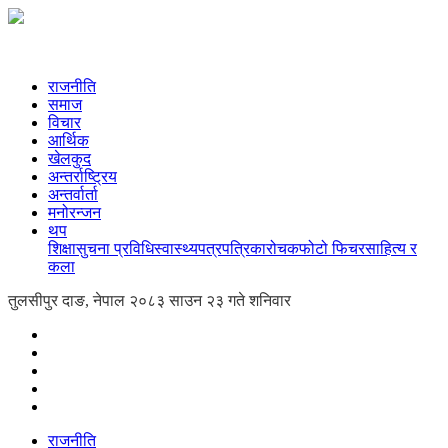
राजनीति
समाज
विचार
आर्थिक
खेलकुद
अन्तर्राष्ट्रिय
अन्तर्वार्ता
मनोरन्जन
थप
शिक्षा
सुचना प्रविधि
स्वास्थ्य
पत्रपत्रिका
रोचक
फोटो फिचर
साहित्य र
कला
तुलसीपुर दाङ, नेपाल
२०८३ साउन २३ गते शनिवार
राजनीति