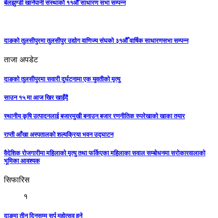
बेलझुण्डी खानेपानी संस्थाको ११औँ साधारण सभा सम्पन्न
दाङको तुलसीपुरमा तुलसीपुर उद्योग वाणिज्य संघको ३१औँ वार्षिक साधारणसभा सम्पन्न
ताजा अपडेट
दाङको तुलसीपुरमा सवारी दुर्घटनामा एक युवतीको मृत्यु
साउन १५ मा आज खिर खाइँदै
स्थानीय कृषि उत्पादनलाई बजारमुखी बनाउन बजार रणनीतिक रुपरेखाको खाका तयार
राप्ती आँखा अस्पतालको शल्यक्रिया भवन उद्घाटन
वैदेशिक रोजगारीमा महिलाको मृत्यु तथा फर्किएका महिलाका सवाल सम्बोधनमा सरोकारवालाको
भूमिका आवश्यक
सिफारिस
१
दाङमा तीन दिनसम्म सर्प महोत्सव हुने