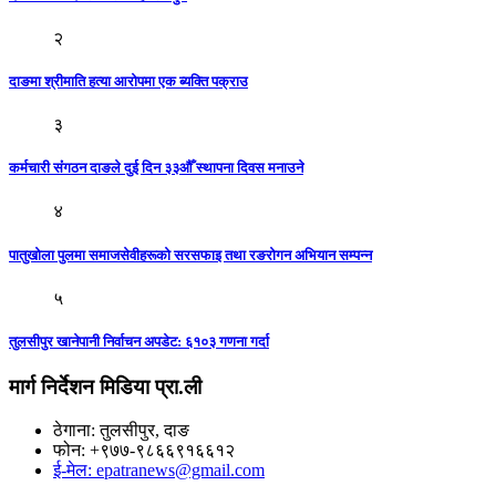
२
दाङमा श्रीमाति हत्या आरोपमा एक ब्यक्ति पक्राउ
३
कर्मचारी संंगठन दाङले दुई दिन ३३औँ स्थापना दिवस मनाउने
४
पातुखोला पुलमा समाजसेवीहरूको सरसफाइ तथा रङरोगन अभियान सम्पन्न
५
तुलसीपुर खानेपानी निर्वाचन अपडेट: ६१०३ गणना गर्दा
मार्ग निर्देशन मिडिया प्रा.ली
ठेगाना: तुलसीपुर, दाङ
फोन: +९७७-९८६६९१६६१२
ई-मेल: epatranews@gmail.com