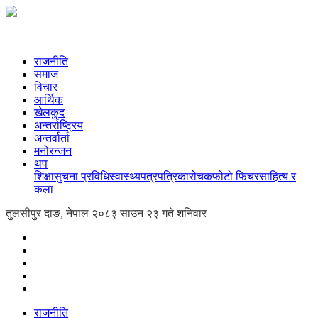
राजनीति
समाज
विचार
आर्थिक
खेलकुद
अन्तर्राष्ट्रिय
अन्तर्वार्ता
मनोरन्जन
थप
शिक्षा
सुचना प्रविधि
स्वास्थ्य
पत्रपत्रिका
रोचक
फोटो फिचर
साहित्य र
कला
तुलसीपुर दाङ, नेपाल
२०८३ साउन २३ गते शनिवार
राजनीति