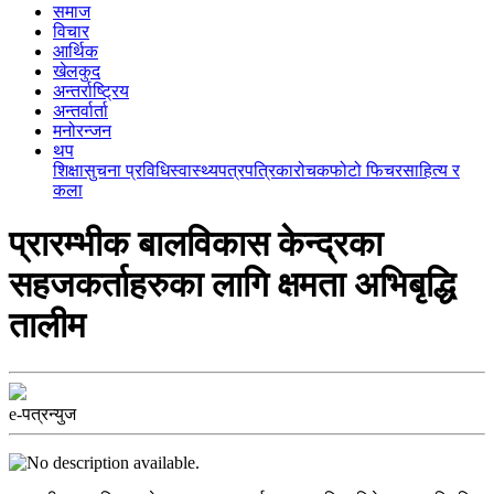
समाज
विचार
आर्थिक
खेलकुद
अन्तर्राष्ट्रिय
अन्तर्वार्ता
मनोरन्जन
थप
शिक्षा
सुचना प्रविधि
स्वास्थ्य
पत्रपत्रिका
रोचक
फोटो फिचर
साहित्य र
कला
प्रारम्भीक बालविकास केन्द्रका
सहजकर्ताहरुका लागि क्षमता अभिबृद्धि
तालीम
e-पत्रन्युज