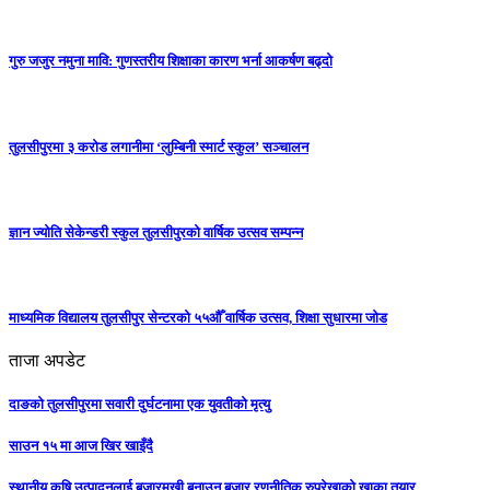
गुरु जजुर नमुना मावि: गुणस्तरीय शिक्षाका कारण भर्ना आकर्षण बढ्दो
तुलसीपुरमा ३ करोड लगानीमा ‘लुम्बिनी स्मार्ट स्कुल’ सञ्चालन
ज्ञान ज्योति सेकेन्डरी स्कुल तुलसीपुरको वार्षिक उत्सव सम्पन्न
माध्यमिक विद्यालय तुलसीपुर सेन्टरको ५५औँ वार्षिक उत्सव, शिक्षा सुधारमा जाेड
ताजा अपडेट
दाङको तुलसीपुरमा सवारी दुर्घटनामा एक युवतीको मृत्यु
साउन १५ मा आज खिर खाइँदै
स्थानीय कृषि उत्पादनलाई बजारमुखी बनाउन बजार रणनीतिक रुपरेखाको खाका तयार