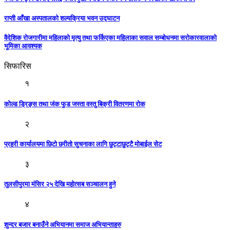
राप्ती आँखा अस्पतालको शल्यक्रिया भवन उद्घाटन
वैदेशिक रोजगारीमा महिलाको मृत्यु तथा फर्किएका महिलाका सवाल सम्बोधनमा सरोकारवालाको
भूमिका आवश्यक
सिफारिस
१
कोल्ड ड्रिङ्स तथा जंक फुड जस्ता वस्तु बिक्री वितरणमा रोक
२
प्रहरी कार्यालयमा छिटो छरीतो सुचनाका लागि छुट्टाछुट्टै मोबाईल सेट
३
तुलसीपुरमा मंसिर २५ देखि महोत्सब सञ्चालन हुने
४
शुन्दर बजार बनाउँने अभियानमा समाज अभियान्ताहरु