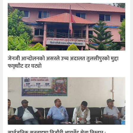
जेनजी आन्दोलनको असरले उच्च अदालत तुलसीपुरको मुद्दा
फछ्र्यौट दर घट्यो
सार्वजनिक सुनुवाइमा विजाैरी आयुर्वेद सेवा विस्तार :