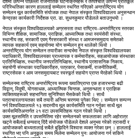
देशमा उत्पन्न पछिल्ला राजनीतिक घटनाक्रमहरू र तत्पश्चात् उत्पन्न प्रतिकूल
परिस्थितिका कारण हाललाई सम्मेलन स्थगित गरिएको अन्तर्राष्ट्रिय योग
सम्मेलन मूल कार्यसमिति संयोजक तथा नेपाल संस्कृत विश्वविद्यालय अनुसन्धान
केन्द्रका कार्यकारी निर्देशक प्रा. डा. सुधनकुमार पौडेलले बताउनुभयाे ।
नेपाल संस्कृत विश्वविद्यालयको अग्रसरता तथा राष्ट्रिय–अन्तर्राष्ट्रिय स्तरका
विभिन्न शैक्षिक, सामाजिक, प्राज्ञिक, आध्यात्मिक तथा स्वयंसेवी संस्था,
स्थानीय तह, सरकारी एवम् गैरसरकारी संस्था र आमजनसमुदाय समेतको
व्यापक सहकार्य एवम् सहयोगमा योग सम्मेलन हुन थालेको थियो ।
अन्तर्राष्ट्रिय योग सम्मेलन तयारीका सन्दर्भमा नेपाल संस्कृत विश्वविद्यालयका
पदाधिकारी, विश्वविद्यालयका प्राध्यापक र कर्मचारीहरू, सहआयोजक संस्थाका
प्रतिनिधिहरू, स्थानीय जनप्रतिनिधिहरू, स्थानीय प्रशासनिक निकाय,
सहयोगी संस्थाका पदाधिकारीहरु, पत्रकार, पेसाकर्मी, राजनीतिकर्मी,
राष्ट्रसेवक र आम जनसमुदायबाट स्वस्फूर्त सहयोग प्राप्त भैरहेको थियो ।
सम्मेलनमा राष्ट्रिय अन्तर्राष्ट्रिय रूपमा ख्यातिप्राप्त एक हजारभन्दा बढी
विद्वान्, विदुषी, योगसाधक, आध्यात्मिक चिन्तक, अनुसन्धाता र प्राज्ञिक
व्यक्तित्वहरूको सहभागिता सुनिश्चित भैसकेको थियो । साथै
पत्राचारलगायतका सबै तयारी अन्तिम चरणमा पुगेका थिए । सम्मेलन सम्पन्न
गर्न विश्वविद्यालयले १३ सदस्यीय मूल कार्यसमिति गठन गर्नुका साथै मूल
कार्यसमितिअन्तर्गत २१ वटा उपसमितिहरू गठन गरेको थियो ।
उक्त मूलसमिति र उपसमितिमा रहेर सम्मेलनको सफलताका लागि अहोरात्र
खट्ने सबैलाई धन्यवाद् दिंदै संयोजक पौडेलले देशले अनुभव गरेको त्रासदी र
आयोजकको बाध्यतालाई सबैले बुझिदिने विश्वास व्यक्त गरेका छन् । हाललाई
स्थगित भए पनि अनुकूल समय मिलेमा सम्मेलन पुनः आयोजना गर्न सकिने