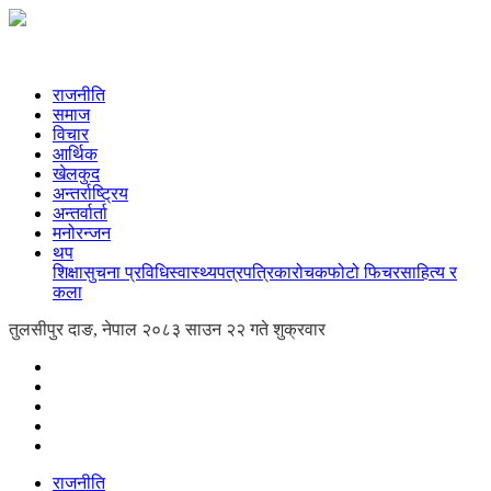
राजनीति
समाज
विचार
आर्थिक
खेलकुद
अन्तर्राष्ट्रिय
अन्तर्वार्ता
मनोरन्जन
थप
शिक्षा
सुचना प्रविधि
स्वास्थ्य
पत्रपत्रिका
रोचक
फोटो फिचर
साहित्य र
कला
तुलसीपुर दाङ, नेपाल
२०८३ साउन २२ गते शुक्रवार
राजनीति