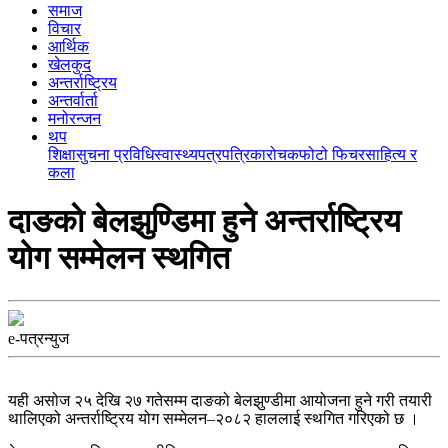
समाज
विचार
आर्थिक
खेलकुद
अन्तर्राष्ट्रिय
अन्तर्वार्ता
मनोरन्जन
थप
शिक्षा
सुचना प्रविधि
स्वास्थ्य
पत्रपत्रिका
रोचक
फोटो फिचर
साहित्य र
कला
दाङकाे बेलझुण्डिमा हुने अन्तर्राष्ट्रिय
योग सम्मेलन स्थगित
e-पत्रन्युज
यही असोज २५ देखि २७ गतेसम्म दाङको बेलझुण्डीमा आयोजना हुने गरी तयारी
थालिएको अन्तर्राष्ट्रिय योग सम्मेलन–२०८२ हाललाई स्थगित गरिएको छ ।