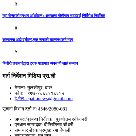
३
युवा चेम्बरको प्रथम अधिवेशन : अध्यक्षमा मोतीराम भट्टराई निर्विरोध निर्वाचित
४
सल्यानमा अटो दुर्घटना,एक जनाको घटनास्थलमै मृत्यु
५
बिजौरी उवासघंद्धारा ट्रक यातायात ब्यबसायी लाई सम्मान
मार्ग निर्देशन मिडिया प्रा.ली
ठेगाना: तुलसीपुर, दाङ
फोन: +९७७-९८६६९१६६१२
ई-मेल: epatranews@gmail.com
सूचना विभाग दर्ता नं: 4546/2080-081
अध्यक्ष/प्रबन्ध निर्देशक : पुरुषोत्तम अधिकारी
प्रधान सम्पादक: दीप्तिशिखा चौधरी
समाचार डेस्क प्रमुख: रमा नेपाली
समाचारदाता: मनु मगर