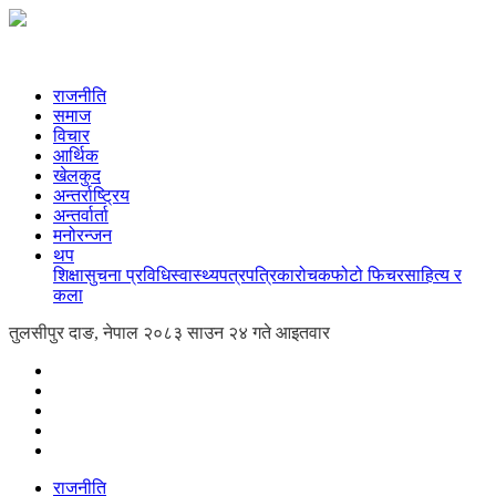
राजनीति
समाज
विचार
आर्थिक
खेलकुद
अन्तर्राष्ट्रिय
अन्तर्वार्ता
मनोरन्जन
थप
शिक्षा
सुचना प्रविधि
स्वास्थ्य
पत्रपत्रिका
रोचक
फोटो फिचर
साहित्य र
कला
तुलसीपुर दाङ, नेपाल
२०८३ साउन २४ गते आइतवार
राजनीति