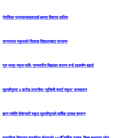
नेसंविका प्राध्यापकहरुलाई क्षमता विकास तालिम
सगरमाथा स्कुलको सिकाइ विद्यालयबाट घरसम्म
गुरु जजुर नमुना मावि: गुणस्तरीय शिक्षाका कारण भर्ना आकर्षण बढ्दो
तुलसीपुरमा ३ करोड लगानीमा ‘लुम्बिनी स्मार्ट स्कुल’ सञ्चालन
ज्ञान ज्योति सेकेन्डरी स्कुल तुलसीपुरको वार्षिक उत्सव सम्पन्न
माध्यमिक विद्यालय तुलसीपुर सेन्टरको ५५औँ वार्षिक उत्सव, शिक्षा सुधारमा जाेड