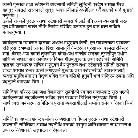
त्यस्तै पुस्तक तथा स्टेशनरी ब्यबसायी समिती लुम्बिनी प्रदेश अध्यक्ष भैरब
बहादुर रावतले सरकारले खुद्रा ब्यबसायीलाई अपहेलित गर्दै आएको भन्दै गुनासो
गर्नुभयाे ।
उहाले राज्यले पुस्तक तथा स्टेशनरी ब्यबसायीलाई पनि अन्य ब्यबसायी सरह
प्राथमिकतामा राखेर नीति निर्माण गरिदिए पलायन हुन बाट बच्न सकिने
बताउनुभयाे ।
कार्यक्रममा प्याबसन दाङका अध्यक्ष मधुसूदन केसी, एन प्याबसनका प्रबक्ता
हरिप्रसाद भण्डारी,जनक शिक्षा सामाग्री केन्द्रका प्रसासन प्रमुख रबिन्द्र
शर्मा ,चेम्बर अफ कमर्श तुलसीपुर काेषाध्यक्ष सन्तोष खडका,तुलसीपुर उधोग
बाणिज्य सघका सह-काेषाध्यक्ष बिमल गौतम,पुस्तक तथा स्टेशनरी समिति
दाङका सस्थापक सचिब मधुसूदन बैध,पुस्तक तथा स्टेशनरी समिती सल्यान
शाखा अध्यक्ष डम्बर केसी लगाएतले पुस्तक तथा स्टेशनरीको व्यवसायलाई
ब्यवसायमुखि बनाउन नेतृत्व पंक्ति सक्षम बलियो हुनुपर्ने भन्दै सक्रिय रुपमा अघि
बढ्नुपर्ने बताएका थिय ।
समितिका बरिस्ठ उपाध्यक्ष केशवराज सुबेदीको स्वागत मन्तव्यबाट सुरु भएको
कार्यक्रमको सहजीकरण सचिब प्रेम प्रकाश डिसिले गर्नुभएकाे थियोे ।
साथै त्यस अबसरमा समितिका पुराना ब्यबसायीलाई सम्मान समेत गरिएको थियो
।
समितिका अध्यक्ष शंकर शर्माको अध्यक्षता एवं नेपाल पुस्तक तथा स्टेशनरी
व्यवसायी समितिका अध्यक्ष नबनीधि पन्तको प्रमुख आतिथ्यतामा साधारणसभा
तथा अधिवेशनको उद्घाटन गरिएको हो ।