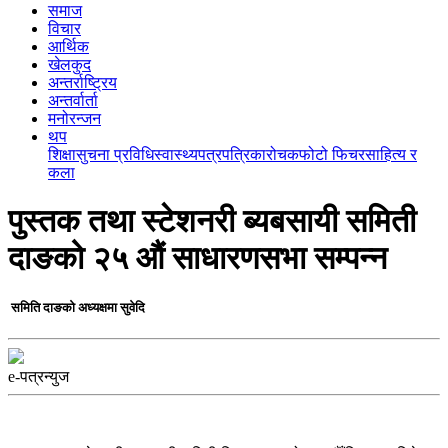
समाज
विचार
आर्थिक
खेलकुद
अन्तर्राष्ट्रिय
अन्तर्वार्ता
मनोरन्जन
थप
शिक्षा
सुचना प्रविधि
स्वास्थ्य
पत्रपत्रिका
रोचक
फोटो फिचर
साहित्य र
कला
पुस्तक तथा स्टेशनरी ब्यबसायी समिती
दाङको २५ औं साधारणसभा सम्पन्न
समिति दाङको अध्यक्षमा सुवेदि
e-पत्रन्युज