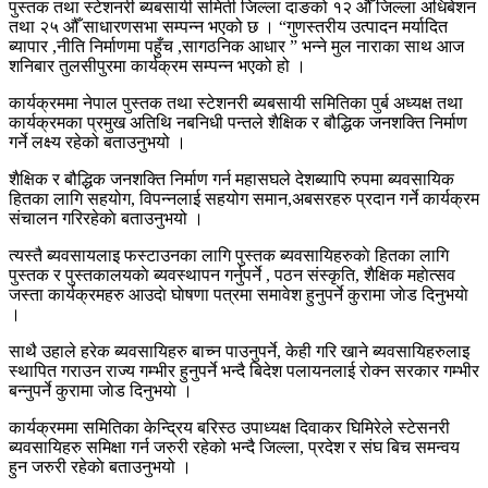
पुस्तक तथा स्टेशनरी ब्यबसायी समिती जिल्ला दाङको १२ औँ जिल्ला अधिबेशन
तथा २५ औँ साधारणसभा सम्पन्न भएको छ । “गुणस्तरीय उत्पादन मर्यादित
ब्यापार ,नीति निर्माणमा पहुँच ,सागठनिक आधार ” भन्ने मुल नाराका साथ आज
शनिबार तुलसीपुरमा कार्यक्रम सम्पन्न भएको हो ।
कार्यक्रममा नेपाल पुस्तक तथा स्टेशनरी ब्यबसायी समितिका पुर्ब अध्यक्ष तथा
कार्यक्रमका प्रमुख अतिथि नबनिधी पन्तले शैक्षिक र बौद्धिक जनशक्ति निर्माण
गर्ने लक्ष्य रहेको बताउनुभयो ।
शैक्षिक र बौद्धिक जनशक्ति निर्माण गर्न महासघले देशब्यापि रुपमा ब्यवसायिक
हितका लागि सहयोग, विपन्नलाई सहयोग समान,अबसरहरु प्रदान गर्ने कार्यक्रम
संचालन गरिरहेकाे बताउनुभयो ।
त्यस्तै ब्यवसायलाइ फस्टाउनका लागि पुस्तक ब्यवसायिहरुकाे हितका लागि
पुस्तक र पुस्तकालयकाे ब्यवस्थापन गर्नुपर्ने , पठन संस्कृति, शैक्षिक महाेत्सव
जस्ता कार्यक्रमहरु आउदाे घाेषणा पत्रमा समावेश हुनुपर्ने कुरामा जाेड दिनुभयाे
।
साथै उहाले हरेक ब्यवसायिहरु बाच्न पाउनुपर्ने, केही गरि खाने ब्यवसायिहरुलाइ
स्थापित गराउन राज्य गम्भीर हुनुपर्ने भन्दै बिदेश पलायनलाई रोक्न सरकार गम्भीर
बन्नुपर्ने कुरामा जाेड दिनुभयाे ।
कार्यक्रममा समितिका केन्द्रिय बरिस्ठ उपाध्यक्ष दिवाकर घिमिरेले स्टेसनरी
ब्यवसायिहरु समिक्षा गर्न जरुरी रहेको भन्दै जिल्ला, प्रदेश र संघ बिच समन्वय
हुन जरुरी रहेकाे बताउनुभयो ।