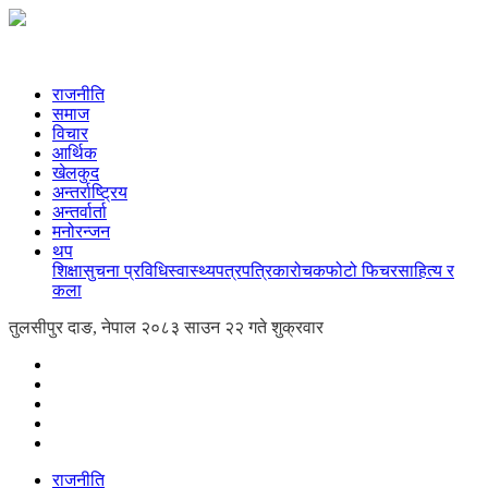
राजनीति
समाज
विचार
आर्थिक
खेलकुद
अन्तर्राष्ट्रिय
अन्तर्वार्ता
मनोरन्जन
थप
शिक्षा
सुचना प्रविधि
स्वास्थ्य
पत्रपत्रिका
रोचक
फोटो फिचर
साहित्य र
कला
तुलसीपुर दाङ, नेपाल
२०८३ साउन २२ गते शुक्रवार
राजनीति