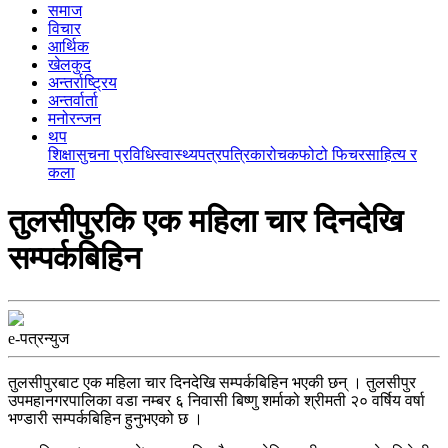
समाज
विचार
आर्थिक
खेलकुद
अन्तर्राष्ट्रिय
अन्तर्वार्ता
मनोरन्जन
थप
शिक्षा
सुचना प्रविधि
स्वास्थ्य
पत्रपत्रिका
रोचक
फोटो फिचर
साहित्य र
कला
तुलसीपुरकि एक महिला चार दिनदेखि
सम्पर्कबिहिन
e-पत्रन्युज
तुलसीपुरबाट एक महिला चार दिनदेखि सम्पर्कबिहिन भएकी छन् । तुलसीपुर
उपमहानगरपालिका वडा नम्बर ६ निवासी बिष्णु शर्माको श्रीमती २० वर्षिय वर्षा
भण्डारी सम्पर्कबिहिन हुनुभएको छ ।