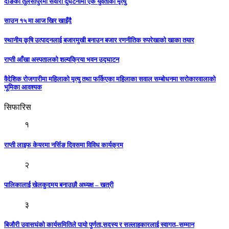
दाङको तुलसीपुरमा सवारी दुर्घटनामा एक युवतीको मृत्यु
साउन १५ मा आज खिर खाइँदै
स्थानीय कृषि उत्पादनलाई बजारमुखी बनाउन बजार रणनीतिक रुपरेखाको खाका तयार
राप्ती आँखा अस्पतालको शल्यक्रिया भवन उद्घाटन
वैदेशिक रोजगारीमा महिलाको मृत्यु तथा फर्किएका महिलाका सवाल सम्बोधनमा सरोकारवालाको
भूमिका आवश्यक
सिफारिस
१
राप्ती लाइफ केयरमा नर्सिङ दिवसमा विविध कार्यक्रम
२
पालिकालाई खेलकुदमय बनाउछौ अध्यक्ष – खत्री
३
बिजौरी उवासघंको कार्यसमितिले पायो पुर्णता,सदस्य र सल्लाहकारलाई स्वागत–सम्मान