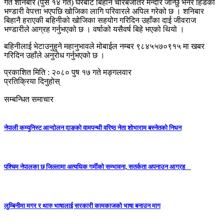
गत शनिबार (पुस १४ गते) घरबाट बिहानै चारबजेतिर मन्दीर जान्छु भनेर हिडेकी
भण्डारी वेपत्ता भएपछि खोजिका लागि परिवारले अपिल गरेको छ । शनिबार
बिहानै हराएकी बहिनीको खोजिका सहयोग गरिदिन उहाँका दाई जीवराज
भण्डारीले आग्रह गर्नुभएको छ । वर्षाको यसैवर्ष बिहे भएको थियो ।
बहिनीलाई भेटाउनुहुने महानुभावले मोबाईल नम्बर ९८४५५७०९१५ मा खबर
गरिदिन उहाँले अनुरोध गर्नुभएको छ ।
प्रकाशित मिति : २०८० पुष १७ गते मङ्गलवार
प्रतिक्रिया दिनुहोस्
सम्बन्धित समाचार
नेपाली कम्युनिस्ट आन्दोलन दाङको वामपन्थी वरिष्ठ नेता शोभाराम बस्नेतको निधन
पश्चिम नेपालका छ जिल्लामा अत्यधिक गर्मीको सम्भावना, सतर्कता अपनाउन आग्रह
लुम्बिनीमा मगर र थारु भाषालाई सरकारी कामकाजको भाषा बनाउन माग