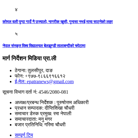
४
कोमल वली पुग्दा गाउँ नै उज्यालो, नागरीक खुसी, गुनासा नभई माया साट्नेको लहर
५
नेपाल संस्कृत विश्व विद्यालयल बेलझुण्डी तालाबन्दीको चपेटामा
मार्ग निर्देशन मिडिया प्रा.ली
ठेगाना: तुलसीपुर, दाङ
फोन: +९७७-९८६६९१६६१२
ई-मेल: epatranews@gmail.com
सूचना विभाग दर्ता नं: 4546/2080-081
अध्यक्ष/प्रबन्ध निर्देशक : पुरुषोत्तम अधिकारी
प्रधान सम्पादक: दीप्तिशिखा चौधरी
समाचार डेस्क प्रमुख: रमा नेपाली
समाचारदाता: मनु मगर
बजार प्रतिनिधि: गरिमा चौधरी
सम्पूर्ण टिम