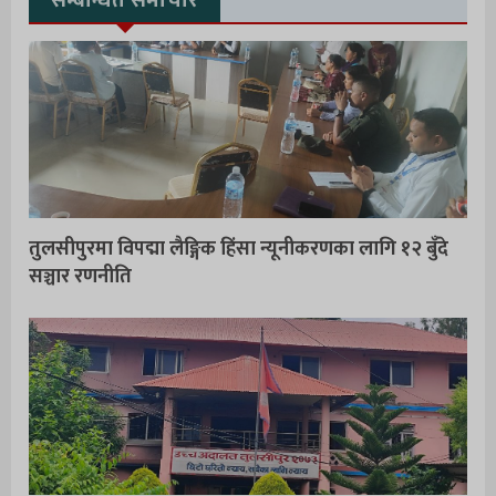
सम्बन्धित समाचार
तुलसीपुरमा विपद्मा लैङ्गिक हिंसा न्यूनीकरणका लागि १२ बुँदे
सञ्चार रणनीति