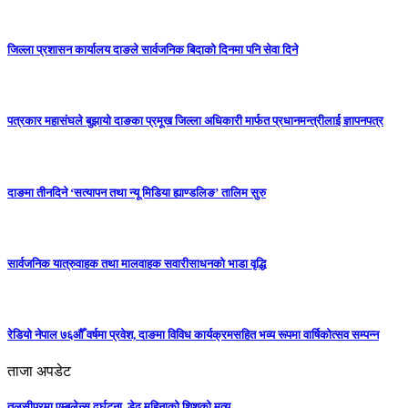
जिल्ला प्रशासन कार्यालय दाङले सार्वजनिक बिदाको दिनमा पनि सेवा दिने
पत्रकार महासंघले बुझायो दाङका प्रमूख जिल्ला अधिकारी मार्फत प्रधानमन्त्रीलाई ज्ञापनपत्र
दाङमा तीनदिने ‘सत्यापन तथा न्यू मिडिया ह्याण्डलिङ’ तालिम सुरु
सार्वजनिक यात्रुवाहक तथा मालवाहक सवारीसाधनको भाडा वृद्धि
रेडियो नेपाल ७६औँ वर्षमा प्रवेश, दाङमा विविध कार्यक्रमसहित भव्य रूपमा वार्षिकोत्सव सम्पन्न
ताजा अपडेट
तुलसीपुरमा एम्बुलेन्स दुर्घटना, डेढ महिनाको शिशुको मृत्यु