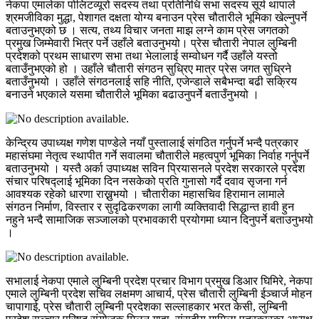
नेकपा एमालेका पोलिटव्यूरो सदस्य तथा प्रतिनिधि सभा सदस्य सूर्य थापाले
श्रमजीविका मुद्धा, पेशागत दक्षता योग्य बनाउन प्रेस चौतारीले भूमिका खेल्नुपर्ने
बताउनुभएको छ । सत्य, तथ्य विचार जनता माझ लग्ने काम प्रेस जगतको
प्रमुख जिम्मेवारी भित्र पर्ने उहाँले बताउनुभयो। प्रेस चौतारी नेपाल लुम्बिनी
प्रदेशको प्रथम साधारण सभा तथा भेलालाई सम्वोधन गर्दै उहाँले यस्तो
बताउँनुभएको हो । उहाँले चौतारी संगठन सुध्रिए मात्र प्रेस जगत सुध्रिने
बताउँनुभयो । उहाँले संगठनलाई सहि नीति, एजेन्डाले सबैभन्दा बढी सक्रिय
बनाउने भएकाले यसमा चौतारीले भूमिका बढाउनुपर्ने बताउँनुभयो ।
केन्द्रिय उपाध्यक्ष गणेश पाण्डेले नयाँ पुस्तालाई संगठित गर्नुपर्ने भन्दै पत्रकार
महासंघमा नेतृत्व स्थापीत गर्ने सवालमा चौतारीले महत्वपुर्ण भूमिका निर्वाह गर्नुपर्ने
बताउनुभयो । यस्तै अर्का उपाध्यक्ष सविन प्रियासनले प्रदेश सरकारले प्रदेश
संचार परिषद्लाई भूमिका दिन नसकेको प्रति गुनासो गर्दै दवाव सृजना गर्न
आवश्यक रहेको धारणा राख्नुभयो । चौतारीका महासचिव हिरामान लामाले
संगठन निर्माण, विस्तार र सुदृढिकरणका लागी व्यक्तिवादी सिद्धान्त हावी हुन
नहुने भन्दै सामाजिक सञ्जालको प्रभावकारी प्रयोगमा ध्यान दिनुपर्ने बताउनुभयो
।
सभालाई नेकपा एमाले लुम्बिनी प्रदेश प्रचार विभाग प्रमुख डिआर घिमिरे, नेकपा
एमाले लुम्बिनी प्रदेश सचिव लक्षमण आचार्य, प्रेस चौतारी लुम्बिनी ईञ्चार्ज मोहन
चापागाई, प्रेस चौतारी लुम्बिनी प्रदेशका सल्लाहकार भरत केसी, लुम्बिनी