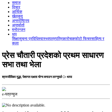
समाज
विचार
आर्थिक
खेलकुद
अन्तर्राष्ट्रिय
अन्तर्वार्ता
मनोरन्जन
थप
शिक्षा
सुचना प्रविधि
स्वास्थ्य
पत्रपत्रिका
रोचक
फोटो फिचर
साहित्य र
कला
प्रेस चौतारी प्रदेशकाे प्रथम साधारण
सभा तथा भेला
श्रमजीविका मुद्धा, पेशागत दक्षता योग्य बनाउन लाग्नुपर्छ ः थापा
e-पत्रन्युज