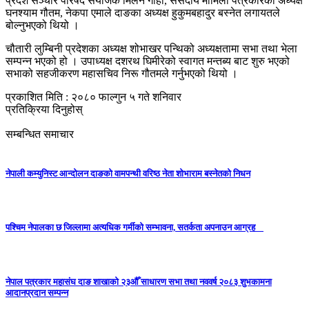
प्रदेश सञ्चार परिषद संयोजक मिलन गाहा, संसदीय मामिला पत्रकारका अध्यक्ष
घनश्याम गौतम, नेकपा एमाले दाङका अध्यक्ष हुकुमबहादुर बस्नेत लगायतले
बोल्नुभएको थियो ।
चौतारी लुम्बिनी प्रदेशका अध्यक्ष शोभाखर पन्थिको अध्यक्षतामा सभा तथा भेला
सम्पन्न भएको हो । उपाध्यक्ष दशरथ घिमीरेको स्वागत मन्तब्य बाट शुरु भएको
सभाको सहजीकरण महासचिव निरू गौतमले गर्नुभएको थियो ।
प्रकाशित मिति : २०८० फाल्गुन ५ गते शनिवार
प्रतिक्रिया दिनुहोस्
सम्बन्धित समाचार
नेपाली कम्युनिस्ट आन्दोलन दाङको वामपन्थी वरिष्ठ नेता शोभाराम बस्नेतको निधन
पश्चिम नेपालका छ जिल्लामा अत्यधिक गर्मीको सम्भावना, सतर्कता अपनाउन आग्रह
नेपाल पत्रकार महासंघ दाङ शाखाको २३औँ साधारण सभा तथा नववर्ष २०८३ शुभकामना
आदानप्रदान सम्पन्न