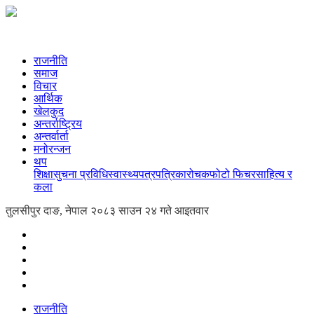
राजनीति
समाज
विचार
आर्थिक
खेलकुद
अन्तर्राष्ट्रिय
अन्तर्वार्ता
मनोरन्जन
थप
शिक्षा
सुचना प्रविधि
स्वास्थ्य
पत्रपत्रिका
रोचक
फोटो फिचर
साहित्य र
कला
तुलसीपुर दाङ, नेपाल
२०८३ साउन २४ गते आइतवार
राजनीति