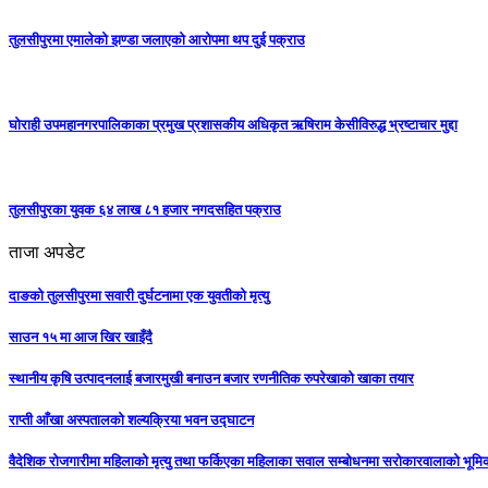
तुलसीपुरमा एमालेको झण्डा जलाएको आरोपमा थप दुई पक्राउ
घोराही उपमहानगरपालिकाका प्रमुख प्रशासकीय अधिकृत ऋषिराम केसीविरुद्ध भ्रष्टाचार मुद्दा
तुलसीपुरका युवक ६४ लाख ८१ हजार नगदसहित पक्राउ
ताजा अपडेट
दाङको तुलसीपुरमा सवारी दुर्घटनामा एक युवतीको मृत्यु
साउन १५ मा आज खिर खाइँदै
स्थानीय कृषि उत्पादनलाई बजारमुखी बनाउन बजार रणनीतिक रुपरेखाको खाका तयार
राप्ती आँखा अस्पतालको शल्यक्रिया भवन उद्घाटन
वैदेशिक रोजगारीमा महिलाको मृत्यु तथा फर्किएका महिलाका सवाल सम्बोधनमा सरोकारवालाको भूम