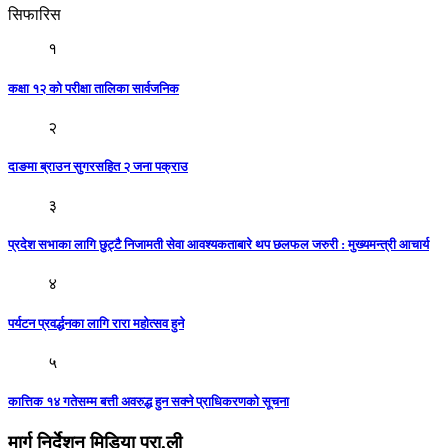
सिफारिस
१
कक्षा १२ को परीक्षा तालिका सार्वजनिक
२
दाङमा ब्राउन सुगरसहित २ जना पक्राउ
३
प्रदेश सभाका लागि छुट्टै निजामती सेवा आवश्यकताबारे थप छलफल जरुरी : मुख्यमन्त्री आचार्य
४
पर्यटन प्रवर्द्धनका लागि रारा महोत्सव हुने
५
कात्तिक १४ गतेसम्म बत्ती अवरुद्ध हुन सक्ने प्राधिकरणको सूचना
मार्ग निर्देशन मिडिया प्रा.ली