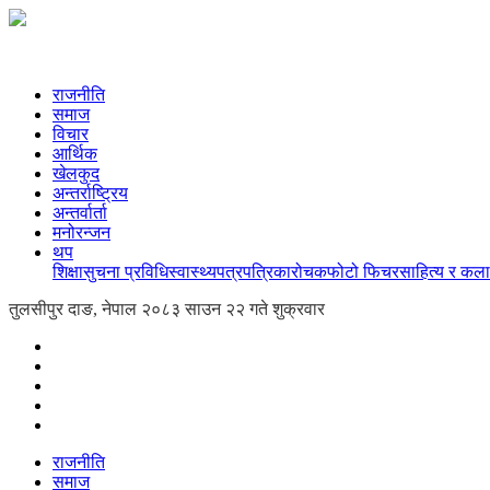
राजनीति
समाज
विचार
आर्थिक
खेलकुद
अन्तर्राष्ट्रिय
अन्तर्वार्ता
मनोरन्जन
थप
शिक्षा
सुचना प्रविधि
स्वास्थ्य
पत्रपत्रिका
रोचक
फोटो फिचर
साहित्य र कला
तुलसीपुर दाङ, नेपाल
२०८३ साउन २२ गते शुक्रवार
राजनीति
समाज