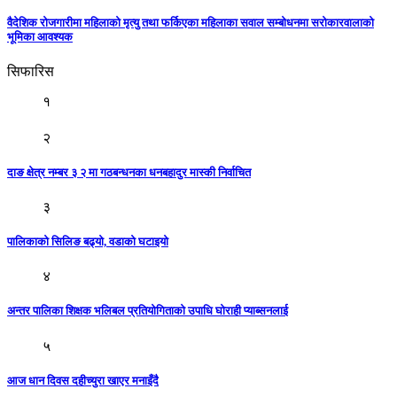
वैदेशिक रोजगारीमा महिलाको मृत्यु तथा फर्किएका महिलाका सवाल सम्बोधनमा सरोकारवालाको
भूमिका आवश्यक
सिफारिस
१
२
दाङ क्षेत्र नम्बर ३ २ मा गठबन्धनका धनबहादुर मास्की निर्वाचित
३
पालिकाको सिलिङ बढ्यो, वडाको घटाइयो
४
अन्तर पालिका शिक्षक भलिबल प्रतियोगिताकाे उपाधि घाेराही प्याब्सनलाई
५
आज धान दिवस दहीच्युरा खाएर मनाइँदै