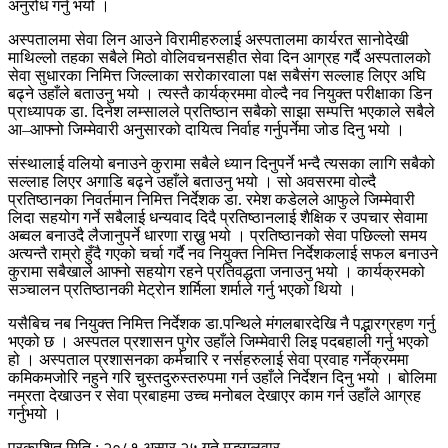
अनुरोध गर्नु भयो ।
अस्पतालमा सेवा लिन आउने विरामीहरुलाई अस्पतालमा कार्यरत सानोदेखी
माथिल्लो तहका सबैले मिठो वोलिवचनसहीत सेवा दिन आग्रह गर्दै अस्पतालको
सेवा सुधारका निमित्त जिल्लाका सरोकारवाला पक्ष सबैसंग सल्लाह लिएर अघि
बढ्ने उहाँले बताउनु भयो । त्यस्तै कार्यक्रममा वोल्दै नव नियुक्त परीक्षाका डिन
प्राध्यापक डा. दिनेश लम्सालले प्रतिष्ठान सबैको साझा सम्पत्ति भएकाले सबैले
आ–आफ्नो जिम्मेवारी अनुसारको दायित्व निर्वाह गर्नुपर्नेमा जोड दिनु भयो ।
संस्थालाई वलियो बनाउने कुरामा सबैले ध्यान दिनुपर्ने भन्दै त्यसका लागि सबैको
सल्लाह लिएर अगाडि बढ्ने उहाँले बताउनु भयो । सो अवसरमा वोल्दै
प्रतिष्ठानका निवर्तमान निमित्त निर्देशक डा. रमेश कडेलले आफुले जिम्मेवारी
लिदा सहयोग गर्ने सबैलाई धन्यवाद दिदै प्रतिष्ठानलाई शैक्षिक र उपचार सेवामा
अब्वल बनाउदै लैजानुपर्ने धारणा राख्नु भयो । प्रतिष्ठानको सेवा पछिल्लो समय
अत्यन्तै राम्रो हुँदै गएको चर्चा गर्दै नव नियुक्त निमित्त निर्देशकलाई सफल बनाउने
कुरामा सबैखाले आफ्नो सहयोग रहने प्रतिवद्धता जनाउनु भयो । कार्यक्रमको
सञ्चालन प्रतिष्ठानकी मेट्रोन शर्मिला शर्माले गर्नु भएको थियो ।
यसैबिच नब नियुक्त निमित्त निर्देशक डा.पन्थिले मंगलबारदेखि नै पद्भारग्रहण गर्नु
भएको छ । अस्पतल प्रशासन पुगेर उहाँले जिम्मेवारी लिइ पदबहाली गर्नु भएको
हो । अस्पताल प्रशासनका कर्मचारि र नर्सहरुलाई सेवा प्रवाह गर्नेक्रममा
कमिकमजोरि नहुने गरि चुस्तदुरुस्तरुपमा गर्न उहाँले निर्देशन दिनु भयो । बोलिमा
नम्रता देखाउन र सेवा प्रबाहमा उच्च मनोबल देखाएर काम गर्न उहाँले आग्रह
गर्नुभयो ।
प्रकाशित मिति : २०८१ असार २५ गते मङ्गलवार