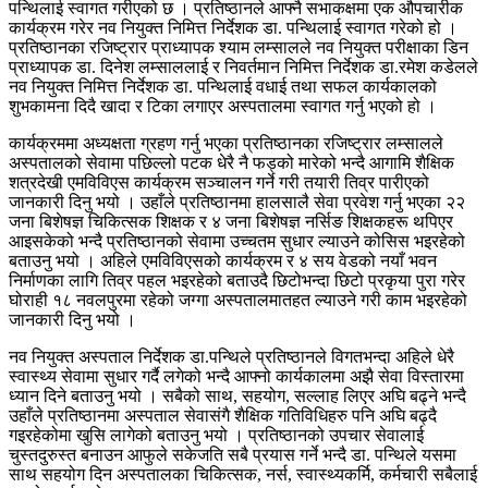
पन्थिलाई स्वागत गरीएको छ । प्रतिष्ठानले आफ्नै सभाकक्षमा एक औपचारीक
कार्यक्रम गरेर नव नियुक्त निमित्त निर्देशक डा. पन्थिलाई स्वागत गरेको हो ।
प्रतिष्ठानका रजिष्ट्रार प्राध्यापक श्याम लम्सालले नव नियुक्त परीक्षाका डिन
प्राध्यापक डा. दिनेश लम्साललाई र निवर्तमान निमित्त निर्देशक डा.रमेश कडेलले
नव नियुक्त निमित्त निर्देशक डा. पन्थिलाई वधाई तथा सफल कार्यकालको
शुभकामना दिदै खादा र टिका लगाएर अस्पतालमा स्वागत गर्नु भएको हो ।
कार्यक्रममा अध्यक्षता ग्रहण गर्नु भएका प्रतिष्ठानका रजिष्ट्रार लम्सालले
अस्पतालको सेवामा पछिल्लो पटक धेरै नै फड्को मारेको भन्दै आगामि शैक्षिक
शत्रदेखी एमविविएस कार्यक्रम सञ्चालन गर्ने गरी तयारी तिव्र पारीएको
जानकारी दिनु भयो । उहाँले प्रतिष्ठानमा हालसालै सेवा प्रवेश गर्नु भएका २२
जना बिशेषज्ञ चिकित्सक शिक्षक र ४ जना बिशेषज्ञ नर्सिङ शिक्षकहरू थपिएर
आइसकेको भन्दै प्रतिष्ठानको सेवामा उच्चतम सुधार ल्याउने कोसिस भइरहेको
बताउनु भयो । अहिले एमविविएसको कार्यक्रम र ४ सय वेडको नयाँ भवन
निर्माणका लागि तिव्र पहल भइरहेको बताउदै छिटोभन्दा छिटो प्रकृया पुरा गरेर
घोराही १८ नवलपुरमा रहेको जग्गा अस्पतालमातहत ल्याउने गरी काम भइरहेको
जानकारी दिनु भयो ।
नव नियुक्त अस्पताल निर्देशक डा.पन्थिले प्रतिष्ठानले विगतभन्दा अहिले धेरै
स्वास्थ्य सेवामा सुधार गर्दै लगेको भन्दै आफ्नो कार्यकालमा अझै सेवा विस्तारमा
ध्यान दिने बताउनु भयो । सबैको साथ, सहयोग, सल्लाह लिएर अघि बढ्ने भन्दै
उहाँले प्रतिष्ठानमा अस्पताल सेवासंगै शैक्षिक गतिविधिहरु पनि अघि बढ्दै
गइरहेकोमा खुसि लागेको बताउनु भयो । प्रतिष्ठानको उपचार सेवालाई
चुस्तदुरुस्त बनाउन आफुले सकेजति सबै प्रयास गर्ने भन्दै डा. पन्थिले यसमा
साथ सहयोग दिन अस्पतालका चिकित्सक, नर्स, स्वास्थ्यकर्मि, कर्मचारी सबैलाई