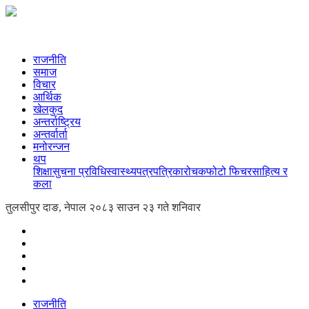
राजनीति
समाज
विचार
आर्थिक
खेलकुद
अन्तर्राष्ट्रिय
अन्तर्वार्ता
मनोरन्जन
थप
शिक्षा
सुचना प्रविधि
स्वास्थ्य
पत्रपत्रिका
रोचक
फोटो फिचर
साहित्य र
कला
तुलसीपुर दाङ, नेपाल
२०८३ साउन २३ गते शनिवार
राजनीति