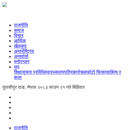
राजनीति
समाज
विचार
आर्थिक
खेलकुद
अन्तर्राष्ट्रिय
अन्तर्वार्ता
मनोरन्जन
थप
शिक्षा
सुचना प्रविधि
स्वास्थ्य
पत्रपत्रिका
रोचक
फोटो फिचर
साहित्य र
कला
तुलसीपुर दाङ, नेपाल
२०८३ साउन २१ गते बिहिवार
राजनीति