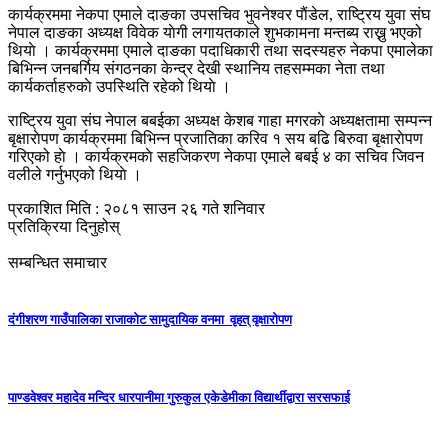
कार्यक्रममा नेकपा एमाले दाङका उपसचिव भुवनेश्वर पाैंडेल, राष्ट्रिय युवा संघ
नेपाल दाङका अध्यक्ष विवेक याेगी लगायतकाले शुभकामना मन्तब्य राख्नु भएको
थियाे । कार्यक्रममा एमाले दाङका पदाधिकारी तथा सदस्यहरु नेकपा एमालेका
बिभिन्न जनबर्गिय संगठनका केन्द्र देखी स्थानिय तहसम्मका नेता तथा
कार्यकर्ताहरुकाे उपस्थिति रहेको थियाे ।
राष्ट्रिय युवा संघ नेपाल बबईका अध्यक्ष केशब गाहा मगरकाे अध्यक्षतामा सम्पन्न
बृक्षाराेपण कार्यक्रममा बिभिन्न प्रजातिका करिव १ सय बढि बिरुवा बृक्षाराेपण
गरिएको हाे । कार्यक्रमकाे सहजिकरण नेकपा एमाले बबई ४ का सचिव जिवन
वलीले गर्नुभएको थियाे ।
प्रकाशित मिति : २०८१ साउन २६ गते शनिवार
प्रतिक्रिया दिनुहोस्
सम्बन्धित समाचार
दंगीशरण गाउँपालिका राजाकाेट सामुदायिक वनमा वृहत् वृक्षारोपण
पाण्डवेश्वर महादेव मन्दिर धारपानीमा गुरुकुल एकेडेमीका विद्यार्थीद्वारा सरसफाई