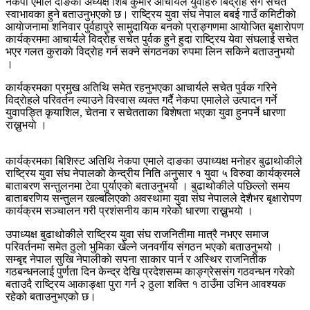
नेकपा एमाले दाङका अध्यक्ष शिब कुमार आचार्यले युवाहरु बिद्रोह संगै सचेत
स्वाभावका हुने बताउनुभएकाे छ। राष्ट्रिय युवा संघ नेपाल बबई गाउँ कमिटीकाे
आयाेजनामा शनिवार पुर्वहापुरे सामुदायिक बनकाे प्राङ्गणमा आयाेजित बृक्षाराेपण
कार्यक्रममा आचार्यले विद्राेह सचेत पुर्वक हुने हुदा राष्ट्रिय येवा संघलाई सचेत
भएर गलत कुराकाे विद्राेह गर्न सक्ने संगठनका रुपमा लिन सकिने बताउनुभयो
।
कार्यक्रमका प्रमुख अतिथि समेत रहनुभएका आचार्यले सचेत पुर्वक गरिने
विद्राेहले परिवर्तन ल्याउने विस्वास व्यक्त गर्दै नेकपा एमालेले उत्पादन गर्ने
युवापङ्ति कृयाशिल, चेतना र सचेतताका बिशेषता भएका युवा हुनपर्ने धारणा
राख्नुभयाे ।
कार्यक्रमका बिशिस्ट अतिथि नेकपा एमाले दाङका उपाध्यक्ष मनाेहर बुढाथोकीले
राष्ट्रिय युवा संघ नेपालकाे केन्द्रीय निति अनुसार १ युवा ५ विरुवा कार्यक्रमले
बाताबरण सन्तुलनमा टेवा पुर्याएकाे बताउनुभयो । बुढाथोकीले पछिल्लो समय
बाताबरणिय सन्तुलन खल्बलिएकाे अवस्थामा युवा संघ नेपालले देशैभर बृक्षाराेपण
कार्यक्रम सञ्चालन गरी प्रशंसनीय काम गरेकाे धारणा राख्नुभयाे ।
उपाध्यक्ष बुढाथोकीले राष्ट्रिय युवा संघ राजनितीमा मात्रै नभएर समाज
परिवर्तनमा समेत ठुलाे भुमिका खेल्ने जनवर्गीय संगठन भएकाे बताउनुभयो ।
सम्बृद्द नेपाल सुखि नेपालीकाे सपना साकार पार्न र अस्थिर राजनितीक
गठबन्धनलाई पुर्णता दिन केन्द्र देखि प्रदेशसम्म काङ्ग्रेससंग गठवन्धन गरेकाे
बताउदै राष्ट्रिय आकाङ्क्षा पुरा गर्न २ ठुला शक्ति १ ठाउँमा उभिन आवश्यक
रहेको बताउनुभएको छ।