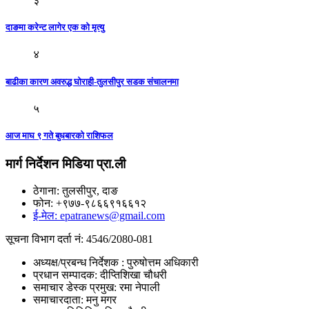
३
दाङमा करेन्ट लागेर एक को मृत्यु
४
बाढीका कारण अवरुद्ध घोराही-तुलसीपुर सडक संचालनमा
५
आज माघ ९ गते बुधबारकाे राशिफल
मार्ग निर्देशन मिडिया प्रा.ली
ठेगाना: तुलसीपुर, दाङ
फोन: +९७७-९८६६९१६६१२
ई-मेल: epatranews@gmail.com
सूचना विभाग दर्ता नं: 4546/2080-081
अध्यक्ष/प्रबन्ध निर्देशक : पुरुषोत्तम अधिकारी
प्रधान सम्पादक: दीप्तिशिखा चौधरी
समाचार डेस्क प्रमुख: रमा नेपाली
समाचारदाता: मनु मगर