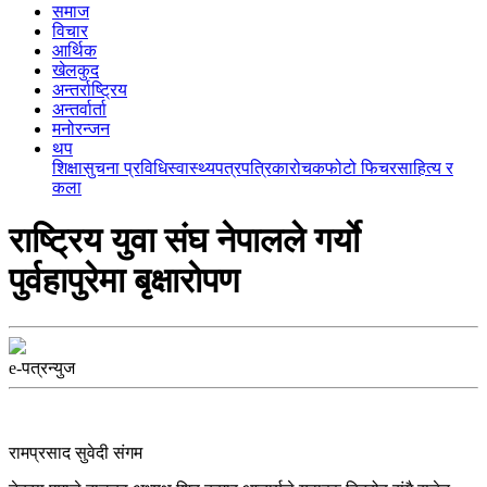
समाज
विचार
आर्थिक
खेलकुद
अन्तर्राष्ट्रिय
अन्तर्वार्ता
मनोरन्जन
थप
शिक्षा
सुचना प्रविधि
स्वास्थ्य
पत्रपत्रिका
रोचक
फोटो फिचर
साहित्य र
कला
राष्ट्रिय युवा संघ नेपालले गर्याे
पुर्वहापुरेमा बृक्षाराेपण
e-पत्रन्युज
रामप्रसाद सुवेदी संगम