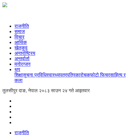
राजनीति
समाज
विचार
आर्थिक
खेलकुद
अन्तर्राष्ट्रिय
अन्तर्वार्ता
मनोरन्जन
थप
शिक्षा
सुचना प्रविधि
स्वास्थ्य
पत्रपत्रिका
रोचक
फोटो फिचर
साहित्य र
कला
तुलसीपुर दाङ, नेपाल
२०८३ साउन २४ गते आइतवार
राजनीति