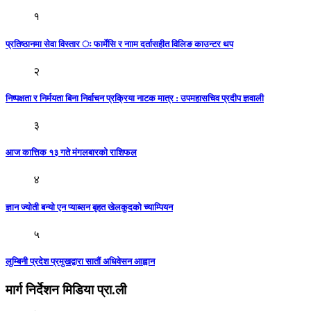
१
प्रतिष्ठानमा सेवा विस्तार ः फार्मेसि र नााम दर्तासहीत विलिङ काउन्टर थप
२
निष्पक्षता र निर्मयता बिना निर्वाचन प्रक्रिया नाटक मात्र : उपमहासचिव प्रदीप ज्ञवाली
३
आज कात्तिक १३ गते मंगलबारकाे राशिफल
४
ज्ञान ज्योती बन्यो एन प्याब्सन बृहत खेलकुदको च्याम्पियन
५
लुम्बिनी प्रदेश प्रमुखद्वारा सातौं अधिवेसन आह्वान
मार्ग निर्देशन मिडिया प्रा.ली