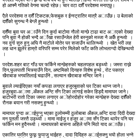
हो आफ्नै गतिको वेगमा चल्दो रहेछ। चार वटा दशैँ परदेशमा मनाएछु।
एैले परदेशमा त दशैँ टिकटक,फेसबुक र ईन्स्ट्रातिर मात्रै अाउँछ। उ बेलाको
दशैँको सुगन्ध नै बेग्लै हुन्थ्यो ।
दशैँमा बुवा घर अाउँने दिन कुर्दा बाटोमा नाैलो मान्छे टाढा बाट अाएको देख्दा
पनि बुवा नै होकी भन्दै अाँखा रसाउँन्जेल हेरी बस्नुको मज्जा नै अर्कै हुन्थ्याे ।
नव दुर्गा सुरु हुनु अघि नै माटोले मोतेर घर सजाउँन थालिन्थ्याे । खेत भरी लह
लह धान झुलेर हाम्रो वरिपरि सम्म परेर मिलेको फाँट कति लोभलाग्दो देखिन्थयो
।
परदेश-शहर बाट गाँउ घर फर्किने मान्छेहरुको चहलपहल बड्थ्यो । जमरा राख्ने
दिन,फुलपाती भित्र्याउँने दिन, अष्टमिको दिनहरु विशेष हुन्थे , रोट पकाएर
खैराबाङ भगवतिलाई चढाउँने , सल्यान खैराबाङ मन्दिर जाने।
बुवाले ल्याईदिएका नयाँ कपडा लगाएर हजुरबुवाको घर टिका थाप्न जाने।
हजुरबुवा-अामा ,अँकल अन्टि सँग टिका लागाई सकेर हिड्दै मामाघर जाने।
बाटोभरी रातो टिका जमरा लगाएर अोहोरदोहोर गरेका मान्छेहरु देख्दा दशैँको
राैनक बयान गरी नसक्नु हुन्थ्यो ।
मामाघर पुग्दा अाईपुग्नु भएका ठुलोमम्मी ठुलोबाबा अँकल,अन्टि दादा दिदी देख्दा
मन पुतली जस्तै उड्थ्यो । मामा माईजु र हजुर अामा सँग टिका थापेर पनि घर
फर्किन मन हुदैनथ्यो । मामाघरको बासना अहिले पनि मिठो याद अाउँछ।
एकातिर घरतिर फुफू फुपाजु भाईहरु , दादा दिदिहरु अाईसक्नु भयो होला भन्ने