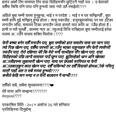
हतार अर्को तिर मामाघर तिर दादा दिदीहरुसँग छुट्टिनै गार्हो पल । उ बेलाको
दशैँमा चिचि पनि पापा पनि हुन्थ्यो जता गयो उतै रमाईलो????
अहिले बुबा मम्मी घरमा हुनुहुन्छ, भाई र म परदेश । भाई र म घर सम्झिन्छाैँ , बुवा
मम्मी हामि दुई सम्झिनु हुन्छ होला। मासु पकाउँदा , हजुरबुवाकोमा( पर घर )टिका
लगाउँन जाँदा, मामाघर टिका लगाउँन जादा हाम्रो याद कति अाउँछ होला है।
हामी त यतै भुल्छाैँ , काममा गएर अाफुलाई विजि राखिएला बुमा मम्मीलाई हरेक
पलमा अाउँने यादमा शक्ति मिलोस।????
फेरी बच्चा बनेर दशैँ मनाउँन पाए, बुवा मम्मीको हात समातेर मामा घर जान पाए!
त्यो पिङ खेल्न पाए, दशैँमा घरभरी अाउँनु भएका पाहुनाहरु सँग फेरी त्यसैगरी
रमाउँन पाए! तेरो दक्षिणाा धेरै कि मेरो भन्दै साथीहरु सँग खेल्न पाए! दादा
दिदीहरुको पछि लाग्दै मामाघर गाउँ घुम्न पाए! झुलिरहेको धान अनि खेतका
अालीहरुमा लुकामारी खेल्न पाए! मामा घर छेउको वरपिपल मा फेरी
अाठकाठकुन काठ खेल्न पाए! दशैँ सकिन्थो तर दशैँ विदाको होमअोर्क नसिनु
मात्रै गार्हो अरु त सबै मज्जा हुन्थ्यो????
कसैले केहि माग भन्दा म त फेरी बालापन नै माग्थेँ????
दशैँको सबै_सबैमा शुभकामना????❤️
धेरै माया अनि सम्झना????????
#repost????
प्रकाशित मिति : २०८१ असोज २६ गते शनिवार
प्रतिक्रिया दिनुहोस्