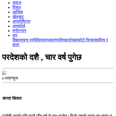
समाज
विचार
आर्थिक
खेलकुद
अन्तर्राष्ट्रिय
अन्तर्वार्ता
मनोरन्जन
थप
शिक्षा
सुचना प्रविधि
स्वास्थ्य
पत्रपत्रिका
रोचक
फोटो फिचर
साहित्य र
कला
परदेशकाे दशै , चार वर्ष पुगेछ
e-पत्रन्युज
शारदा धिताल
परदेशी भएको पनि झन्डै पाँच वर्ष पो हुन थालेछ।हिजो जस्तो लाग्छ तर समय न