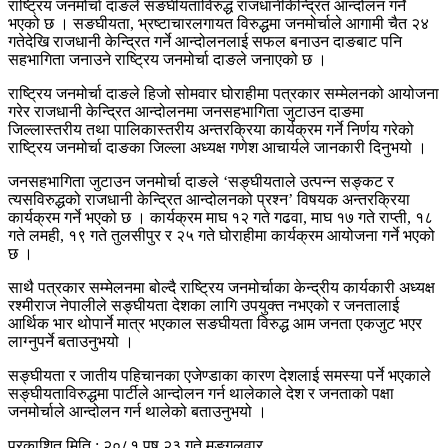
राष्ट्रिय जनमोर्चा दाङले सङघीयताविरुद्ध राजधानीकेन्द्रित आन्दोलन गर्ने
भएको छ । सङघीयता, भ्रष्टाचारलगायत विरुद्धमा जनमोर्चाले आगामी चैत २४
गतेदेखि राजधानी केन्द्रित गर्ने आन्दोलनलाई सफल बनाउन दाङबाट पनि
सहभागिता जनाउने राष्ट्रिय जनमोर्चा दाङले जनाएको छ ।
राष्ट्रिय जनमोर्चा दाङले हिजो सोमवार घोराहीमा पत्रकार सम्मेलनको आयोजना
गरेर राजधानी केन्द्रित आन्दोलनमा जनसहभागिता जुटाउन दाङमा
जिल्लास्तरीय तथा पालिकास्तरीय अन्तरक्रिया कार्यक्रम गर्ने निर्णय गरेको
राष्ट्रिय जनमोर्चा दाङका जिल्ला अध्यक्ष गणेश आचार्यले जानकारी दिनुभयो ।
जनसहभागिता जुटाउन जनमोर्चा दाङले ‘सङ्घीयताले उत्पन्न सङ्कट र
त्यसविरुद्धको राजधानी केन्द्रित आन्दोलनको प्रश्न’ विषयक अन्तरक्रिया
कार्यक्रम गर्ने भएको छ । कार्यक्रम माघ १२ गते गढवा, माघ १७ गते राप्ती, १८
गते लमही, १९ गते तुलसीपुर र २५ गते घोराहीमा कार्यक्रम आयोजना गर्ने भएको
छ ।
साथै पत्रकार सम्मेलनमा बोल्दै राष्ट्रिय जनमोर्चाका केन्द्रीय कार्यकारी अध्यक्ष
रश्मीराज नेपालीले सङ्घीयता देशका लागि उपयुक्त नभएको र जनतालाई
आर्थिक भार थोपार्ने मात्र भएकाल सङघीयता विरुद्ध आम जनता एकजुट भएर
लाग्नुपर्ने बताउनुभयो ।
सङ्घीयता र जातीय पहिचानका एजेण्डाका कारण देशलाई समस्या पर्ने भएकाले
सङ्घीयताविरुद्धमा पार्टीले आन्दोलन गर्न थालेकाले देश र जनताको पक्षा
जनमोर्चाले आन्दोलन गर्न थालेको बताउनुभयो ।
प्रकाशित मिति : २०८१ पुष २३ गते मङ्गलवार