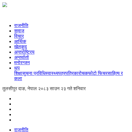
राजनीति
समाज
विचार
आर्थिक
खेलकुद
अन्तर्राष्ट्रिय
अन्तर्वार्ता
मनोरन्जन
थप
शिक्षा
सुचना प्रविधि
स्वास्थ्य
पत्रपत्रिका
रोचक
फोटो फिचर
साहित्य र
कला
तुलसीपुर दाङ, नेपाल
२०८३ साउन २३ गते शनिवार
राजनीति