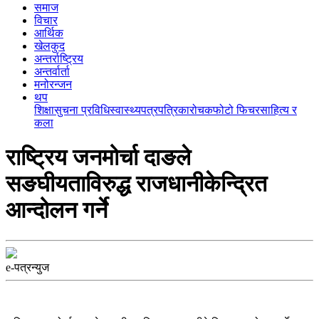
समाज
विचार
आर्थिक
खेलकुद
अन्तर्राष्ट्रिय
अन्तर्वार्ता
मनोरन्जन
थप
शिक्षा
सुचना प्रविधि
स्वास्थ्य
पत्रपत्रिका
रोचक
फोटो फिचर
साहित्य र
कला
राष्ट्रिय जनमोर्चा दाङले
सङघीयताविरुद्ध राजधानीकेन्द्रित
आन्दोलन गर्ने
e-पत्रन्युज