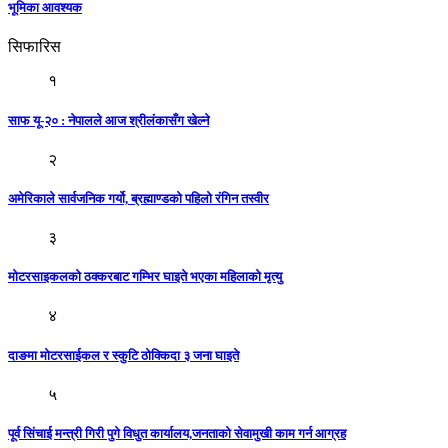
भूमिका आवश्यक
सिफारिस
१
साफ यू-२० : नेपालले आज श्रीलंकासँग खेल्ने
२
अमेरिकाले सार्वजनिक गर्यो, ब्रह्माण्डको पहिलो रंगिन तस्वीर
३
मोटरसाइकलको ठक्करबाट गम्भिर घाइते भएका महिलाको मृत्यु
४
दाङमा मोटरसाईकल र स्कुटि ठोक्किदा ३ जना घाइते
५
पूर्व सिंचाई मन्त्री गिरी पुगे विधुत कार्यालय,जनताको सेवामुखी काम गर्न आग्रह